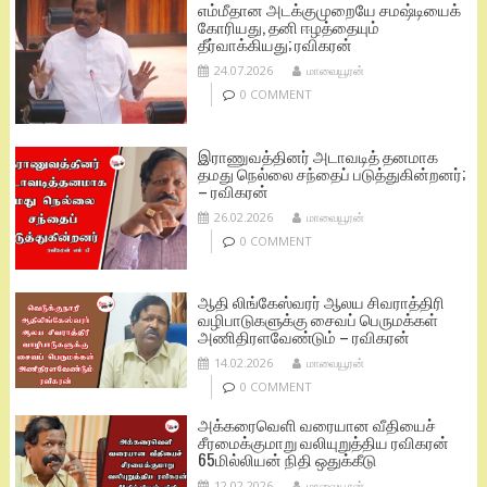
எம்மீதான அடக்குமுறையே சமஷ்டியைக்
கோரியது, தனி ஈழத்தையும்
தீர்வாக்கியது; ரவிகரன்
24.07.2026
மாவையூரன்
0 COMMENT
இராணுவத்தினர் அடாவடித் தனமாக
தமது நெல்லை சந்தைப் படுத்துகின்றனர்;
– ரவிகரன்
26.02.2026
மாவையூரன்
0 COMMENT
ஆதி லிங்கேஸ்வரர் ஆலய சிவராத்திரி
வழிபாடுகளுக்கு சைவப் பெருமக்கள்
அணிதிரளவேண்டும் – ரவிகரன்
14.02.2026
மாவையூரன்
0 COMMENT
அக்கரைவெளி வரையான வீதியைச்
சீரமைக்குமாறு வலியுறுத்திய ரவிகரன்
65மில்லியன் நிதி ஒதுக்கீடு
12.02.2026
மாவையூரன்