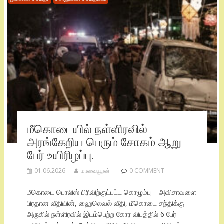
மீகொடையில் நள்ளிரவில்
அரங்கேறிய பெரும் சோகம் ஆறு
பேர் உயிரிழப்பு.
01.06.2026
மாவையூரன்
0 COMMENT
மீகொடை பொலிஸ் பிரிவிற்குட்பட்ட கொழும்பு – அவிசாவளை
பிரதான வீதியின், ஹைலெவல் வீதி, மீகொடை சந்திக்கு
அருகில் நள்ளிரவில் இடம்பெற்ற கோர விபத்தில் 6 பேர்