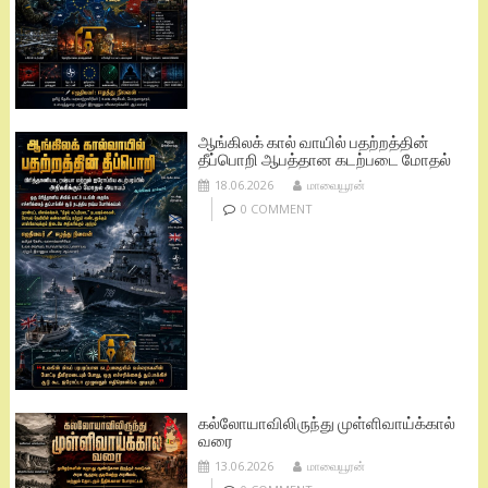
ஆங்கிலக் கால் வாயில் பதற்றத்தின்
தீப்பொறி ஆபத்தான கடற்படை மோதல்
18.06.2026
மாவையூரன்
0 COMMENT
கல்லோயாவிலிருந்து முள்ளிவாய்க்கால்
வரை
13.06.2026
மாவையூரன்