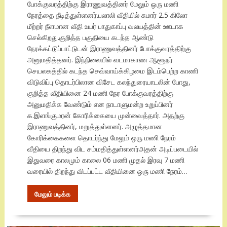
போக்குவரத்திற்கு இராணுவத்தினர் மேலும் ஒரு மணி
நேரத்தை நீடித்துள்ளனர்.பலாலி வீதியில் சுமார் 2.5 கிலோ
மீற்றர் நீளமான வீதி உயர் பாதுகாப்பு வலயத்தின் ஊடாக
செல்கிறது.குறித்த பகுதியை கடந்த ஆண்டு
நேரக்கட்டுப்பாட்டுடன் இராணுவத்தினர் போக்குவரத்திற்கு
அனுமதித்தனர். இந்நிலையில் வடமாகாண ஆளூநர்
செயலகத்தில் கடந்த செவ்வாய்க்கிழமை இடம்பெற்ற காணி
விடுவிப்பு தொடர்பிலான விசேட கலந்துரையாடலின் போது,
குறித்த வீதியினை 24 மணி நேர போக்குவரத்திற்கு
அனுமதிக்க வேண்டும் என நாடாளுமன்ற உறுப்பினர்
க.இளங்குமரன் கோரிக்கையை முன்வைத்தார். அதற்கு
இராணுவத்தினர், மறுத்துள்ளனர். அழுத்தமான
கோரிக்கைகளை தொடர்ந்து மேலும் ஒரு மணி நேரம்
வீதியை திறந்து விட சம்மதித்துள்ளனர்அதன் அடிப்படையில்
இதுவரை காலமும் காலை 06 மணி முதல் இரவு 7 மணி
வரையில் திறந்து விடப்பட்ட வீதியினை ஒரு மணி நேரம்…
மேலும் படிக்க