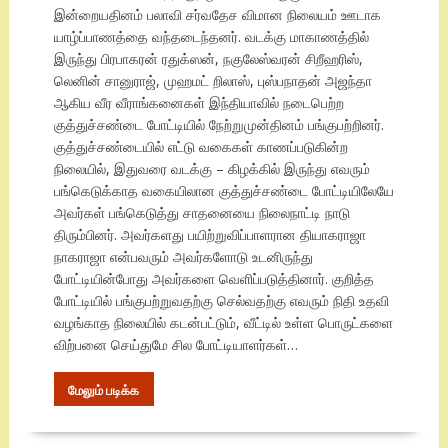
இன்றையதினம் பலாவி சர்வதேச விமான நிலையம் ஊடாக
யாழ்ப்பாணத்தை வந்தடைந்தனர். வடக்கு மாகாணத்தில்
இருந்து பிரபாகரன் ரதுக்ஸன், நகுலேஸ்வரன் சிறீஹரிஸ்,
லெனின் சானுராஜ், முஹமட் றிலாஸ், புஸ்பநாதன் அஜந்தா
ஆகிய வீர வீராங்கனைகள் இந்தியாவில் நடைபெற்ற
குத்துச்சண்டை போட்டியில் நேற்றுமுன்தினம் பங்குபற்றினர்.
குத்துச்சண்டையில் எட்டு வகைகள் காணப்படுகின்ற
நிலையில், இதுவரை வடக்கு – கிழக்கில் இருந்து எவரும்
பங்கெடுக்காத வகையிலான குத்துச்சண்டை போட்டியிலேயே
அவர்கள் பங்கெடுத்து சாதனையை நிலைநாட்டி நாடு
திரும்பினர். அவர்களது பயிற்றுவிப்பாளரான தியாகராஜா
நாகராஜா என்பவரும் அவர்களோடு உடனிருந்து
போட்டியின்போது அவர்களை வெளிப்படுத்தினார். குறித்த
போட்டியில் பங்குபற்றுவதற்கு செல்வதற்கு எவரும் நிதி உதவி
வழங்காத நிலையில் கடன்பட்டும், வீட்டில் உள்ள பொருட்களை
விற்பனை செய்துமே சில போட்டியாளர்கள்…
மேலும் படிக்க