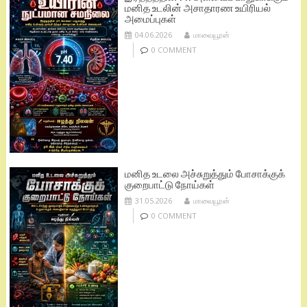
மனித உடலின் அசாதாரண உயிரியல்
அமைப்புகள்
04.06.2026
மாவையூரன்
0 COMMENT
மனித உடலை அச்சுறுத்தும் போசாக்குக்
குறைபாட்டு நோய்கள்
31.05.2026
மாவையூரன்
0 COMMENT