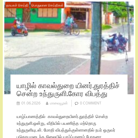
தாயகச் செய்தி
பொதுவான செய்திகள்
யாழில் காவல்துறை யினர்.துரத்திச்
சென்ற உந்துருளி.கோர விபத்து
01.06.2026
மாவையூரன்
0 COMMENT
யாழ்ப்பாணத்தில் காவல்துறையினர்.துரத்திச் சென்ற
உந்துருளி.ஒன்று, வீதியில் பயணித்த மற்றொரு
உந்துருளியுடன். மோதி விபத்துக்குள்ளானதில் நபர் ஒருவர்
படுகாயமடைந்த நிலையில் யாழ்ப்பாணம் போதனா