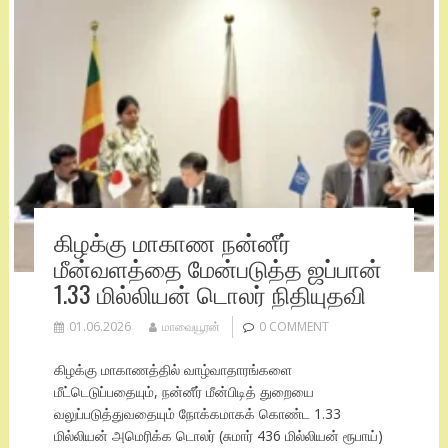
கிழக்கு மாகாண நன்னீர்
மீன்வளத்தை மேன்படுத்த ஜப்பான்
1.33 மில்லியன் டொலர் நிதியுதவி
01.06.2026
மாவையூரன்
0 COMMENT
கிழக்கு மாகாணத்தில் வாழ்வாதாரங்களை
மீட்டெடுப்பதையும், நன்னீர் மீன்பிடித் துறையை
வலுப்படுத்துவதையும் நோக்கமாகக் கொண்ட 1.33
மில்லியன் அமெரிக்க டொலர் (சுமார் 436 மில்லியன் ரூபாய்)