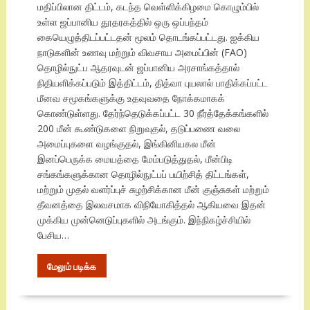
மதிப்பிலான திட்டம், கடந்த வெள்ளிக்கிழமை கொழும்பில்
உள்ள ஜப்பானிய தூதரகத்தில் ஒரு ஒப்பந்தம்
கையெழுத்திடப்பட்டதன் மூலம் தொடங்கப்பட்டது. ஐக்கிய
நாடுகளின் உணவு மற்றும் விவசாய அமைப்பின் (FAO)
தொழில்நுட்ப ஆதரவுடன் ஜப்பானிய அரசாங்கத்தால்
நிதியளிக்கப்படும் இத்திட்டம், தித்வா புயலால் பாதிக்கப்பட்ட
மீனவ சமூகங்களுக்கு உதவுவதை நோக்கமாகக்
கொண்டுள்ளது. தேர்ந்தெடுக்கப்பட்ட 30 நீர்த்தேக்கங்களில்
200 மீன் கூண்டுகளை நிறுவுதல், தடுப்பணை வலை
அமைப்புகளை வழங்குதல், இங்கினியகல மீன்
இனப்பெருக்க மையத்தை மேம்படுத்துதல், மீன்பிடி
சங்கங்களுக்கான தொழில்நுட்பப் பயிற்சித் திட்டங்கள்,
மற்றும் முதல் வளர்ப்புச் சுழற்சிக்கான மீன் குஞ்சுகள் மற்றும்
தீவனத்தை இலவசமாக விநியோகித்தல் ஆகியவை இதன்
முக்கிய முன்னெடுப்புகளில் அடங்கும். இந்நிகழ்ச்சியில்
பேசிய…
மேலும் படிக்க