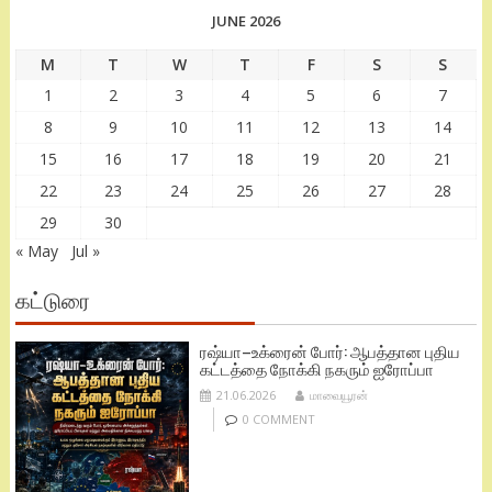
JUNE 2026
M
T
W
T
F
S
S
1
2
3
4
5
6
7
8
9
10
11
12
13
14
15
16
17
18
19
20
21
22
23
24
25
26
27
28
29
30
« May
Jul »
கட்டுரை
ரஷ்யா–உக்ரைன் போர்: ஆபத்தான புதிய
கட்டத்தை நோக்கி நகரும் ஐரோப்பா
21.06.2026
மாவையூரன்
0 COMMENT