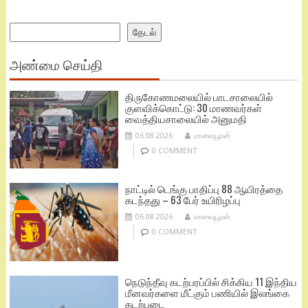
Search
தேடல்
அண்மை செய்தி
திருகோணமலையில் பாடசாலையில்
குளவிக்கொட்டு: 30 மாணவர்கள்
வைத்தியசாலையில் அனுமதி
06.08.2026
மாவையூரன்
0 COMMENT
நாட்டில் டெங்கு பாதிப்பு 88 ஆயிரத்தை
கடந்தது – 63 பேர் உயிரிழப்பு
06.08.2026
மாவையூரன்
0 COMMENT
நெடுந்தீவு கடற்பரப்பில் சிக்கிய 11 இந்திய
மீனவர்களை மீட்கும் பணியில் இலங்கை
கடற்படை