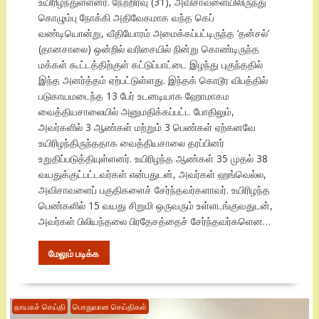
உயிரிழந்துள்ளனர். நேற்றிரவு (31), அவிசாவளையிலிருந்து
கொழும்பு நோக்கி அதிவேகமாக வந்த கெப்
வண்டியொன்று, வீதியோரம் அமைக்கப்பட்டிருந்த ‘தன்சல்’
(தானசாலை) ஒன்றில் வரிசையில் நின்று கொண்டிருந்த
மக்கள் கூட்டத்திற்குள் கட்டுப்பாட்டை இழந்து புகுந்ததில்
இந்த அனர்த்தம் ஏற்பட்டுள்ளது. இந்தக் கொடூர விபத்தில்
படுகாயமடைந்த 13 பேர் உடனடியாக ஹோமாகம
வைத்தியசாலையில் அனுமதிக்கப்பட்ட போதிலும்,
அவர்களில் 3 ஆண்கள் மற்றும் 3 பெண்கள் ஏற்கனவே
உயிரிழந்திருந்ததாக வைத்தியசாலை தரப்பினர்
உறுதிப்படுத்தியுள்ளனர். உயிரிழந்த ஆண்கள் 35 முதல் 38
வயதுக்குட்பட்டவர்கள் என்பதுடன், அவர்கள் ஹங்வெல்ல,
அவிசாவளைப் பகுதிகளைச் சேர்ந்தவர்களாவர். உயிரிழந்த
பெண்களில் 15 வயது சிறுமி ஒருவரும் உள்ளடங்குவதுடன்,
அவர்கள் பிலியந்தலை பிரதேசத்தைச் சேர்ந்தவர்களென…
மேலும் படிக்க
தாயகச் செய்தி
பொதுவான செய்திகள்