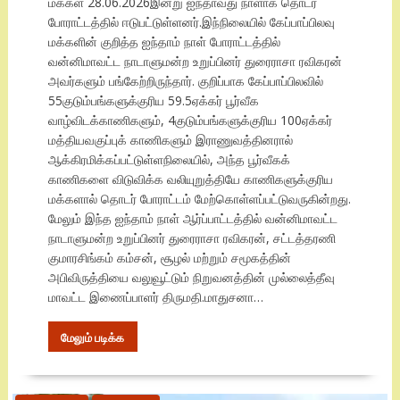
மக்கள் 28.06.2026இன்று ஐந்தாவது நாளாக தொடர்
போராட்டத்தில் ஈடுபட்டுள்ளனர்.இந்நிலையில் கேப்பாப்பிலவு
மக்களின் குறித்த ஐந்தாம் நாள் போராட்டத்தில்
வன்னிமாவட்ட நாடாளுமன்ற உறுப்பினர் துரைராசா ரவிகரன்
அவர்களும் பங்கேற்றிருந்தார். குறிப்பாக கேப்பாப்பிலவில்
55குடும்பங்களுக்குரிய 59.5ஏக்கர் பூர்வீக
வாழ்விடக்காணிகளும், 4குடும்பங்களுக்குரிய 100ஏக்கர்
மத்தியவகுப்புக் காணிகளும் இராணுவத்தினரால்
ஆக்கிரமிக்கப்பட்டுள்ளநிலையில், அந்த பூர்வீகக்
காணிகளை விடுவிக்க வலியுறுத்தியே காணிகளுக்குரிய
மக்களால் தொடர் போராட்டம் மேற்கொள்ளப்பட்டுவருகின்றது.
மேலும் இந்த ஐந்தாம் நாள் ஆர்ப்பாட்டத்தில் வன்னிமாவட்ட
நாடாளுமன்ற உறுப்பினர் துரைராசா ரவிகரன், சட்டத்தரணி
குமாரசிங்கம் கம்சன், சூழல் மற்றும் சமூகத்தின்
அபிவிருத்தியை வலுவூட்டும் நிறுவனத்தின் முல்லைத்தீவு
மாவட்ட இணைப்பாளர் திருமதி.மாதுசனா…
மேலும் படிக்க