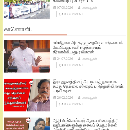
கவனயீர்ப்பு போராட்டம்
07.08.2026
மாவையூரன்
0 COMMENT
காணொளி.
எம்மீதான அடக்குமுறையே சமஷ்டியைக்
கோரியது, தனி ஈழத்தையும்
தீர்வாக்கியது; ரவிகரன்
24.07.2026
மாவையூரன்
0 COMMENT
இராணுவத்தினர் அடாவடித் தனமாக
தமது நெல்லை சந்தைப் படுத்துகின்றனர்;
– ரவிகரன்
26.02.2026
மாவையூரன்
0 COMMENT
ஆதி லிங்கேஸ்வரர் ஆலய சிவராத்திரி
வழிபாடுகளுக்கு சைவப் பெருமக்கள்
அணிதிரளவேண்டும் – ரவிகரன்