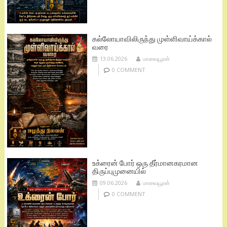
கல்லோயாவிலிருந்து முள்ளிவாய்க்கால்
வரை
13.06.2026
மாவையூரன்
0 COMMENT
உக்ரைன் போர் ஒரு தீர்மானகரமான
திருப்புமுனையில்
09.06.2026
மாவையூரன்
0 COMMENT