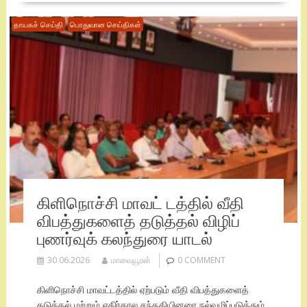
தாயகச் செய்தி
பொதுவான செய்திகள்
கிளிநொச்சி மாவட் டத்தில் வீதி
விபத்துகளைத் தடுத்தல் விழிப்
புணர்வுக் கலந்துரை யாடல்
30.06.2026
மாவையூரன்
0 COMMENT
கிளிநொச்சி மாவட்டத்தில் ஏற்படும் வீதி விபத்துகளைத்
தடுத்தல் மற்றும் எதிர்கால சந்ததியினரை நல்வழிப்படுத்தும்