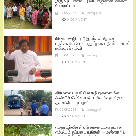
இரும்புப் பாலம்; பரவிப்பாஞ்சான் மக்கள்
போராட்டம்
07.08.2026
மாவையூரன்
0 COMMENT
மிகை ஊழியர் அதிபர்கள்மீதான
புறக்கணிப் பென்பது “நவீன தீண் டாமை”
ரவிகரன் எம்.பி;
07.08.2026
மாவையூரன்
0 COMMENT
கீரிமலை பகுதியில் கழிவுகளை மீள
அள்ளிச் செல்லாமல், பள்ளங்களுக்குள்
தள்ளிவிட முயற்சி.
07.08.2026
மாவையூரன்
0 COMMENT
எமது பூர்வீக நிலங் களை உடனடியாக
எம்மிடம் ஒப்படை யுங்கள்! – மன்னாரில்