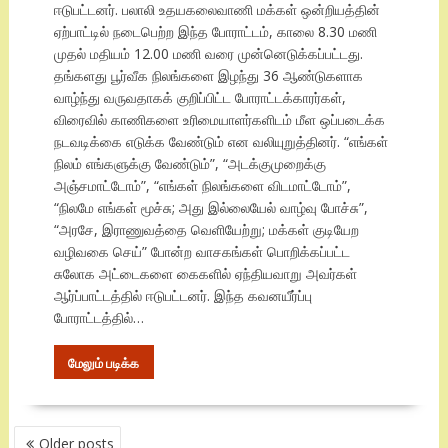
ஈடுபட்டனர். பலாலி உதயகலைவாணி மக்கள் ஒன்றியத்தின்
ஏற்பாட்டில் நடைபெற்ற இந்த போராட்டம், காலை 8.30 மணி
முதல் மதியம் 12.00 மணி வரை முன்னெடுக்கப்பட்டது.
தங்களது பூர்வீக நிலங்களை இழந்து 36 ஆண்டுகளாக
வாழ்ந்து வருவதாகக் குறிப்பிட்ட போராட்டக்காரர்கள்,
விரைவில் காணிகளை உரிமையாளர்களிடம் மீள ஒப்படைக்க
நடவடிக்கை எடுக்க வேண்டும் என வலியுறுத்தினர். “எங்கள்
நிலம் எங்களுக்கு வேண்டும்”, “அடக்குமுறைக்கு
அஞ்சமாட்டோம்”, “எங்கள் நிலங்களை விடமாட்டோம்”,
“நிலமே எங்கள் மூச்சு; அது இல்லையேல் வாழ்வு போச்சு”,
“அரசே, இராணுவத்தை வெளியேற்று; மக்கள் குடியேற
வழிவகை செய்” போன்ற வாசகங்கள் பொறிக்கப்பட்ட
சுலோக அட்டைகளை கைகளில் ஏந்தியவாறு அவர்கள்
ஆர்ப்பாட்டத்தில் ஈடுபட்டனர். இந்த கவனயீர்ப்பு
போராட்டத்தில்…
மேலும் படிக்க
POSTS
Older posts