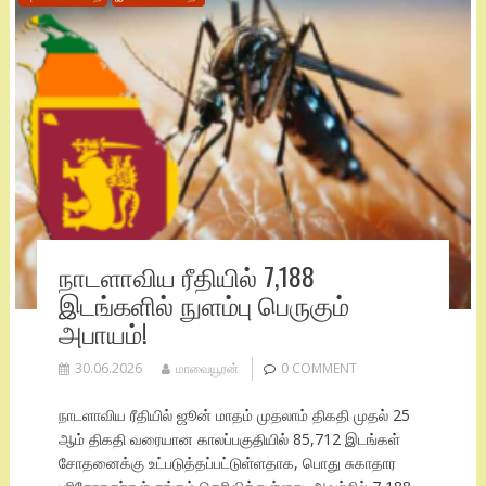
நாடளாவிய ரீதியில் 7,188
இடங்களில் நுளம்பு பெருகும்
அபாயம்!
30.06.2026
மாவையூரன்
0 COMMENT
நாடளாவிய ரீதியில் ஜூன் மாதம் முதலாம் திகதி முதல் 25
ஆம் திகதி வரையான காலப்பகுதியில் 85,712 இடங்கள்
சோதனைக்கு உட்படுத்தப்பட்டுள்ளதாக, பொது சுகாதார