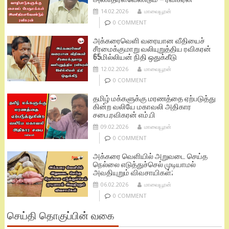
14.02.2026
மாவையூரன்
0 COMMENT
அக்கரைவெளி வரையான வீதியைச்
சீரமைக்குமாறு வலியுறுத்திய ரவிகரன்
65மில்லியன் நிதி ஒதுக்கீடு
12.02.2026
மாவையூரன்
0 COMMENT
தமிழ் மக்களுக்கு மரணத்தை ஏற்படுத்து
கின்ற வலியே மகாவலி அதிகார
சபை.ரவிகரன் எம்.பி
09.02.2026
மாவையூரன்
0 COMMENT
அக்கரை வெளியில் அறுவடை செய்த
நெல்லை எடுத்துச்செல் முடியாமல்
அவதியுறும் விவசாயிகள்;
06.02.2026
மாவையூரன்
0 COMMENT
செய்தி தொகுப்பின் வகை