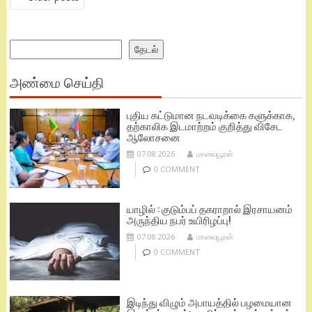
NAVIGATION
Search
தேடல்
அண்மை செய்தி
புதிய கட்டுமான நடவடிக்கை களுக்காக,
தற்காலிக இடமாற்றம் குறித்து விசேட
ஆலோசனை
07.08.2026
மாவையூரன்
0 COMMENT
யாழில் : குடும்பப் தகராறால் இரசாயனம்
அருந்திய நபர் உயிரிழப்பு!
07.08.2026
மாவையூரன்
0 COMMENT
இடிந்து விழும் அபாயத்தில் பழமையான