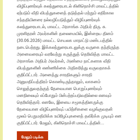
விழிப்புணர்வுக் கலந்துரையாடல் கிளிநொச்சி மாவட்டத்தில்
ஏற்படும் வீதி விபத்துகளைத் தடுத்தல் மற்றும் எதிர்கால
சந்ததியினரை நல்வழிப்படுத்தும் விழிப்புணர்வுக்
கலந்துரையாடல், மாவட்ட அரசாங்க அதிபர் திரு. சு.
முரளிதரன் அவர்களின் தலைமையில், இன்றைய தினம்
(30.06.2026) மாவட்ட செயலக மாநாட்டு மண்டபத்தில்
நடைபெற்றது. இக்கலந்துரையாடலுக்கு வருகை தந்திருந்த
அனைவரையும் வரவேற்று கருத்துத் தெரிவித்த மாவட்ட
அரசாங்க அதிபர் அவர்கள், அண்மை நாட்களாக வீதி
விபத்துகளின் எண்ணிக்கை அதிகரித்து வருவதாகக்
குறிப்பிட்டார். அனைத்து சாரதிகளும் சாரதி
அனுமதிப்பத்திரம் கொண்டிருந்தாலும், வாகனம்
செலுத்துவதற்குத் தேவையான பொறுப்புணர்வும்
மனநிலையும் எப்போதும் பின்பற்றப்படுவதில்லை எனவும்
தெரிவித்தார். எனவே, இளைய சமூகத்தினருக்கு
தேவையான விழிப்புணர்வுப் பயிற்சிகளை வழங்குவதன்
மூலம் பெறுமதிமிக்க உயிரிழப்புகளைத் தவிர்க்க முடியும் என
குறிப்பிட்டார். மேலும், கிளிநொச்சி மாவட்டத்தின்…
மேலும் படிக்க