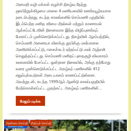
அமைதி வழி மக்கள் எழுச்சி நிகழ்வு நேற்று
ஞாயிற்றுக்கிழமை மாலை 4 மணியளவில் உணர்வுபூர்வமாக
நடைபெற்றது. கடந்த காலங்களில் செம்மணி பகுதியில்
இடம்பெற்ற மனித உரிமை மீறல்கள் மற்றும் காணாமல்
ஆக்கப்பட்டோரின் நினைவாக இந்த விழிப்புணர்வுப்
போராட்டம் முன்னெடுக்கப்பட்டது. நிகழ்வின் ஆரம்பத்தில்,
செம்மணி அணையா விளக்கு தூபிக்கு மலர்மாலை
அணிவிக்கப்பட்டு, ஈகைச்சுடர் ஏற்றப்பட்டு மலர் அஞ்சலி
செலுத்தப்பட்டது. செம்மணி மனிதப் புதைகுழி விவகாரம்
உலகளவில் பேசப்பட்ட ஒன்றான நிலையில், அங்கு தற்போது
வரை முன்னெடுக்கப்பட்ட அகழ்வுப் பணிகளில் 412
எலும்புக்கூடுகள் அடையாளம் காணப்பட்டுள்ளன.
அவற்றுடன், கடந்த 1999ஆம் ஆண்டு காலப்பகுதியில்
மேற்கொள்ளப்பட்ட முதற்கட்ட அகழ்வுப் பணிகளின்…
மேலும் படிக்க
அண்மை செய்தி
சிறப்புச் செய்தி