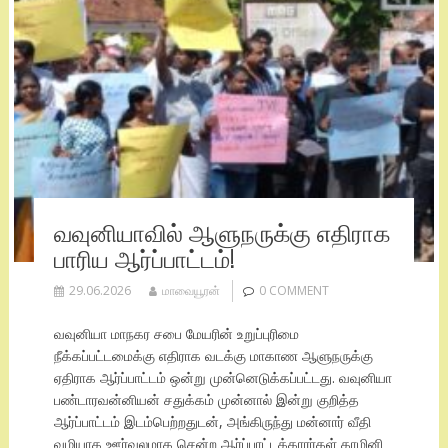
வவுனியாவில் ஆளுநருக்கு எதிராக
பாரிய ஆர்ப்பாட்டம்!
29.06.2026
மாவையூரன்
0 COMMENT
வவுனியா மாநகர சபை மேயரின் உறுப்புரிமை
நீக்கப்பட்டமைக்கு எதிராக வடக்கு மாகாண ஆளுநருக்கு
ஏதிராக ஆர்ப்பாட்டம் ஒன்று முன்னெடுக்கப்பட்டது. வவுனியா
பண்டாரவன்னியன் சதுக்கம் முன்னால் இன்று குறித்த
ஆர்ப்பாட்டம் இடம்பெற்றதுடன், அங்கிருந்து மன்னார் வீதி
வழியாக ஊர்வலமாக சென்ற ஆர்ப்பாட்டக்காரர்கள் காமினி