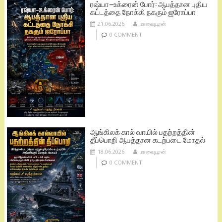
ரஷ்யா–உக்ரைன் போர்: ஆபத்தான புதிய
கட்டத்தை நோக்கி நகரும் ஐரோப்பா
21.06.2026
மாவையூரன்
0 COMMENT
ஆங்கிலக் கால் வாயில் பதற்றத்தின்
தீப்பொறி ஆபத்தான கடற்படை மோதல்
18.06.2026
மாவையூரன்
0 COMMENT