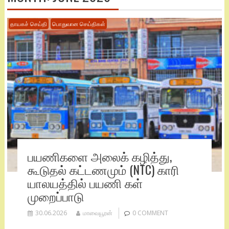
தாயகச் செய்தி
பொதுவான செய்திகள்
பயணிகளை அலைக் கழித்து,
கூடுதல் கட்டணமும் (NTC) காரி
யாலயத்தில் பயணி கள்
முறைப்பாடு
30.06.2026
மாவையூரன்
0 COMMENT