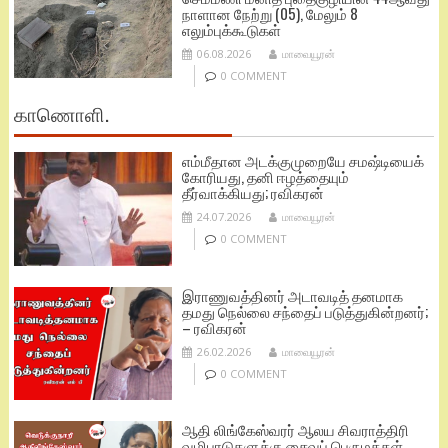
நாளான நேற்று (05), மேலும் 8
எலும்புக்கூடுகள்
06.08.2026
மாவையூரன்
0 COMMENT
காணொளி.
எம்மீதான அடக்குமுறையே சமஷ்டியைக்
கோரியது, தனி ஈழத்தையும்
தீர்வாக்கியது; ரவிகரன்
24.07.2026
மாவையூரன்
0 COMMENT
இராணுவத்தினர் அடாவடித் தனமாக
தமது நெல்லை சந்தைப் படுத்துகின்றனர்;
– ரவிகரன்
26.02.2026
மாவையூரன்
0 COMMENT
ஆதி லிங்கேஸ்வரர் ஆலய சிவராத்திரி
வழிபாடுகளுக்கு சைவப் பெருமக்கள்