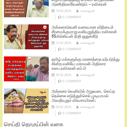
அணிதிரளவேண்டும் – ரவிகரன்
14.02.2026
மாவையூரன்
0 COMMENT
அக்கரைவெளி வரையான வீதியைச்
சீரமைக்குமாறு வலியுறுத்திய ரவிகரன்
65மில்லியன் நிதி ஒதுக்கீடு
12.02.2026
மாவையூரன்
0 COMMENT
தமிழ் மக்களுக்கு மரணத்தை ஏற்படுத்து
கின்ற வலியே மகாவலி அதிகார
சபை.ரவிகரன் எம்.பி
09.02.2026
மாவையூரன்
0 COMMENT
அக்கரை வெளியில் அறுவடை செய்த
நெல்லை எடுத்துச்செல் முடியாமல்
அவதியுறும் விவசாயிகள்;
06.02.2026
மாவையூரன்
0 COMMENT
செய்தி தொகுப்பின் வகை