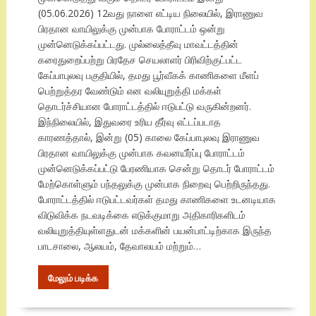
(05.06.2026) 12வது நாளை எட்டிய நிலையில், இராணுவ
பிரதான வாயிலுக்கு முன்பாக போராட்டம் ஒன்று
முன்னெடுக்கப்பட்டது. முல்லைத்தீவு மாவட்டத்தின்
கரைதுறைப்பற்று பிரதேச செயலாளர் பிரிவிற்குட்பட்ட
கேப்பாபுலவு பகுதியில், தமது பூர்வீகக் காணிகளை மீளப்
பெற்றுத்தர வேண்டும் என வலியுறுத்தி மக்கள்
தொடர்ச்சியான போராட்டத்தில் ஈடுபட்டு வருகின்றனர்.
இந்நிலையில், இதுவரை உரிய தீர்வு எட்டப்படாத
காரணத்தால், இன்று (05) காலை கேப்பாபுலவு இராணுவ
பிரதான வாயிலுக்கு முன்பாக கவனயீர்ப்பு போராட்டம்
முன்னெடுக்கப்பட்டு பேரணியாக சென்று தொடர் போராட்டம்
மேற்கொள்ளும் பந்தலுக்கு முன்பாக நிறைவு பெற்றிருந்தது.
போராட்டத்தில் ஈடுபட்டவர்கள் தமது காணிகளை உடனடியாக
விடுவிக்க நடவடிக்கை எடுக்குமாறு அதிகாரிகளிடம்
வலியுறுத்தியுள்ளதுடன் மக்களின் பயன்பாட்டிற்காக இருந்த
பாடசாலை, ஆலயம், தேவாலயம் மற்றும்…
மேலும் படிக்க