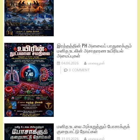
இரத்தத்தின் PH அளவைப் பாதுகாக்கும்
மனித உடலின் அசாதாரண உயிரியல்
அமைப்புகள்
04.06.2026
மாவையூரன்
0 COMMENT
மனித உடலை அச்சுறுத்தும் போசாக்குக்
குறைபாட்டு நோய்கள்
31.05.2026
மாவையூரன்