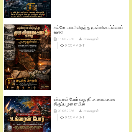
கல்லோயாவிலிருந்து முள்ளிவாய்க்கால்
வரை
13.06.2026
மாவையூரன்
0 COMMENT
உக்ரைன் போர் ஒரு தீர்மானகரமான
திருப்புமுனையில்
09.06.2026
மாவையூரன்
0 COMMENT