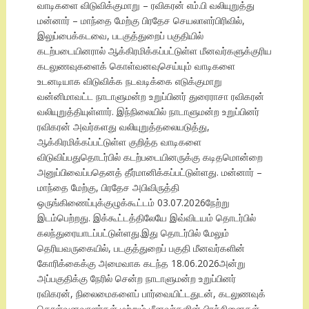
வாடிகளை விடுவிக்குமாறு – ரவிகரன் எம்.பி வலியுறுத்து
மன்னார் – மாந்தை மேற்கு பிரதேச செயலாளர்பிரிவில்,
இலுப்பைக்கடவை, படகுத்துறைப் பகுதியில்
கடற்படையினரால் ஆக்கிரமிக்கப்பட்டுள்ள மீனவர்களுக்குரிய
கடலுணவுகளைக் கொள்வனவுசெய்யும் வாடிகளை
உடனடியாக விடுவிக்க நடவடிக்கை எடுக்குமாறு
வன்னிமாவட்ட நாடாளுமன்ற உறுப்பினர் துரைராசா ரவிகரன்
வலியுறுத்தியுள்ளார். இந்நிலையில் நாடாளுமன்ற உறுப்பினர்
ரவிகரன் அவர்களது வலியுறுத்தலையடுத்து,
ஆக்கிரமிக்கப்பட்டுள்ள குறித்த வாடிகளை
விடுவிப்பதுதொடர்பில் கடற்படையினருக்கு கடிதமொன்றை
அனுப்பிவைப்பதெனத் தீர்மானிக்கப்பட்டுள்ளது. மன்னார் –
மாந்தை மேற்கு, பிரதேச அபிவிருத்தி
ஒருங்கிணைப்புக்குழுக்கூட்டம் 03.07.2026நேற்று
இடம்பெற்றது. இக்கூட்டத்திலேயே இவ்விடயம் தொடர்பில்
கலந்துரையாடப்பட்டுள்ளது.இது தொடர்பில் மேலும்
தெரியவருகையில், படகுத்துறைப் பகுதி மீனவர்களின்
கோரிக்கைக்கு அமைவாக கடந்த 18.06.2026அன்று
அப்பகுதிக்கு நேரில் சென்ற நாடாளுமன்ற உறுப்பினர்
ரவிகரன், நிலைமைகளைப் பார்வையிட்டதுடன், கடலுணவுக்
கொள்வனவாளர்கள் மற்றும் மீனவர்களின் பிரச்சினைகள்