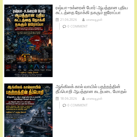
ரஷ்யா–உக்ரைன் போர்: ஆபத்தான புதிய
கட்டத்தை நோக்கி நகரும் ஐரோப்பா
21.06.2026
மாவையூரன்
0 COMMENT
ஆங்கிலக் கால் வாயில் பதற்றத்தின்
தீப்பொறி ஆபத்தான கடற்படை மோதல்
18.06.2026
மாவையூரன்
0 COMMENT