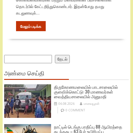
தொடர்பில் கேட்டறிந்துகொண்டார். இதன்போது தமது
கடலுணவுக்…
மேலும் படிக்க
Search
தேடல்
அண்மை செய்தி
திருகோணமலையில் பாடசாலையில்
குளவிக்கொட்டு: 30 மாணவர்கள்
வைத்தியசாலையில் அனுமதி
06.08.2026
மாவையூரன்
0 COMMENT
நாட்டில் டெங்கு பாதிப்பு 88 ஆயிரத்தை
கடந்தது – 63 பேர் உயிரிழப்பு