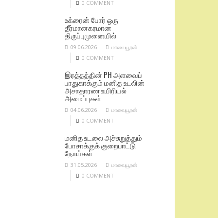
0 COMMENT
உக்ரைன் போர் ஒரு
தீர்மானகரமான
திருப்புமுனையில்
09.06.2026
மாவையூரன்
0 COMMENT
இரத்தத்தின் PH அளவைப்
பாதுகாக்கும் மனித உடலின்
அசாதாரண உயிரியல்
அமைப்புகள்
04.06.2026
மாவையூரன்
0 COMMENT
மனித உடலை அச்சுறுத்தும்
போசாக்குக் குறைபாட்டு
நோய்கள்
31.05.2026
மாவையூரன்
0 COMMENT