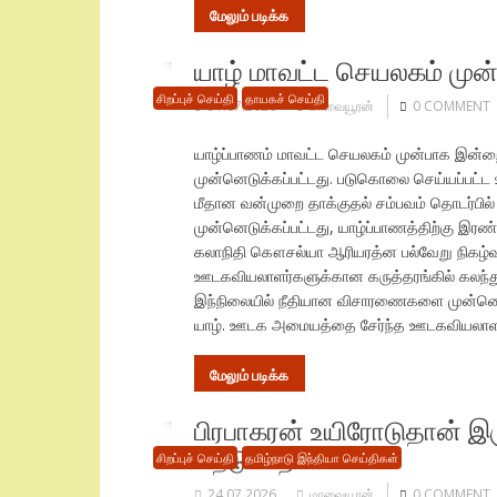
மேலும் படிக்க
யாழ் மாவட்ட செயலகம் முன
சிறப்புச் செய்தி
தாயகச் செய்தி
31.07.2026
மாவையூரன்
0 COMMENT
யாழ்ப்பாணம் மாவட்ட செயலகம் முன்பாக இன்
முன்னெடுக்கப்பட்டது. படுகொலை செய்யப்பட்
மீதான வன்முறை தாக்குதல் சம்பவம் தொடர்பி
முன்னெடுக்கப்பட்டது, யாழ்ப்பாணத்திற்கு இ
கலாநிதி கௌசல்யா ஆரியரத்ன பல்வேறு நிகழ்வுக
ஊடகவியலாளர்களுக்கான கருத்தரங்கில் கலந்து
இந்நிலையில் நீதியான விசாரணைகளை முன்னெட
யாழ். ஊடக அமையத்தை சேர்ந்த ஊடகவியலாளர்
மேலும் படிக்க
பிரபாகரன் உயிரோடுதான் இரு
நெடுமாறன்
சிறப்புச் செய்தி
தமிழ்நாடு இந்தியா செய்திகள்
24.07.2026
மாவையூரன்
0 COMMENT