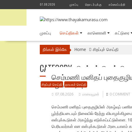
Skip
07.08.2026
முகப்பு
தொடர்புக்கு
எம்மைப்பற்றி
to
content
முகப்பு
செய்திகள்
காணொளி
கட்டுரை
நீங்கள் இங்கே
Home
சிறப்புச் செய்தி
CATEGORY:
சிறப்புச் செய்தி
செம்மணி மனிதப் புதைகுழி
ஆக உயர்வு
சிறப்புச் செய்தி
தாயகச் செய்தி
07.08.2026
மாவையூரன்
0 COMMENT
செம்மணி மனிதப் புதைகுழியின் அகழ்வுப் பணிக
பூர்த்தியடையும் நிலையில் நேற்று வியாழக்கிழ
என்புக்கூடுகள் அகழ்ந்து எடுக்கப்பட்டுள்ளன. 1
பெரியவர்கள் என என்புக்கூடுகள் அடையாளம் கா