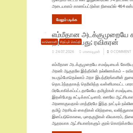
அடையாளம் காணப்பட்டுள்ள நிலையில் 464 என்பு 
மேலும் படிக்க
எம்மீதான அடக்குமுறையே ச
தீர்வாக்கியது; ரவிகரன்
காணொளி
சிறப்புச் செய்தி
24.07.2026
மாவையூரன்
0 COMMENT
எம்மீதான அடக்குமுறையே சமஷ்டியைக் கோரியது,
அரண் ஆகுதலே இத்தீவின் நல்லிணக்கம் – ரவிகரன்
உயரும்போதெல்லாம் அரச இயந்திரங்களின் த
தொடர்ந்ததாகத் தெரிவித்த வன்னிமாவட்ட பாரா
பிரயோகிக்கப்பட்டதாலேயே தமிழர்கள் சமஷ்டியை
இதன்போது சுட்டிக்காட்டினார். எனவே ஆட்சியாள
அரணாகுவதால் மாத்திரமே இந்த நாட்டில் நல்லிண
தமிழ் அரசியல் கைதிகள் விடுதலை, வலிந்துகாணா
இனப்படுகொலை, புதைகுழிகள் விவகாரம், நினைவே
ஆதரவாக ஆட்சியாளர்களும் குரல் கொடுக்கவேண்