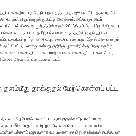
 உறுதியாக கூறிய பழ. நெடுமாறன் தஞ்சாவூர், ஜூலை 23– தஞ்சாவூரில்
ெடுமாறன் நிருபர்களுக்கு பேட்டி அளித்தார். அப்போது அவர்
ாய்க்கால் நினைவு முற்றத்தில் வரும் 26–ந்தேதி (ஞாயிற்றுக்கிழமை)
ல் பல்கலைக்கழகமான தமிழ் பல்கலைக்கழகத்தின் முதல் துணை
சுப்பிரமணியம் நூற்றாண்டு விழா நடைபெற உள்ளது. இதில் அனைவரும்
ஆட்சி எப்படி உள்ளது என்பது குறித்து ஓராண்டுக்கு பிறகு கருத்து
ின் காலை உணவு திட்டம் காமராஜர் காலை உணவு திட்டம் என பெயர்
ப்பதில்லை. அதனால் ஜனநாயகன் படம்…
 தளம்மீது தாக்குதல் மேற்கொள்ளப் பட்ட
த் தளம்மீது மேற்கொள்ளப்பட்ட தாக்குதலில் வீரகாவியமான
்க நாள் இன்றாகும் தமிழீழ விடுதலைப்போராட்ட வரலாற்றில்
வான்படைத்தளம் மீது தரைகரும் புலிகள் சென்று தாக்குதல் நடத்தி வீர