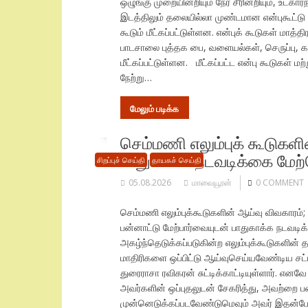
ஒழுங்கு முறையின்றியும் நேர் சீரின்றியும், உட்
இடத்திலும் தலையில்லா முண்டமான என்புகூட்டு ப
கூடும் மீட்கப்பட்டுள்ளன. என்புக் கூடுகள் மா
பாடசாலை புத்தக பை, வளையல்கள், செருப்பு, க
மீட்கப்பட்டுள்ளன. மீட்கப்பட்ட என்பு கூடுகள் ம
நேற்று…
மேலும் படிக்க
செம்மணி எலும்புக் கூடுகள
பாதுகாக்க நடவடிக்கை மேற
சிறப்புச் செய்தி
தாயகச் செய்தி
05.08.2026
மாவையூரன்
0 COMMENT
செம்மணி எலும்புக்கூடுகளின் ஆய்வு விவகாரம்
பன்னாட்டு மேற்பார்வையுடன் பாதுகாக்க நடவடிக
அகழ்ந்தெடுக்கப்படுகின்ற எலும்புக்கூடுகளின
மாதிரிகளை ஒப்பிட்டு ஆய்வுசெய்யவேண்டிய சட்
துரைராசா ரவிகரன் சுட்டிக்காட்டியுள்ளார். 
அவர்களின் ஒப்புதலுடன் சேகரித்து, அவற்றை ப
முன்னெடுக்கப்படவேண்டுமெவும் அவர் இதன்போது