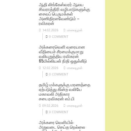
ஆதி லிங்கேஸ்வரர் ஆலய
சிவராத்திரி வழிபாடுகளுக்கு
சைவப் பெருமக்கள்
அணிதிரளவேண்டும் –
ரவிகரன்
14.02.2026
மாவையூரன்
0 COMMENT
அக்கரைவெளி வரையான
வீதியைச் சீரமைக்குமாறு
வலியுறுத்திய ரவிகரன்
65மில்லியன் நிதி ஒதுக்கீடு
12.02.2026
மாவையூரன்
0 COMMENT
தமிழ் மக்களுக்கு மரணத்தை
ஏற்படுத்து கின்ற வலியே
மகாவலி அதிகார
சபை.ரவிகரன் எம்.பி
09.02.2026
மாவையூரன்
0 COMMENT
அக்கரை வெளியில்
அறுவடை செய்த நெல்லை