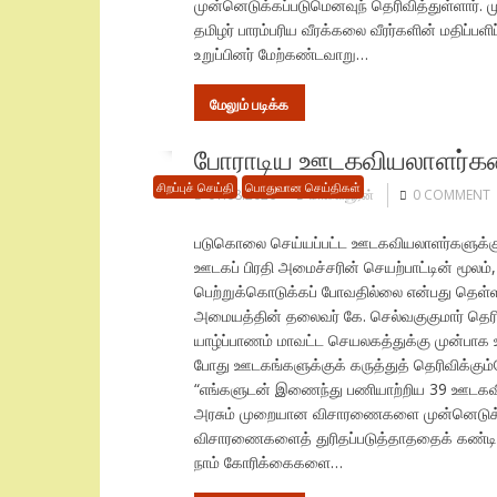
முன்னெடுக்கப்படுமெனவுந் தெரிவித்துள்ளார். 
தமிழர் பாரம்பரிய வீரக்கலை வீரர்களின் மதிப்பளி
உறுப்பினர் மேற்கண்டவாறு…
மேலும் படிக்க
போராடிய ஊடகவியலாளர்களை 
சிறப்புச் செய்தி
பொதுவான செய்திகள்
01.08.2026
மாவையூரன்
0 COMMENT
படுகொலை செய்யப்பட்ட ஊடகவியலாளர்களுக்கு 
ஊடகப் பிரதி அமைச்சரின் செயற்பாட்டின் மூலம
பெற்றுக்கொடுக்கப் போவதில்லை என்பது தெள்ளத
அமையத்தின் தலைவர் கே. செல்வகுகுமார் தெரி
யாழ்ப்பாணம் மாவட்ட செயலகத்துக்கு முன்பாக 
போது ஊடகங்களுக்குக் கருத்துத் தெரிவிக்கும்
“எங்களுடன் இணைந்து பணியாற்றிய 39 ஊடகவி
அரசும் முறையான விசாரணைகளை முன்னெடுக்கவி
விசாரணைகளைத் துரிதப்படுத்தாததைக் கண்டித்
நாம் கோரிக்கைகளை…