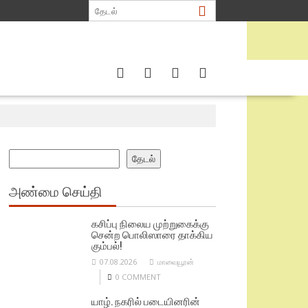
Search
தேடல்
அண்மை செய்தி
கசிப்பு நிலைய முற்றுகைக்கு
சென்ற பொலிஸாரை தாக்கிய
கும்பல்!
07.08.2026
மாவையூரன்
0 COMMENT
யாழ். நகரில் படையினரின்