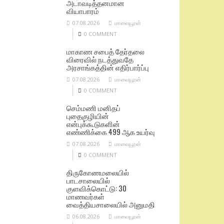
அடாவடித்தனமான
வியாபாரம்
07.08.2026
மாவையூரன்
0 COMMENT
மாகாண சபைத் தேர்தலை
விரைவில் நடத்துவதே
அரசாங்கத்தின் எதிர்பார்ப்பு
07.08.2026
மாவையூரன்
0 COMMENT
செம்மணி மனிதப்
புதைகுழியின்
என்புக்கூடுகளின்
எண்ணிக்கை 499 ஆக உயர்வு
07.08.2026
மாவையூரன்
0 COMMENT
திருகோணமலையில்
பாடசாலையில்
குளவிக்கொட்டு: 30
மாணவர்கள்
வைத்தியசாலையில் அனுமதி
06.08.2026
மாவையூரன்