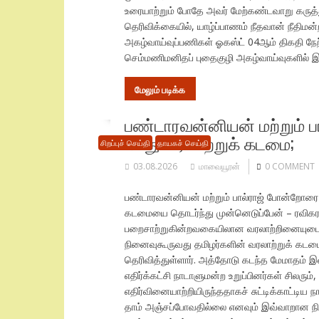
உரையாற்றும் போதே அவர் மேற்கண்டவாறு கருத்துத
தெரிவிக்கையில், யாழ்ப்பாணம் நீதவான் நீதிமன்
அகழ்வாய்வுப்பணிகள் ஓகஸ்ட் 04ஆம் திகதி நேற
செம்மணிமனிதப் புதைகுழி அகழ்வாய்வுகளில் 
மேலும் படிக்க
பண்டாரவன்னியன் மற்றும் 
எமது வரலாற்றுக் கடமை;
சிறப்புச் செய்தி
தாயகச் செய்தி
03.08.2026
மாவையூரன்
0 COMMENT
பண்டாரவன்னியன் மற்றும் பால்ராஜ் போன்றோரை
கடமையை தொடர்ந்து முன்னெடுப்பேன் – ரவிகரன் 
பறைசாற்றுகின்றவகையிலான வரலாற்றினையுடை
நினைவுகூருவது தமிழர்களின் வரலாற்றுக் கடம
தெரிவித்துள்ளார். அத்தோடு கடந்த மேமாதம் இல
எதிர்க்கட்சி நாடாளுமன்ற உறுப்பினர்கள் சிலர
எதிர்வினையாற்றியிருந்ததாகச் சுட்டிக்காட்டிய 
தாம் அஞ்சப்போவதில்லை எனவும் இவ்வாறான நின