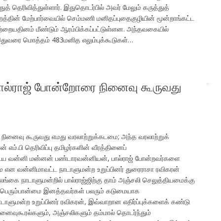
் தெரிவித்துள்ளார். இதுதொடர்பில் அவர் மேலும் கருத்துத்
றத்தின் மேற்பார்வையில் செம்மணி மனிதப்புதைகுழியின் மூன்றாங்கட்ட
்றையதினம் மீண்டும் ஆரம்பிக்கப்பட்டுள்ளன. அந்தவகையில்
இதுவரை மொத்தம் 483மனித எலும்புக்கூடுகள்…
பால்ராஜ் போன்றோரை நினைவு கூருவது
 நினைவு கூருவது எமது வரலாற்றுக்கடமை; அந்த வரலாற்றுக்
எம்.பி தெரிவிப்பு தமிழர்களின் வீரத்தினைப்
ய வன்னி மன்னன் பண்டாரவன்னியன், பால்ராஜ் போன்றவர்களை
ை என வன்னிமாவட்ட நாடாளுமன்ற உறுப்பினர் துரைராசா ரவிகரன்
ங்கை நாடாளுமன்றில் பால்ராஜ்ஜிற்கு தாம் அஞ்சலி செலுத்தியமைக்கு
ும், பெரும்பான்மை இனத்தவர்கள் பலரும் கடுமையாக
நாடாளுமன்ற உறுப்பினர் ரவிகரன், இவ்வாறான எதிர்ப்புக்களைக் கண்டு
ைவுகூரல்களும், அஞ்சலிகளும் தம்மால் தொடர்ந்தும்