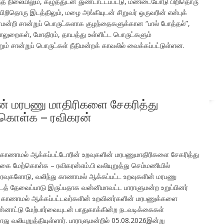
கார்ந்த நிலையிலும், கழுத்துடன் துண்டாட்டப்பட்டு, மண்டையோடு பிறிதொரு
ிறிதொரு இடத்திலும், மழை அங்கியுடன் சிறுவர் ஒருவரின் என்புக்
த்திரமன்றி சான்றுப் பொருட்களாக குழந்தைகளுக்கான “பால் போத்தல்”,
ாலுறைகள், மோதிரம், தாயத்து உள்ளிட்ட பொருட்களும்
ற்றும் சான்றுப் பொருட்கள் நீதிமன்றக் காவலில் வைக்கப்பட்டுள்ளன.
ின் மரபணு மாதிரிகளை சேகரித்து
்கொள்க – ரவிகரன்
; காணாமல் ஆக்கப்பட்டோரின் உறவுகளின் மரபணுமாதிரிகளை சேகரித்து
்கை மேற்கொள்க – ரவிகரன்எம்.பி வலியுறுத்து செம்மணியில்
் தரவுகளோடு, வலிந்து காணாமல் ஆக்கப்பட்ட உறவுகளின் மரபணு
டத் தேவைப்பாடு இருப்பதாக வன்னிமாவட்ட பாராளுமன்ற உறுப்பினர்
எனவே காணாமல் ஆக்கப்பட்டவர்களின் உறவினர்களின் மரபணுக்களை
ன்னாட்டு மேற்பார்வையுடன் பாதுகாக்கின்ற நடவடிக்கைகள்
 வலியுறுத்தியுள்ளார். பாராளுமன்றில் 05.08.2026இன்று