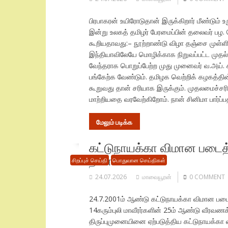
பிரபாகரன் உயிரோடுதான் இருக்கிறார் மீண்டும்
இன்று உலகத் தமிழர் பேரமைப்பின் தலைவர் பழ. ந
கூறியதாவது:– நூற்றாண்டு விழா தஞ்சை முள்ளிவ
இந்தியாவிலேயே மொழிக்காக நிறுவப்பட்ட முத
வேந்தராக பொறுப்பேற்ற முது முனைவர் வ.அய். 
பங்கேற்க வேண்டும். தமிழக வெற்றிக் கழகத்தின் 
கூறுவது தான் சரியாக இருக்கும். முதலமைச்சர
மாற்றியதை வரவேற்கிறோம். நான் சினிமா பார்
மேலும் படிக்க
கட்டுநாயக்கா விமான படைத்
நாள்
சிறப்புச் செய்தி
பொதுவான செய்திகள்
24.07.2026
மாவையூரன்
0 COMMENT
24.7.2001ம் ஆண்டு கட்டுநாயக்கா விமான படை
14கரும்புலி மாவீரர்களின் 25ம் ஆண்டு வீரவணக
திருப்புமுனையினை ஏற்படுத்திய கட்டுநாயக்கா 