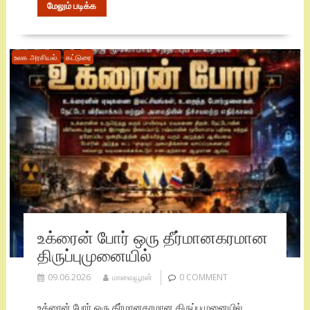
மேலும் படிக்க
உலக அரசியல்.
கட்டுரை
உக்ரைன் போர் ஒரு தீர்மானகரமான
திருப்புமுனையில்
09.06.2026
மாவையூரன்
0 COMMENT
உக்ரைன் போர் ஒரு தீர்மானகரமான திருப்புமுனையில்