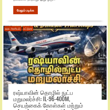
மேலும் படிக்க
உலக அரசியல்.
கட்டுரை
ரஷ்யாவின் தொழில் நுட்ப
மறுமலர்ச்சி: IL-96-400M,
செயற்கைக் கோள்கள் மற்றும்