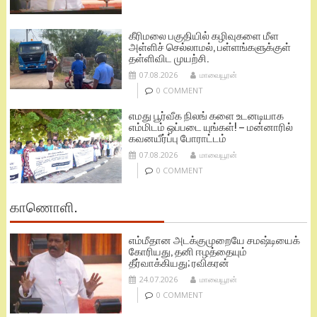
கீரிமலை பகுதியில் கழிவுகளை மீள
அள்ளிச் செல்லாமல், பள்ளங்களுக்குள்
தள்ளிவிட முயற்சி.
07.08.2026
மாவையூரன்
0 COMMENT
எமது பூர்வீக நிலங் களை உடனடியாக
எம்மிடம் ஒப்படை யுங்கள்! – மன்னாரில்
கவனயீர்ப்பு போராட்டம்
07.08.2026
மாவையூரன்
0 COMMENT
காணொளி.
எம்மீதான அடக்குமுறையே சமஷ்டியைக்
கோரியது, தனி ஈழத்தையும்
தீர்வாக்கியது; ரவிகரன்
24.07.2026
மாவையூரன்
0 COMMENT