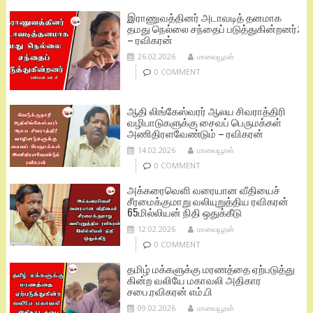
இராணுவத்தினர் அடாவடித் தனமாக
தமது நெல்லை சந்தைப் படுத்துகின்றனர்;
– ரவிகரன்
26.02.2026
மாவையூரன்
0 COMMENT
ஆதி லிங்கேஸ்வரர் ஆலய சிவராத்திரி
வழிபாடுகளுக்கு சைவப் பெருமக்கள்
அணிதிரளவேண்டும் – ரவிகரன்
14.02.2026
மாவையூரன்
0 COMMENT
அக்கரைவெளி வரையான வீதியைச்
சீரமைக்குமாறு வலியுறுத்திய ரவிகரன்
65மில்லியன் நிதி ஒதுக்கீடு
12.02.2026
மாவையூரன்
0 COMMENT
தமிழ் மக்களுக்கு மரணத்தை ஏற்படுத்து
கின்ற வலியே மகாவலி அதிகார
சபை.ரவிகரன் எம்.பி
09.02.2026
மாவையூரன்