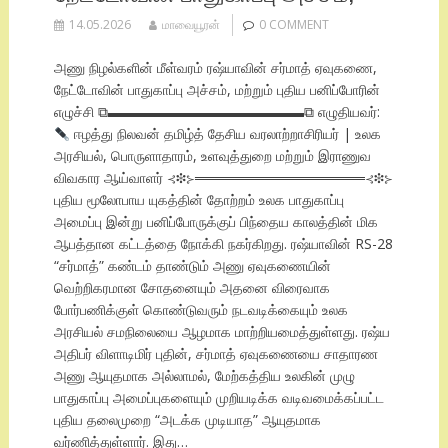
14.05.2026
மாவையூரன்
0 COMMENT
அணு நிழல்களின் மீள்வரம் ரஷ்யாவின் சர்மாத் ஏவுகணை,
நேட்டோவின் பாதுகாப்பு அச்சம், மற்றும் புதிய பனிப்போரின்
எழுச்சி ⧉▬▬▬▬▬▬▬▬▬▬▬▬▬▬⧉ எழுதியவர்:
ஈழத்து நிலவன் தமிழ்த் தேசிய வரலாற்றாசிரியர் | உலக
அரசியல், பொருளாதாரம், உளவுத்துறை மற்றும் இராணுவ
விவகார ஆய்வாளர் ⊰❉⊱═════════════════⊰❉⊱
புதிய மூலோபாய யுகத்தின் தோற்றம் உலக பாதுகாப்பு
அமைப்பு இன்று பனிப்போருக்குப் பிந்தைய காலத்தின் மிக
ஆபத்தான கட்டத்தை நோக்கி நகர்கிறது. ரஷ்யாவின் RS-28
“சர்மாத்” கண்டம் தாண்டும் அணு ஏவுகணையின்
வெற்றிகரமான சோதனையும் அதனை விரைவாக
போர்பணிக்குள் கொண்டுவரும் நடவடிக்கையும் உலக
அரசியல் சமநிலையை ஆழமாக மாற்றியமைத்துள்ளது. ரஷ்ய
அதிபர் விளாடிமிர் புதின், சர்மாத் ஏவுகணையை சாதாரண
அணு ஆயுதமாக அல்லாமல், மேற்கத்திய உலகின் முழு
பாதுகாப்பு அமைப்புகளையும் முறியடிக்க வடிவமைக்கப்பட்ட
புதிய தலைமுறை “அடக்க முடியாத” ஆயுதமாக
வர்ணித்துள்ளார். இது…