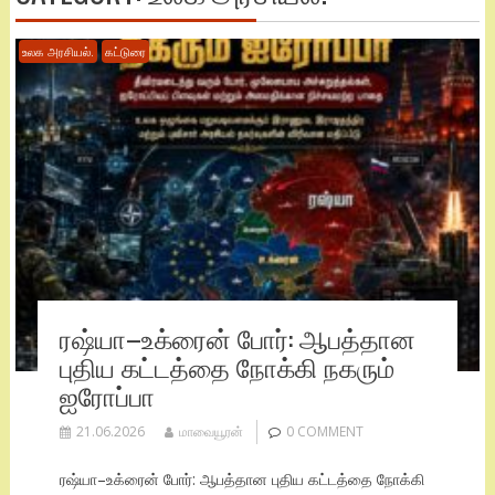
உலக அரசியல்.
கட்டுரை
ரஷ்யா–உக்ரைன் போர்: ஆபத்தான
புதிய கட்டத்தை நோக்கி நகரும்
ஐரோப்பா
21.06.2026
மாவையூரன்
0 COMMENT
ரஷ்யா–உக்ரைன் போர்: ஆபத்தான புதிய கட்டத்தை நோக்கி