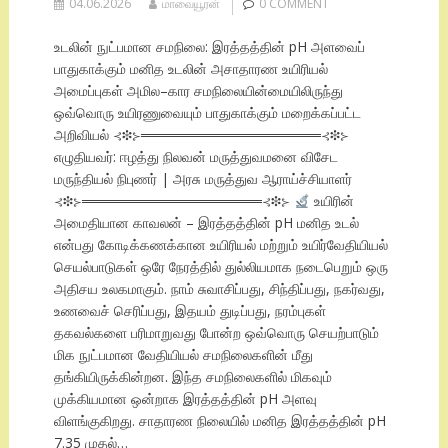
04.06.2026
மாவையூரன்
0 COMMENT
உடலின் நுட்பமான சமநிலை: இரத்தத்தின் pH அளவைப்
பாதுகாக்கும் மனித உடலின் அசாதாரண உயிரியல்
அமைப்புகள் அமில–கார சமநிலையின்மையிலிருந்து
ஒவ்வொரு உயிரணுவையும் பாதுகாக்கும் மறைக்கப்பட்ட
அறிவியல் ⊰❉⊱══════════════════⊰❉⊱
எழுதியவர்: ஈழத்து நிலவன் மருத்துவமனை விசேட
மருந்தியல் நிபுணர் | அரசு மருத்துவ ஆராய்ச்சியாளர்
⊰❉⊱══════════════════⊰❉⊱
உயிரின்
அமைதியான காவலன் – இரத்தத்தின் pH மனித உடல்
என்பது கோடிக்கணக்கான உயிரியல் மற்றும் உயிர்வேதியியல்
செயல்பாடுகள் ஒரே நேரத்தில் துல்லியமாக நடைபெறும் ஒரு
அதிசய உலகமாகும். நாம் சுவாசிப்பது, சிந்திப்பது, நகர்வது,
உணவைச் செரிப்பது, இதயம் துடிப்பது, நரம்புகள்
தகவல்களை பரிமாறுவது போன்ற ஒவ்வொரு செயற்பாடும்
மிக நுட்பமான வேதியியல் சமநிலைகளின் மீது
தங்கியிருக்கின்றன. இந்த சமநிலைகளில் மிகவும்
முக்கியமான ஒன்றாக இரத்தத்தின் pH அளவு
விளங்குகிறது. சாதாரண நிலையில் மனித இரத்தத்தின் pH
7.35 முதல்…