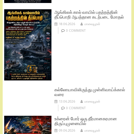
ஆங்கிலக் கால் வாயில் பதற்றத்தின்
தீப்பொறி ஆபத்தான கடற்படை மோதல்
18.06.2026
மாவையூரன்
0 COMMENT
கல்லோயாவிலிருந்து முள்ளிவாய்க்கால்
வரை
13.06.2026
மாவையூரன்
0 COMMENT
உக்ரைன் போர் ஒரு தீர்மானகரமான
திருப்புமுனையில்
09.06.2026
மாவையூரன்