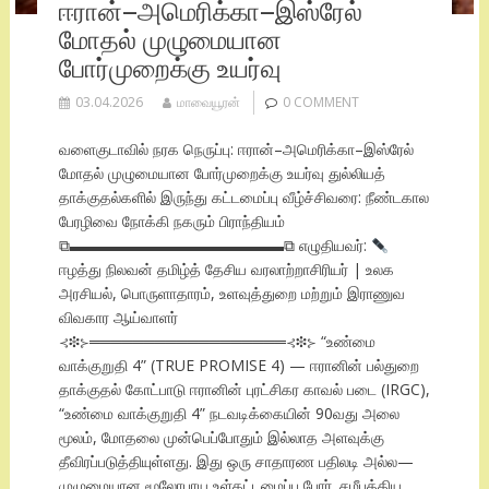
ஈரான்–அமெரிக்கா–இஸ்ரேல்
மோதல் முழுமையான
போர்முறைக்கு உயர்வு
03.04.2026
மாவையூரன்
0 COMMENT
வளைகுடாவில் நரக நெருப்பு: ஈரான்–அமெரிக்கா–இஸ்ரேல்
மோதல் முழுமையான போர்முறைக்கு உயர்வு துல்லியத்
தாக்குதல்களில் இருந்து கட்டமைப்பு வீழ்ச்சிவரை: நீண்டகால
பேரழிவை நோக்கி நகரும் பிராந்தியம்
⧉▬▬▬▬▬▬▬▬▬▬▬▬▬▬⧉ எழுதியவர்:
ஈழத்து நிலவன் தமிழ்த் தேசிய வரலாற்றாசிரியர் | உலக
அரசியல், பொருளாதாரம், உளவுத்துறை மற்றும் இராணுவ
விவகார ஆய்வாளர்
⊰❉⊱══════════════════⊰❉⊱ “உண்மை
வாக்குறுதி 4” (TRUE PROMISE 4) — ஈரானின் பல்துறை
தாக்குதல் கோட்பாடு ஈரானின் புரட்சிகர காவல் படை (IRGC),
“உண்மை வாக்குறுதி 4” நடவடிக்கையின் 90வது அலை
மூலம், மோதலை முன்பெப்போதும் இல்லாத அளவுக்கு
தீவிரப்படுத்தியுள்ளது. இது ஒரு சாதாரண பதிலடி அல்ல—
முழுமையான மூலோபாய உள்கட்டமைப்பு போர். சமீபத்திய