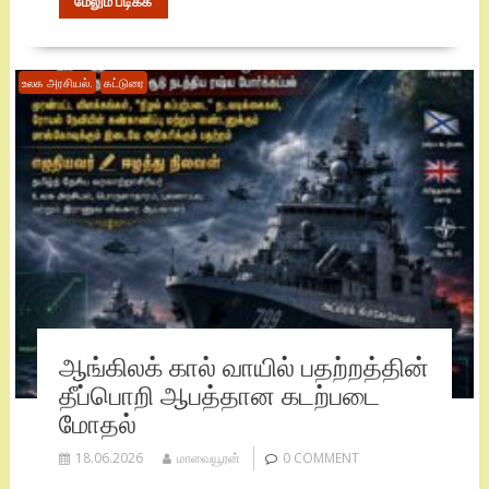
மேலும் படிக்க
உலக அரசியல்.
கட்டுரை
ஆங்கிலக் கால் வாயில் பதற்றத்தின்
தீப்பொறி ஆபத்தான கடற்படை
மோதல்
18.06.2026
மாவையூரன்
0 COMMENT