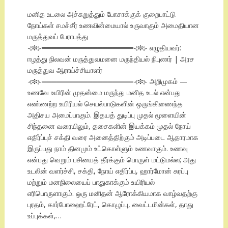
மனித உடலை அச்சுறுத்தும் போசாக்குக் குறைபாட்டு
நோய்கள் சமச்சீர் உணவின்மையால் உருவாகும் அமைதியான
மருத்துவப் பேராபத்து
⊰❉⊱══════════════════⊰❉⊱ எழுதியவர்:
ஈழத்து நிலவன் மருத்துவமனை மருந்தியல் நிபுணர் | அரச
மருத்துவ ஆராய்ச்சியாளர்
⊰❉⊱══════════════════⊰❉⊱ அறிமுகம் —
உணவே உயிரின் முதன்மை மருந்து மனித உடல் என்பது
எண்ணற்ற உயிரியல் செயல்பாடுகளின் ஒருங்கிணைந்த
அதிசய அமைப்பாகும். இதயத் துடிப்பு முதல் மூளையின்
சிந்தனை வரையிலும், தசைகளின் இயக்கம் முதல் நோய்
எதிர்ப்புச் சக்தி வரை அனைத்திற்கும் அடிப்படை ஆதாரமாக
இருப்பது நாம் தினமும் உட்கொள்ளும் உணவாகும். உணவு
என்பது வெறும் பசியைத் தீர்க்கும் பொருள் மட்டுமல்ல; அது
உடலின் வளர்ச்சி, சக்தி, நோய் எதிர்ப்பு, ஹார்மோன் சுரப்பு
மற்றும் மனநிலையைப் பாதுகாக்கும் உயிரியல்
எரிபொருளாகும். ஒரு மனிதன் ஆரோக்கியமாக வாழ்வதற்கு
புரதம், கார்போஹைட்ரேட், கொழுப்பு, வைட்டமின்கள், தாது
உப்புக்கள்,…