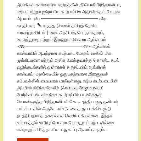
ஆங்கிலக் கால்வாயில் பதற்றத்தின் தீப்பொறி பிரித்தானியா,
ரஷ்யா மற்றும் ஐரோப்பிய கடற்பரப்பில் அதிகரிக்கும் மோதல்
அபாயம் ⊰❉⊱══════════════════⊰❉⊱
எழுதியவர்
ஈழத்து நிலவன் தமிழ்த் தேசிய
வரலாற்றாசிரியர் | உலக அரசியல், பொருளாதாரம்,
உளவுத்துறை மற்றும் இராணுவ விவகார ஆய்வாளர்
⊰❉⊱══════════════════⊰❉⊱ ஆங்கிலக்
கால்வாயில் ஆபத்தான கடற்படை மோதல் உலகின் மிக
முக்கியமான மற்றும் அதிக போக்குவரத்து கொண்ட கடல்
வழித்தடங்களில் ஒன்றாகக் கருதப்படும் ஆங்கிலக்
கால்வாய், அண்மையில் ஒரு பதற்றமான இராணுவச்
சம்பவத்தின் மையமாக மாறியுள்ளது. ரஷ்ய கடற்படையின்
அட்மிரல் கிரிகோரோவிச் (Admiral Grigorovich)
போர்க்கப்பல், சர்வதேச கடற்பரப்பில் பயணித்துக்
கொண்டிருந்த பிரித்தானியக் கொடி ஏந்திய ஒரு தனியார்
யாட்ச் படகின் அருகே எச்சரிக்கைத் துப்பாக்கிச் சூடு
நடத்தியதாகத் தகவல்கள் வெளியாகியுள்ளன. இந்தச்
சம்பவத்தில் உயிரிழப்போ காயமோ எதுவும் ஏற்படவில்லை
என்றாலும், பிரித்தானிய பாதுகாப்பு அமைப்புகளும்…