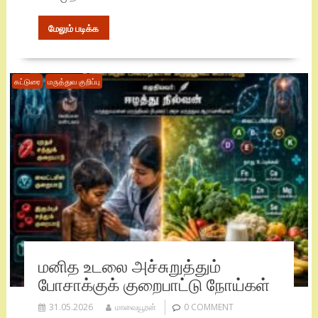
மேலும் படிக்க
கட்டுரை
மருத்துவ குறிப்பு
மனித உடலை அச்சுறுத்தும்
போசாக்குக் குறைபாட்டு நோய்கள்
31.05.2026
மாவையூரன்
0 COMMENT