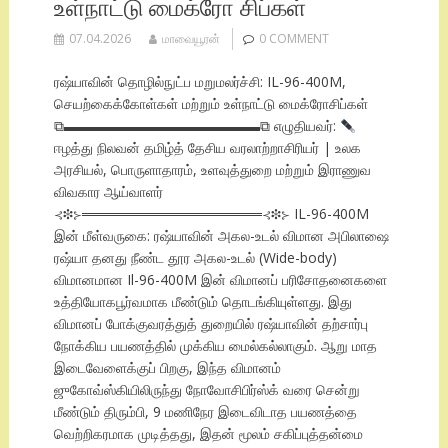
உள்நாட்டு மைக்ரோ சிப்கள்
07.04.2026
மாவையூரன்
0 COMMENT
ரஷ்யாவின் தொழில்நுட்ப மறுமலர்ச்சி: IL-96-400M,
செயற்கைக்கோள்கள் மற்றும் உள்நாட்டு மைக்ரோசிப்கள்
⧉▬▬▬▬▬▬▬▬▬▬▬▬▬▬⧉ எழுதியவர்:
ஈழத்து நிலவன் தமிழ்த் தேசிய வரலாற்றாசிரியர் | உலக
அரசியல், பொருளாதாரம், உளவுத்துறை மற்றும் இராணுவ
விவகார ஆய்வாளர்
⊰❉⊱══════════════════⊰❉⊱ IL-96-400M
இன் மீள்வருகை: ரஷ்யாவின் அகல-உடல் விமான அபிலாஷை
ரஷ்யா தனது நீண்ட தூர அகல-உடல் (Wide-body)
விமானமான Il-96-400M இன் விமானப் பரிசோதனைகளை
உத்தியோகபூர்வமாக மீண்டும் தொடங்கியுள்ளது. இது
விமானப் போக்குவரத்துத் துறையில் ரஷ்யாவின் தற்சார்பு
நோக்கிய பயணத்தில் முக்கிய மைல்கல்லாகும். ஆறு மாத
இடைவேளைக்குப் பிறகு, இந்த விமானம்
ஜுகோவ்ஸ்கியிலிருந்து நோவோசிபிர்ஸ்க் வரை சென்று
மீண்டும் திரும்பி, 9 மணிநேர இடைவிடாத பயணத்தை
வெற்றிகரமாக முடித்தது, இதன் மூலம் சகிப்புத்தன்மை