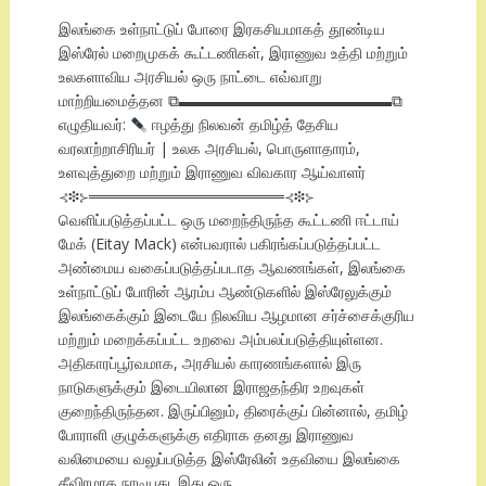
இலங்கை உள்நாட்டுப் போரை இரகசியமாகத் தூண்டிய
இஸ்ரேல் மறைமுகக் கூட்டணிகள், இராணுவ உத்தி மற்றும்
உலகளாவிய அரசியல் ஒரு நாட்டை எவ்வாறு
மாற்றியமைத்தன ⧉▬▬▬▬▬▬▬▬▬▬▬▬▬▬⧉
எழுதியவர்:
ஈழத்து நிலவன் தமிழ்த் தேசிய
வரலாற்றாசிரியர் | உலக அரசியல், பொருளாதாரம்,
உளவுத்துறை மற்றும் இராணுவ விவகார ஆய்வாளர்
⊰❉⊱══════════════════⊰❉⊱
வெளிப்படுத்தப்பட்ட ஒரு மறைந்திருந்த கூட்டணி ஈட்டாய்
மேக் (Eitay Mack) என்பவரால் பகிரங்கப்படுத்தப்பட்ட
அண்மைய வகைப்படுத்தப்படாத ஆவணங்கள், இலங்கை
உள்நாட்டுப் போரின் ஆரம்ப ஆண்டுகளில் இஸ்ரேலுக்கும்
இலங்கைக்கும் இடையே நிலவிய ஆழமான சர்ச்சைக்குரிய
மற்றும் மறைக்கப்பட்ட உறவை அம்பலப்படுத்தியுள்ளன. ​
அதிகாரப்பூர்வமாக, அரசியல் காரணங்களால் இரு
நாடுகளுக்கும் இடையிலான இராஜதந்திர உறவுகள்
குறைந்திருந்தன. இருப்பினும், திரைக்குப் பின்னால், தமிழ்
போராளி குழுக்களுக்கு எதிராக தனது இராணுவ
வலிமையை வலுப்படுத்த இஸ்ரேலின் உதவியை இலங்கை
தீவிரமாக நாடியது. ​இது ஒரு…