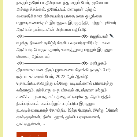
நகரும் ஐரோப்பா தீவிரமடைந்து வரும் போர், மூலோபாய
அச்சுறுத்தல்கள், ஐரோப்பியப் பிளவுகள் மற்றும்
அமைதிக்கான நிச்சயமற்ற பாதை உலக ஒழுங்கை
மறுவடிவமைக்கும் இராணுவ, இராஜதந்திர மற்றும் புவிசார்
அரசியல் நகர்வுகளின் விரிவான மதிப்பீடு
⊰❉⊱══════════════════⊰❉⊱ எழுதியவர்
ஈழத்து நிலவன் தமிழ்த் தேசிய வரலாற்றாசிரியர் | உலக
அரசியல், பொருளாதாரம், உளவுத்துறை மற்றும் இராணுவ
விவகார ஆய்வாளர்
⊰❉⊱══════════════════⊰❉⊱ அறிமுகம்:
தீர்மானகரமான திருப்புமுனையை நோக்கி நகரும் போர்
ரஷ்யா–உக்ரைன் போர், 2022 ஆம் ஆண்டு
தொடங்கியதிலிருந்து பல்வேறு வடிவங்களில் பரிணமித்து
வந்தாலும், தற்போது அது மிகவும் ஆபத்தான மற்றும்
கணிக்க முடியாத கட்டத்தை எட்டியுள்ளது. ஆரம்பத்தில்
நிலப்பரப்பைக் கைப்பற்றும் பாரம்பரிய இராணுவ
நடவடிக்கையாகத் தோன்றிய இந்த மோதல், இன்று ட்ரோன்
தாக்குதல்கள், நீண்ட தூரத் துல்லிய ஏவுகணைத்
தாக்குதல்கள்,…