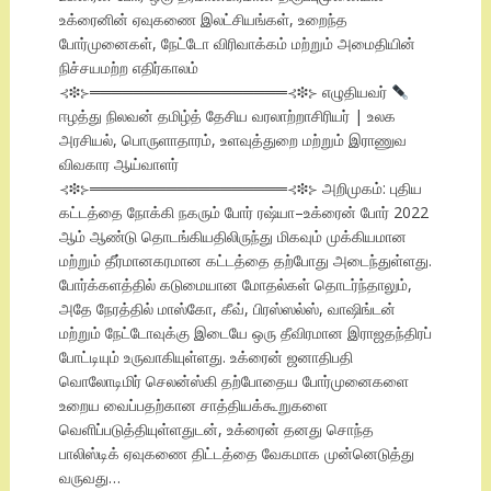
உக்ரைனின் ஏவுகணை இலட்சியங்கள், உறைந்த
போர்முனைகள், நேட்டோ விரிவாக்கம் மற்றும் அமைதியின்
நிச்சயமற்ற எதிர்காலம்
⊰❉⊱══════════════════⊰❉⊱ எழுதியவர்
ஈழத்து நிலவன் தமிழ்த் தேசிய வரலாற்றாசிரியர் | உலக
அரசியல், பொருளாதாரம், உளவுத்துறை மற்றும் இராணுவ
விவகார ஆய்வாளர்
⊰❉⊱══════════════════⊰❉⊱ அறிமுகம்: புதிய
கட்டத்தை நோக்கி நகரும் போர் ரஷ்யா–உக்ரைன் போர் 2022
ஆம் ஆண்டு தொடங்கியதிலிருந்து மிகவும் முக்கியமான
மற்றும் தீர்மானகரமான கட்டத்தை தற்போது அடைந்துள்ளது.
போர்க்களத்தில் கடுமையான மோதல்கள் தொடர்ந்தாலும்,
அதே நேரத்தில் மாஸ்கோ, கீவ், பிரஸ்ஸல்ஸ், வாஷிங்டன்
மற்றும் நேட்டோவுக்கு இடையே ஒரு தீவிரமான இராஜதந்திரப்
போட்டியும் உருவாகியுள்ளது. உக்ரைன் ஜனாதிபதி
வொலோடிமிர் செலன்ஸ்கி தற்போதைய போர்முனைகளை
உறைய வைப்பதற்கான சாத்தியக்கூறுகளை
வெளிப்படுத்தியுள்ளதுடன், உக்ரைன் தனது சொந்த
பாலிஸ்டிக் ஏவுகணை திட்டத்தை வேகமாக முன்னெடுத்து
வருவது…