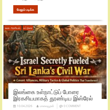
மேலும் படிக்க
உலக அரசியல்.
கட்டுரை
இலங்கை உள்நாட்டுப் போரை
இரகசியமாகத் தூண்டிய இஸ்ரேல்
10.04.2026
மாவையூரன்
0 COMMENT