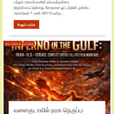
மற்றும் அமைப்புகளின் நம்பகத்தன்மை
நிரூபிக்கப்பட்டுள்ளது. சோதனை ஓட்டத்தின் முக்கிய
அம்சங்கள் * பணி: 96115 என்ற…
மேலும் படிக்க
உலக அரசியல்.
கட்டுரை
வளைகுடாவில் நரக நெருப்பு: