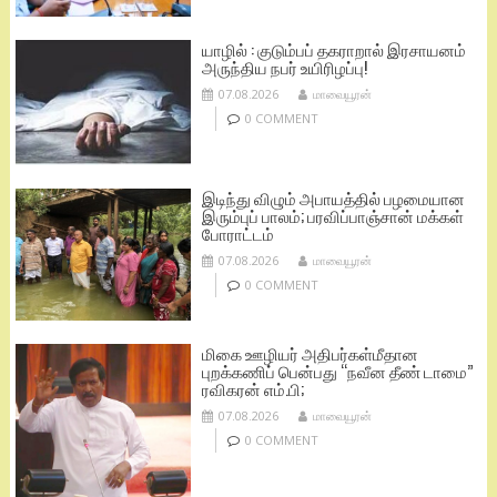
யாழில் : குடும்பப் தகராறால் இரசாயனம்
அருந்திய நபர் உயிரிழப்பு!
07.08.2026
மாவையூரன்
0 COMMENT
இடிந்து விழும் அபாயத்தில் பழமையான
இரும்புப் பாலம்; பரவிப்பாஞ்சான் மக்கள்
போராட்டம்
07.08.2026
மாவையூரன்
0 COMMENT
மிகை ஊழியர் அதிபர்கள்மீதான
புறக்கணிப் பென்பது “நவீன தீண் டாமை”
ரவிகரன் எம்.பி;
07.08.2026
மாவையூரன்
0 COMMENT