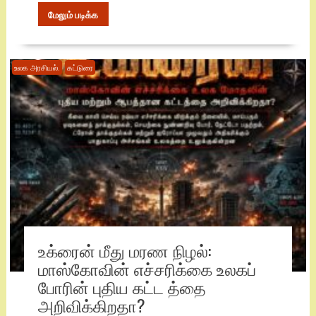
மேலும் படிக்க
உலக அரசியல்.
கட்டுரை
உக்ரைன் மீது மரண நிழல்:
மாஸ்கோவின் எச்சரிக்கை உலகப்
போரின் புதிய கட்ட த்தை
அறிவிக்கிறதா?