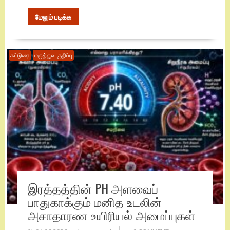
மேலும் படிக்க
கட்டுரை
மருத்துவ குறிப்பு
இரத்தத்தின் PH அளவைப்
பாதுகாக்கும் மனித உடலின்
அசாதாரண உயிரியல் அமைப்புகள்