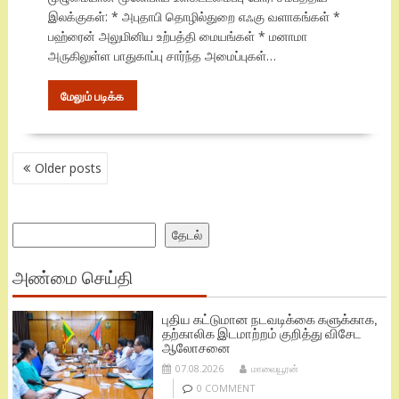
இலக்குகள்: * அபுதாபி தொழில்துறை எஃகு வளாகங்கள் *
பஹ்ரைன் அலுமினிய உற்பத்தி மையங்கள் * மனாமா
அருகிலுள்ள பாதுகாப்பு சார்ந்த அமைப்புகள்…
மேலும் படிக்க
POSTS
Older posts
NAVIGATION
Search
தேடல்
அண்மை செய்தி
புதிய கட்டுமான நடவடிக்கை களுக்காக,
தற்காலிக இடமாற்றம் குறித்து விசேட
ஆலோசனை
07.08.2026
மாவையூரன்
0 COMMENT