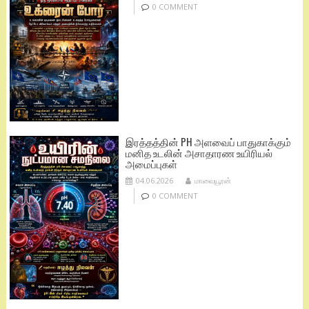
0 COMMENT
இரத்தத்தின் PH அளவைப் பாதுகாக்கும்
மனித உடலின் அசாதாரண உயிரியல்
அமைப்புகள்
04.06.2026
மாவையூரன்
0 COMMENT