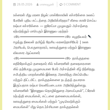
28.05.2026
மாவையூரன்
0 COMMENT
உக்ரைன் மீது மரண நிழல்: மாஸ்கோவின் எச்சரிக்கை உலகப்
போரின் புதிய கட்டத்தை அறிவிக்கிறதா? கீவை காலி செய்ய
ரஷ்யா எச்சரிக்கை — ஐரோப்பா முழுவதும் அச்சத்தை
ஏற்படுத்தும் மாபெரும் இராணுவ பதற்றம்
⊰❉⊱══════════════════⊰❉⊱ எழுதியவர்
ஈழத்து நிலவன் தமிழ்த் தேசிய வரலாற்றாசிரியர் | உலக
அரசியல், பொருளாதாரம், உளவுத்துறை மற்றும் இராணுவ
விவகார ஆய்வாளர்
⊰❉⊱══════════════════⊰❉⊱ தாக்குதலை
எதிர்நோக்கும் தலைநகர் கீவ் உக்ரைனின் தலைநகரமான
கீவ் தற்போது முழுமையான போர் அச்சத்தின் கீழ் நிற்கிறது.
சமீபத்திய மாதங்களில் இல்லாத அளவிற்கு மிகப்பெரிய
மற்றும் திட்டமிட்ட தாக்குதல்களை நடத்தத் தயாராக
இருப்பதாக ரஷ்யா வெளிப்படையாக அறிவித்துள்ளது.
உக்ரைனின் “இராணுவ-தொழில்துறை அமைப்புகள்”, ட்ரோன்
உற்பத்தி மையங்கள், கட்டளை தலைமையகங்கள்,
உளவுத்துறை மையங்கள் மற்றும் “முடிவெடுக்கும்
மையங்கள்” மீது தொடர்ச்சியான தாக்குதல்கள்