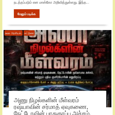
நடத்தப்படும் என மாஸ்கோ அறிவித்துள்ளது. இந்த…
மேலும் படிக்க
உலக அரசியல்.
கட்டுரை
அணு நிழல்களின் மீள்வரம்
ரஷ்யாவின் சர்மாத் ஏவுகணை,
நேட்டோவின் பாதுகாப்பு அச்சம்,