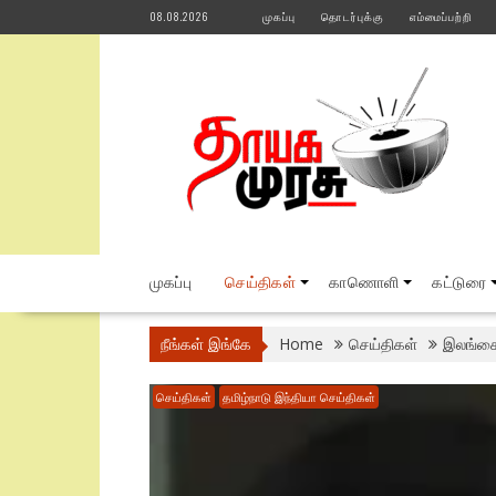
Skip
08.08.2026
முகப்பு
தொடர்புக்கு
எம்மைப்பற்றி
to
content
முகப்பு
செய்திகள்
காணொளி
கட்டுரை
நீங்கள் இங்கே
Home
செய்திகள்
இலங்கை 
செய்திகள்
தமிழ்நாடு இந்தியா செய்திகள்