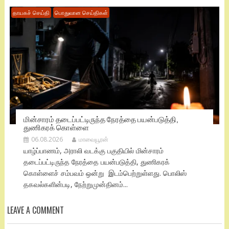
தாயகச் செய்தி
பொதுவான செய்திகள்
மின்சாரம் தடைப்பட்டிருந்த நேரத்தை பயன்படுத்தி,
துணிகரக் கொள்ளை
06.08.2026
மாவையூரன்
யாழ்ப்பாணம், அராலி வடக்கு பகுதியில் மின்சாரம்
தடைப்பட்டிருந்த நேரத்தை பயன்படுத்தி, துணிகரக்
கொள்ளைச் சம்பவம் ஒன்று இடம்பெற்றுள்ளது. பொலிஸ்
தகவல்களின்படி, நேற்றுமுன்தினம்...
LEAVE A COMMENT