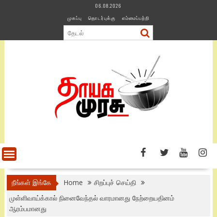
Skip
06.08.2026
to
முகப்பு
தொடர்புக்கு
எம்மைப்பற்றி
content
நீங்கள் இங்கே
Home
சிறப்புச் செய்தி
முள்ளிவாய்க்கால் நினைவேந்தல் வாரமானது நேற்றையதினம்
ஆரம்பமானது