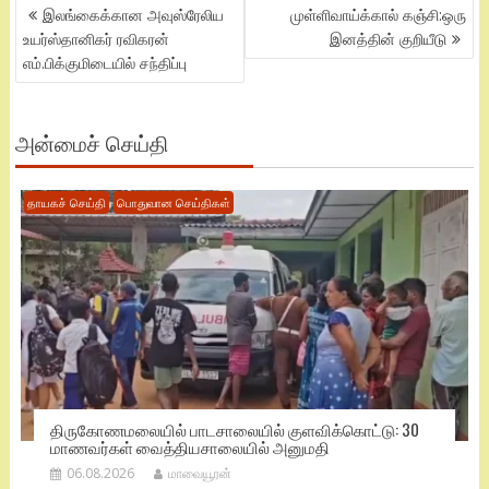
POST
இலங்கைக்கான அவுஸ்ரேலிய
முள்ளிவாய்க்கால் கஞ்சி:ஒரு
NAVIGATION
உயர்ஸ்தானிகர் ரவிகரன்
இனத்தின் குறியீடு
எம்.பிக்குமிடையில் சந்திப்பு
அன்மைச் செய்தி
தாயகச் செய்தி
பொதுவான செய்திகள்
திருகோணமலையில் பாடசாலையில் குளவிக்கொட்டு: 30
மாணவர்கள் வைத்தியசாலையில் அனுமதி
06.08.2026
மாவையூரன்