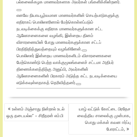
பல்கலைக்கழக மாணவர்களாக அவர்கள் பங்களிக்கின்றனர்.
எனவே நியாயபூர்வமான மாணவர்களின் செயற்பாடுகளுக்கு
எதிராகப் பொலிஸாரினால் மேற்கொள்ளப்படும்
நடவடிக்கைக்கு எதிராக மாணவர்களுக்கான சட்ட
ஆலோசனைகளை வழங்கி, இன்றைய தினம்
விசாரணையின் போது மாணவர்களுக்கான சட்டப்
பிரதிநிதித்துவத்தையும் வழங்கினேன்.
பொலிஸார் இன்றைய மாணவர்களிடம் விசாரணைகளை
மேற்கொண்டு பெற்ற வாக்குமூலங்களைச் சட்டமா அதிபர்
திணைக்களத்திற்கு அனுப்பி, அவர்களின்
ஆலோசனைகளின் பிரகாரம் அடுத்த கட்ட நடவடிக்கையை
எடுக்கவுள்ளதாகத் தெரிவித்தனர்.
POST
உள்ளம் அஞ்சாது நின்றால் உடல்
யாழ் வட்டுக் கோட்டை பிரதேச
NAVIGATION
ஒரு தடையல்ல” – சிறீதரன் எம்.பி
வைத்திய சாலைக்கு முன்பாக,
பொது மக்கள் கவன ஈர்ப்பு
போராட்டம்,