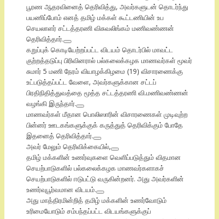
பூரண ஆதரவினைத் தெரிவித்து, அவர்களுடன் தொடர்ந்து
பயணிப்போம் எனத் தமிழ் மக்கள் கூட்டணியின் உப
செயலாளர் சட்டத்தரணி விசுவலிங்கம் மணிவண்ணன்
தெரிவித்தார்.
கறுப்புக் கொடியேற்றப்பட்ட விடயம் தொடர்பில் மாவட்ட
குற்றத்தடுப்பு பிரிவினரால் பல்கலைக்கழக மாணவர்கள் மூவர்
சுமார் 5 மணி நேரம் வியாழக்கிழமை (19) விசாரணைக்கு
உட்படுத்தப்பட்ட வேளை, அவர்களுக்கான சட்டப்
பிரதிநிதித்துவத்தை மூத்த சட்டத்தரணி வி.மணிவண்ணன்
வழங்கி இருந்தார்.
மாணவர்கள் மீதான பொலிஸாரின் விசாரணைகள் முடிவுற்ற
பின்னர் ஊடகங்களுக்குக் கருத்துத் தெரிவிக்கும் போதே
இதனைத் தெரிவித்தார்.
அவர் மேலும் தெரிவிக்கையில்,
தமிழ் மக்களின் உணர்வுகளை வெளிப்படுத்தும் விதமான
செயற்பாடுகளில் பல்கலைக்கழக மாணவர்களாகச்
செயற்பாடுகளில் ஈடுபட்டு வருகின்றனர். அது அவர்களின்
உணர்வுபூர்வமான விடயம்.
அது மாத்திரமின்றித் தமிழ் மக்களின் உணர்வோடும்
உரிமையோடும் சம்பந்தப்பட்ட விடயங்களுக்குப்