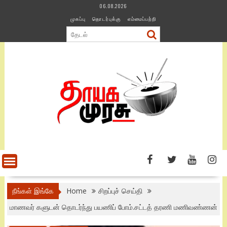
Skip
06.08.2026
to
முகப்பு
தொடர்புக்கு
எம்மைப்பற்றி
content
நீங்கள் இங்கே
Home
சிறப்புச் செய்தி
மாணவர் களுடன் தொடர்ந்து பயணிப் போம்.சட்டத் தரணி மணிவண்ணன்