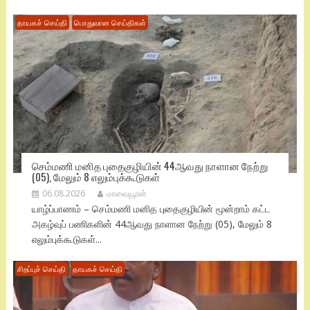
தாயகச் செய்தி
பொதுவான செய்திகள்
செம்மணி மனித புதைகுழியின் 44ஆவது நாளான நேற்று
(05), மேலும் 8 எலும்புக்கூடுகள்
06.08.2026
மாவையூரன்
யாழ்ப்பாணம் – செம்மணி மனித புதைகுழியின் மூன்றாம் கட்ட
அகழ்வுப் பணிகளின் 44ஆவது நாளான நேற்று (05), மேலும் 8
எலும்புக்கூடுகள்...
சிறப்புச் செய்தி
தாயகச் செய்தி