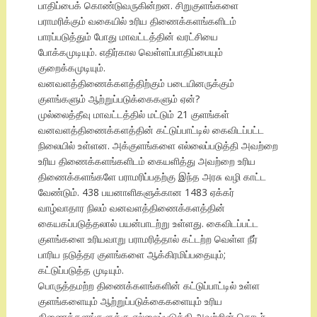
பாதிப்பைக் கொண்டுவருகின்றன. சிறுகுளங்களை
பராமரிக்கும் வகையில் உரிய திணைக்களங்களிடம்
பாரப்படுத்தும் போது மாவட்டத்தின் வரட்சியை
போக்கமுடியும். எதிர்கால வெள்ளப்பாதிப்பையும்
குறைக்கமுடியும்.
வனவளத்திணைக்களத்திற்கும் படையினருக்கும்
குளங்களும் ஆற்றுப்படுக்கைகளும் ஏன்?
முல்லைத்தீவு மாவட்டத்தில் மட்டும் 21 குளங்கள்
வனவளத்திணைக்களத்தின் கட்டுப்பாட்டில் கைவிடப்பட்ட
நிலையில் உள்ளன. அக்குளங்களை எல்லைப்படுத்தி அவற்றை
உரிய திணைக்களங்களிடம் கையளித்து அவற்றை உரிய
திணைக்களங்களே பராமரிப்பதற்கு இந்த அரசு வழி காட்ட
வேண்டும். 438 பயனாளிகளுக்கான 1483 ஏக்கர்
வாழ்வாதார நிலம் வனவளத்திணைக்களத்தின்
கையகப்படுத்தலால் பயன்பாடற்று உள்ளது. கைவிடப்பட்ட
குளங்களை உரியவாறு பராமரித்தால் கட்டற்ற வெள்ள நீர்
பாரிய நடுத்தர குளங்களை ஆக்கிரமிப்பதையும்;
கட்டுப்படுத்த முடியும்.
பொருத்தமற்ற திணைக்களங்களின் கட்டுப்பாட்டில் உள்ள
குளங்களையும் ஆற்றுப்படுக்கைகளையும் உரிய
திணைக்களங்களுக்கு எல்லைப்படுத்தி அவற்றின் தொடர்