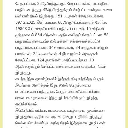
சேதப்பட்டன. 22ஆயிரத்துக்கும் மேற்பட்ட ஏக்கர் வயல்நிலம்
பாதிப்படைந்தது. 45ஆயிரத்துக்கும் மேற்பட்ட கால்நடைகளை
மன்னார் நிலம் இழந்தது. 151 படகுகள் சேதமடைந்தன.
09.12.2025 இன் படியாக 6076 குடும்பங்களைச் சேர்ந்த
19868 பேர் வவுனியாவில் பாதிக்கப்பட்டனர். 15 வீடுகள்
முற்றாகவும் 864 வீடுகள் பகுதியளவிலும் சேதப்பட்டன. 58
பாதுகாப்பு நிலையங்களில் மக்கள் தங்கவைக்கப்பட்டு
பாதுகாக்கப்பட்டனர். 349 சாலைகள், 34 மதகுகள் மற்றும்
பாலங்கள், 24 வடிகால்கள் 4 நீர் வழங்கல் அலகுகள்
சேதப்பட்டன. 124 குளங்கள் பாதிப்படைந்தன. 10
ஆயிரத்துக்கும் மேற்பட்ட கால்நடைகளை வவுனியா நிலம்
இழந்தது.
கடந்த இருபதாண்டுகளில் இந்தத் தீவு சந்தித்த பெரும்
இயற்கை அனர்த்தம் இது. தீவில் பெரும்பாலான
மாவட்டங்கள் பாதித்தன. பெரும் எண்ணிக்கையிலான
மலையக உறவுகளை இந்த இடர்ச்சியில் நாம் இழந்து
தவிக்கிறோம்.
இப்பேரிடரில் உயிரை, உடமையை, வாழ்வாதார மூலங்களை
இழந்துள்ள குடும்பங்களுடன் நின்று பாதிப்பில் இருந்து
மெல்ல மீள வேண்டிய அதே நேரம் இத்தகைய இழப்புகள்