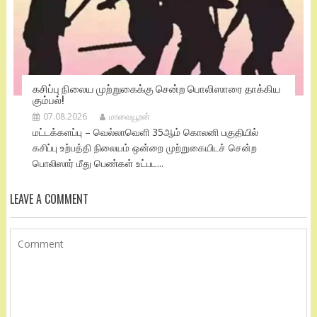
கசிப்பு நிலைய முற்றுகைக்கு சென்ற பொலிஸாரை தாக்கிய
கும்பல்!
07.08.2026
மாவையூரன்
மட்டக்களப்பு – வெல்லாவெளி 35ஆம் கொலனி பகுதியில்
கசிப்பு உற்பத்தி நிலையம் ஒன்றை முற்றுகையிடச் சென்ற
பொலிஸார் மீது பெண்கள் உட்பட...
LEAVE A COMMENT