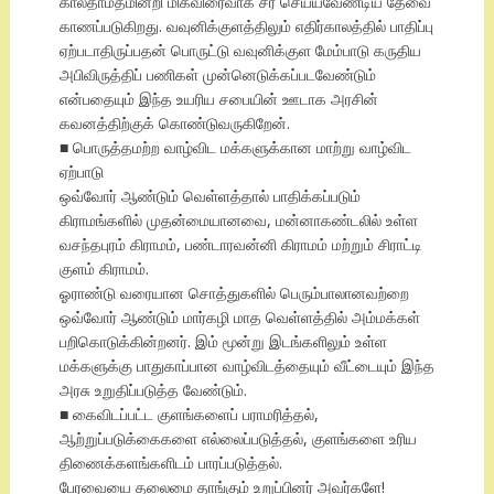
காலதாமதமின்றி மிகவிரைவாக சீர் செய்யவேண்டிய தேவை
காணப்படுகிறது. வவுனிக்குளத்திலும் எதிர்காலத்தில் பாதிப்பு
ஏற்படாதிருப்பதன் பொருட்டு வவுனிக்குள மேம்பாடு கருதிய
அபிவிருத்திப் பணிகள் முன்னெடுக்கப்படவேண்டும்
என்பதையும் இந்த உயரிய சபையின் ஊடாக அரசின்
கவனத்திற்குக் கொண்டுவருகிறேன்.
■ பொருத்தமற்ற வாழ்விட மக்களுக்கான மாற்று வாழ்விட
ஏற்பாடு
ஒவ்வோர் ஆண்டும் வெள்ளத்தால் பாதிக்கப்படும்
கிராமங்களில் முதன்மையானவை, மன்னாகண்டலில் உள்ள
வசந்தபுரம் கிராமம், பண்டாரவன்னி கிராமம் மற்றும் சிராட்டி
குளம் கிராமம்.
ஓராண்டு வரையான சொத்துகளில் பெரும்பாலானவற்றை
ஒவ்வோர் ஆண்டும் மார்கழி மாத வெள்ளத்தில் அம்மக்கள்
பறிகொடுக்கின்றனர். இம் மூன்று இடங்களிலும் உள்ள
மக்களுக்கு பாதுகாப்பான வாழ்விடத்தையும் வீட்டையும் இந்த
அரசு உறுதிப்படுத்த வேண்டும்.
■ கைவிடப்பட்ட குளங்களைப் பராமரித்தல்,
ஆற்றுப்படுக்கைகளை எல்லைப்படுத்தல், குளங்களை உரிய
திணைக்களங்களிடம் பாரப்படுத்தல்.
பேரவையை தலைமை தாங்கும் உறுப்பினர் அவர்களே!