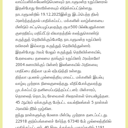
வாய்ப்பளிக்கவேண்டுமெனவும் நாடாளுமன்ற உறுப்பினரால்
இதன்போது கோரிக்கையும் விடுக்கப்பட்டுள்ளது.
நாடாளுமன்றில் 19.12.2025இன்று இடம்பெற்ற திடீர்
அனர்த்தத்தால் பாதிக்கப்பட்ட மக்களின் வாழ்க்கையை
மீண்டும் கட்டியெழுப்புவதற்கு ரூபா500 பில்லியனுக்கான
குறைநிரப்பு மதிப்பீட்டு விவாதத்தில் கலந்துகொண்டு
கருத்துத் தெரிவிக்கும்போதே நாடாளுமன்ற உறுப்பினர்
ரவிகரன் இவ்வாறு கருத்துத் தெரிவித்துள்ளார்.
இதன்போது அவர் மேலும் கருத்துத் தெரிவிக்கையில்,
பேரவையை தலைமை தாங்கும் உறுப்பினர் அவர்களே!
2004 சுனாமிக்குப் பின்னர் இலங்கையில் அதிகளவு
பாதிப்பை தித்வா புயல் ஏற்படுத்தி உள்ளது.
தித்வா புயலால் முல்லைத்தீவு மாவட்ட மக்களின் இயல்பு
வாழ்வு முற்றாக நிலைகுலைந்தது. வீதிப்போக்குவரத்து
முடக்கப்பட்டு தனிமைப்படுத்தப்பட்டனர். மின்சாரம்,
தொலைத் தொடர்பு சேவைகள் சிலநாள்கள் செயலிழந்தன.
45 ஆயிரம் ஏக்கருக்கு மேற்பட்ட வயல்நிலங்கள் 5 நாள்கள்
அளவில் நீரில் மூழ்கின.
ஐந்து நாள்களுக்கு மேலாக மீன்பிடி முற்றாக தடைப்பட்டது.
22918 குடும்பங்களைச் சேர்ந்த 67340 பேர் முல்லைத்தீவில்
பாதிக்கப்பட்டனர். 40 இடைத்தங்கல் முகாம்களில் 1191