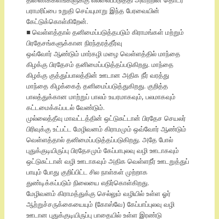
பராமரிப்பை உறுதி செய்யுமாறு இந்த பேரவையின்
கேட்டுக்கொள்கிறேன்.
■ வெள்ளத்தால் தனிமைப்படுத்தபடும் கிராமங்கள் மற்றும்
பிரதேசங்களுக்கான நிரந்தரத்தீர்வு
ஒவ்வோர் ஆண்டும் மார்கழி மழை வெள்ளத்தில் மாந்தை
கிழக்கு பிரதேசம் தனிமைப்படுத்தப்படுகிறது. மாந்தை
கிழக்கு குத்துப்பாலத்தின் ஊடான அதிக நீர் வரத்து
மாந்தை கிழக்கைத் தனிமைப்படுத்துகிறது. குறித்த
பாலத்துக்கான மாற்றுப் பாலம் உயரமாகவும், பலமாகவும்
கட்டமைக்கப்படல் வேண்டும்.
முல்லைத்தீவு மாவட்டத்தின் ஒட்டுசுட்டான் பிரதேச செயலர்
பிரிவுக்கு உட்பட்ட மேழிவனம் கிராமமும் ஒவ்வோர் ஆண்டும்
வெள்ளத்தால் தனிமைப்படுத்தப்படுகிறது. அதே போல்
புதுக்குடியிருப்பு பிரதேசமும் கேப்பாபுலவு வழி ஊடாகவும்
ஒட்டுசுட்டான் வழி ஊடாகவும் அதிக வெள்ளநீர் ஊடறுத்துப்
பாயும் போது குறிப்பிட்ட சில நாள்கள் முற்றாக
துண்டிக்கப்படும் நிலையை எதிர்கொள்கிறது.
மேழிவனம் கிராமத்துக்கு செல்லும் வழியில் உள்ள ஓர்
ஆற்றுச்சருக்கையையும் (கோஸ்வே) கேப்பாப்புலவு வழி
ஊடான புதுக்குடியிருப்பு பாதையில் உள்ள இரண்டு