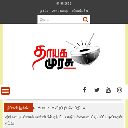
Skip
07.08.2026
to
முகப்பு
தொடர்புக்கு
எம்மைப்பற்றி
content
நீங்கள் இங்கே
Home
சிறப்புச் செய்தி
தித்வா புயலினால் வன்னியில் ஏற்பட்ட பாதிப்புக்களை பட்டியலிட்ட ரவிகரன்
எம்.பி;