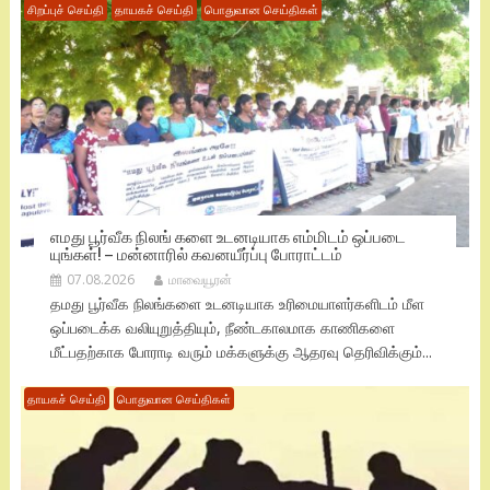
சிறப்புச் செய்தி
தாயகச் செய்தி
பொதுவான செய்திகள்
எமது பூர்வீக நிலங் களை உடனடியாக எம்மிடம் ஒப்படை
யுங்கள்! – மன்னாரில் கவனயீர்ப்பு போராட்டம்
07.08.2026
மாவையூரன்
தமது பூர்வீக நிலங்களை உடனடியாக உரிமையாளர்களிடம் மீள
ஒப்படைக்க வலியுறுத்தியும், நீண்டகாலமாக காணிகளை
மீட்பதற்காக போராடி வரும் மக்களுக்கு ஆதரவு தெரிவிக்கும்...
தாயகச் செய்தி
பொதுவான செய்திகள்