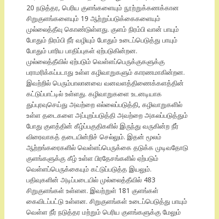
20 நடுத்தர, பெரிய குளங்களையும் நூற்றுக்கணக்கான
சிறுகுளங்களையும் 19 ஆற்றுப்படுக்கைகளையும்
முல்லைத்தீவு கொண்டுள்ளது. குளம் நிரம்பி வான் பாயும்
போதும் நிரம்பி நீர் வழியும் போதும் உடைப்பெடுத்து பாயும்
போதும் பாரிய பாதிப்புகள் ஏற்படுகின்றன.
முல்லைத்தீவில் ஏற்படும் வெள்ளப்பெருக்குகளுக்கு
பராமரிக்கப்படாது உள்ள கழிவாறுகளும் காரணமாகின்றன.
இவற்றில் பெரும்பாலானவை வனவளத்திணைக்களத்தின்
கட்டுப்பாட்டில் உள்ளது. கழிவாறுகளை உடனடியாக
துப்புரவுசெய்து அவற்றை எல்லைப்படுத்தி, கழிவாறுகளில்
உள்ள தடைகளை அப்புறப்படுத்தி அவற்றை அகலப்படுத்தும்
போது குளத்தின் கீழ்ப்பகுதிகளில் இருந்து வருகின்ற நீர்
விரைவாகத் தடையின்றிச் செல்லும். இதன் மூலம்
ஆற்றங்கரைகளில் வெள்ளப்பெருக்கை தடுக்க முடிவதோடு
குளங்களுக்கு கீழ் உள்ள பிரதேசங்களில் ஏற்படும்
வெள்ளப்பெருக்கையும் கட்டுப்படுத்த இயலும்.
பதிவுகளின் அடிப்படையில் முல்லைத்தீவில் 483
சிறுகுளங்கள் உள்ளன. இவற்றுள் 181 குளங்கள்
கைவிடப்பட்டு உள்ளன. சிறுகுளங்கள் உடைப்பெடுத்து பாயும்
வெள்ள நீர் நடுத்தர மற்றும் பெரிய குளங்களுக்கு மேலும்