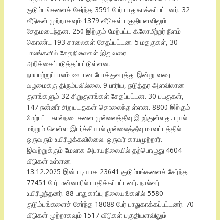
குடும்பங்களைச் சேர்ந்த 3591 பேர் பாதுகாக்கப்பட்டனர். 32
வீடுகள் முற்றாகவும் 1379 வீடுகள் பகுதியளவிலும்
சேதமடைந்தன. 250 இற்கும் மேற்பட்ட கிலோமீற்றர் நீளம்
கொண்ட 193 சாலைகள் சேதப்பட்டன. 5 மதகுகள், 30
பாலங்களில் சேதநிலைகள் இதுவரை
அறிக்கைப்படுத்தப்பட்டுள்ளன.
நாயாற்றுப்பாலம் ஊடான போக்குவரத்து இன்று வரை
வழமைக்கு திரும்பவில்லை. 9 பாரிய, நடுத்தர அளவிலான
குளங்களும் 32 சிறுகுளங்கள் சேதப்பட்டன. 30 படகுகள்,
147 நன்னீர் சிறுபடகுகள் தொலைந்துள்ளன. 8800 இற்கும்
மேற்பட்ட கால்நடைகளை முல்லைத்தீவு இழந்துள்ளது. புயல்
மற்றும் வெள்ள இடர்ச்சியால் முல்லைத்தீவு மாவட்டத்தில்
ஒருவரும் உயிரிழக்கவில்லை. ஒருவர் காயமுற்றார்.
இவற்றுக்கும் மேலாக அபாயநிலையில் தற்பொழுது 4604
வீடுகள் உள்ளன.
13.12.2025 இன் படியாக 23641 குடும்பங்களைச் சேர்ந்த
77451 பேர் மன்னாரில் பாதிக்கப்பட்டனர். நால்வர்
உயிரிழந்தனர். 88 பாதுகாப்பு நிலையங்களில் 5580
குடும்பங்களைச் சேர்ந்த 18088 பேர் பாதுகாக்கப்பட்டனர். 70
வீடுகள் முற்றாகவும் 1517 வீடுகள் பகுதியளவிலும்