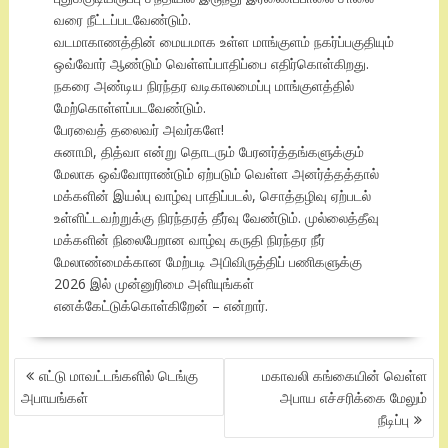
வரை நீட்டப்படவேண்டும்.
வடமாகாணத்தின் மையமாக உள்ள மாங்குளம் நகர்ப்பகுதியும்
ஒவ்வோர் ஆண்டும் வெள்ளப்பாதிப்பை எதிர்கொள்கிறது.
நகரை அண்டிய நிரந்தர வடிகாலமைப்பு மாங்குளத்தில்
மேற்கொள்ளப்படவேண்டும்.
பேரவைத் தலைவர் அவர்களே!
சுனாமி, தித்வா என்று தொடரும் பேரனர்த்தங்களுக்கும்
மேலாக ஒவ்வோராண்டும் ஏற்படும் வெள்ள அனர்த்தத்தால்
மக்களின் இயல்பு வாழ்வு பாதிப்படல், சொத்தழிவு ஏற்படல்
உள்ளிட்டவற்றுக்கு நிரந்தரத் தீர்வு வேண்டும். முல்லைத்தீவு
மக்களின் நிலைபேறான வாழ்வு கருதி நிரந்தர நீர்
மேலாண்மைக்கான மேற்படி அபிவிருத்திப் பணிகளுக்கு
2026 இல் முன்னுரிமை அளியுங்கள்
எனக்கேட்டுக்கொள்கிறேன் – என்றார்.
POST
எட்டு மாவட்டங்களில் டெங்கு
மகாவலி கங்கையின் வெள்ள
NAVIGATION
அபாயங்கள்
அபாய எச்சரிக்கை மேலும்
நீடிப்பு