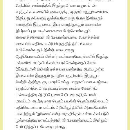
பேரிடரின் தாக்கத்தில் இருந்து அனைவருமாய் மீள
எழத்தக்க வகையில் ஒருவருக்கு ஒருவர் உறுதுணையாக
இருப்பது எவ்வளவு முக்கியமோ அது போல இனிவரும்
காலத்தில் இத்தகைய இடர் வராதிருக்கும் வகையில்
இடர்காப்பு நடவடிக்கைகளை மேற்கொள்வதும்
வினைத்திறனான நீர் மேலாண்மையை பேணத்தக்க
வகையில் எதிர்கால அபிவிருத்தித் திட்டங்களை
மேற்கொள்வதும் இன்றியமையாதது.
ஆழிப்பேரலையின் பின்னர் கடற்கரையோரங்களில் இருந்து
மக்களின் வாழ்விடங்கள் உயரச்சென்றதைப் போல
இப்பேரிடரின் பின்னர் மக்களை மண்சரிவு அபாயமுள்ள
இடங்களில் இருந்தும் தாழ்நில பகுதிகளில் இருந்தும்
வேற்றிடத்திற்கு குடியமரச்செய்து பாதுகாப்பான வாழ்வை
உறுதிப்படுத்த அரசு நடவடிக்கை எடுக்க வேண்டும்.
முல்லைத்தீவு ஆழிப்பேரலை பேரிடரை எதிர்கொண்ட
மாவட்டம். கடந்த மாத பெரும் புயலின் பெரும்பாதிப்பையும்
எதிர்கொண்ட மாவட்டம். அபிவிருத்தியின் அளவுகோலில்
பலவற்றிலும் “இல்லை” என்ற வகுதிக்குள் உள்ளடக்கப்படும்
முல்லைத்தீவு மாவட்டத்தின் நீர் மேலாண்மையும் இன்னும்
மேம்படுத்தப்படவேண்டியுள்ளது.