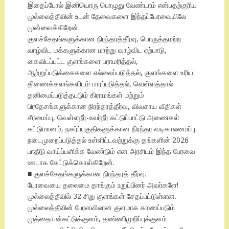
இதைப்போல் இனியொரு பொழுது வேண்டாம் என்பதற்குரிய
முல்லைத்தீவின் உடன் தேவைகளை இந்தப்பேரவையிலே
முன்வைக்கிறேன்.
குளச்சேதங்களுக்கான நிரந்தரத்தீர்வு, பொருத்தமற்ற
வாழ்விட மக்களுக்கான மாற்று வாழ்விட ஏற்பாடு,
கைவிடப்பட்ட குளங்களை பராமரித்தல்,
ஆற்றுப்படுக்கைகளை எல்லைப்படுத்தல், குளங்களை உரிய
திணைக்களங்களிடம் பாரப்படுத்தல், வெள்ளத்தால்
தனிமைப்படுத்தபடும் கிராமங்கள் மற்றும்
பிரதேசங்களுக்கான நிரந்தரத்தீர்வு, விவசாய வீதிகள்
சீரமைப்பு, வெள்ளநீர்-உவர்நீர் கட்டுப்பாட்டு அணைகள்
கட்டுமானம், நகர்ப்பகுதிகளுக்கான நிரந்தர வடிகாலமைப்பு
நடைமுறைப்படுத்தல் உள்ளிட்டவற்றுக்கு தங்களின் 2026
பாதீடு வாய்ப்பளிக்க வேண்டும் என அரசிடம் இந்த பேரவை
ஊடாக கேட்டுக்கொள்கிறேன்.
■ குளச்சேதங்களுக்கான நிரந்தரத் தீர்வு.
பேரவையை தலைமை தாங்கும் உறுப்பினர் அவர்களே!
முல்லைத்தீவில் 32 சிறு குளங்கள் சேதப்பட்டுள்ளன.
முல்லைத்தீவின் பேரளவிலான குளமாக காணப்படும்
முத்தையன்கட்டுக்குளம், தண்ணிமுறிப்புக்குளம்