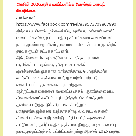
அரசின் 2026பாதீடு வாய்ப்பளிக்க வேண்டுமெனவும்
கோரிக்கை
காணொளி
https://www.facebook.com/reel/839573708867890
தித்வா புயலினால் முல்லைத்தீவு, வுனியா, மன்னார் உள்ளிட்ட
மாவட்டங்களில் ஏற்பட்ட பாதிப்பு விபரங்களை வன்னிமாவட்ட
நாடாளுமன்ற உறுப்பினர் துரைராசா ரவிகரன் நாடாளுமன்றில்
தரவுகளுடன் சுட்டிக்காட்டினார்.
அதேவேளை மிகவும் கடுமையாக தித்வாபுயலால்
பாதிக்கப்பட்ட முல்லைத்தீவு மாவட்டத்தில்
குளச்சேதங்களுக்கான நிரந்தரத்தீர்வு, பொருத்தமற்ற
வாழ்விட மக்களுக்கான மாற்று வாழ்விட ஏற்பாடு,
கைவிடப்பட்ட குளங்களை பராமரித்தல்,
ஆற்றுப்படுக்கைகளை எல்லைப்படுத்தல், குளங்களை உரிய
திணைக்களங்களிடம் பாரப்படுத்தல், வெள்ளத்தால்
தனிமைப்படுத்தபடும் கிராமங்கள் மற்றும்
பிரதேசங்களுக்கான நிரந்தரத்தீர்வு, விவசாய வீதிகள்
சீரமைப்பு, வெள்ளநீர்-உவர்நீர் கட்டுப்பாட்டு அணைகள்
கட்டுமானம், நகர்ப்பகுதிகளுக்கான நிரந்தர வடிகாலமைப்பு
நடைமுறைப்படுத்தல் உள்ளிட்டவற்றுக்கு அரசின் 2026 பாதீடு