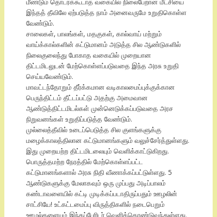
மீண்டும் தொடரக்கூடாத வகையில் நிலைபேறான மீட்சியை
இந்தத் தீவிலே ஏற்படுத்த நாம் அனைவருமே உறுதிகொள்ள
வேண்டும்.
சாலைகள், பாலங்கள், மதகுகள், கால்வாய் மற்றும்
வாய்க்கால்களின் கட்டுமானம் அடுத்த சில ஆண்டுகளில்
நிலைகுலைந்து போகாத வகையில் முறையான
திட்டமிடலுடன் மேற்கொள்ளப்படுவதை இந்த அரசு உறுதி
செய்யவேண்டும்.
மாவட்டந்தோறும் தீர்க்கமான வடிகாலமைப்புக்குக்கான
பெருந்திட்டம் தீட்டப்பட்டு அதற்கு அமைவான
ஆண்டுத்திட்டமிடல்கள் முன்னெடுக்கப்படுவதை அரச
நிறுவனங்கள் உறுதிப்படுத்த வேண்டும்.
முல்லைத்தீவில் உடைப்பெடுத்த சில குளங்களுக்கு
மழைக்காலத்திலான கட்டுமானங்களும் வலுச்சேர்த்துள்ளது.
இது முறையற்ற திட்டமிடலையும் வெளிக்காட்டுகிறது.
பொருத்தமற்ற நேரத்தில் மேற்கொள்ளப்பட்ட
கட்டுமானங்களால் அரசு நிதி வீணாக்கப்பட்டுள்ளது. 5
ஆண்டுகளுக்கு மேலாகவும் ஒரு முப்பது அடிப்பாலம்
கண்டாவளையில் கட்டி முடிக்கப்படாதிருப்பதும் ஊழலின்
சாட்சியே! உட்கட்டமைப்பு விருத்திகளில் நடைபெறும்
ஊழல்களையும் இந்தப்பேரிடர் வெளிக்கொண்டுவந்துள்ளது.