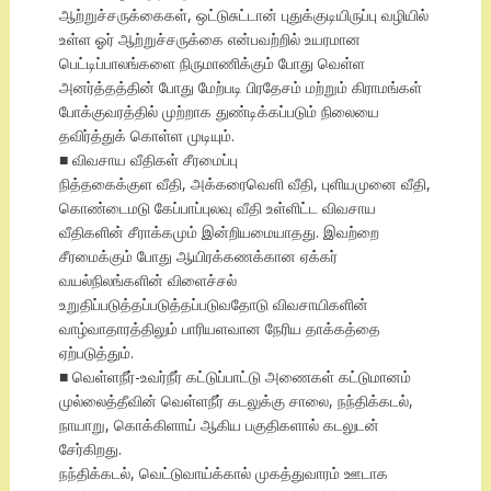
ஆற்றுச்சருக்கைகள், ஒட்டுசுட்டான் புதுக்குடியிருப்பு வழியில்
உள்ள ஓர் ஆற்றுச்சருக்கை என்பவற்றில் உயரமான
பெட்டிப்பாலங்களை நிருமாணிக்கும் போது வெள்ள
அனர்த்தத்தின் போது மேற்படி பிரதேசம் மற்றும் கிராமங்கள்
போக்குவரத்தில் முற்றாக துண்டிக்கப்படும் நிலையை
தவிர்த்துக் கொள்ள முடியும்.
■ விவசாய வீதிகள் சீரமைப்பு
நித்தகைக்குள வீதி, அக்கரைவெளி வீதி, புளியமுனை வீதி,
கொண்டைமடு கேப்பாப்புலவு வீதி உள்ளிட்ட விவசாய
வீதிகளின் சீராக்கமும் இன்றியமையாதது. இவற்றை
சீரமைக்கும் போது ஆயிரக்கணக்கான ஏக்கர்
வயல்நிலங்களின் விளைச்சல்
உறுதிப்படுத்தப்படுத்தப்படுவதோடு விவசாயிகளின்
வாழ்வாதாரத்திலும் பாரியளவான நேரிய தாக்கத்தை
ஏற்படுத்தும்.
■ வெள்ளநீர்-உவர்நீர் கட்டுப்பாட்டு அணைகள் கட்டுமானம்
முல்லைத்தீவின் வெள்ளநீர் கடலுக்கு சாலை, நந்திக்கடல்,
நாயாறு, கொக்கிளாய் ஆகிய பகுதிகளால் கடலுடன்
சேர்கிறது.
நந்திக்கடல், வெட்டுவாய்க்கால் முகத்துவாரம் ஊடாக