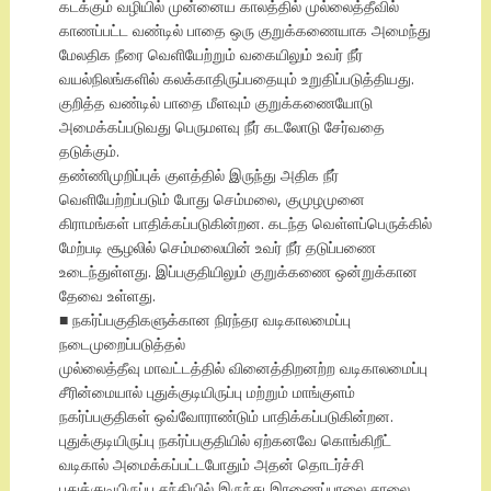
கடக்கும் வழியில் முன்னைய காலத்தில் முல்லைத்தீவில்
காணப்பட்ட வண்டில் பாதை ஒரு குறுக்கணையாக அமைந்து
மேலதிக நீரை வெளியேற்றும் வகையிலும் உவர் நீர்
வயல்நிலங்களில் கலக்காதிருப்பதையும் உறுதிப்படுத்தியது.
குறித்த வண்டில் பாதை மீளவும் குறுக்கணையோடு
அமைக்கப்படுவது பெருமளவு நீர் கடலோடு சேர்வதை
தடுக்கும்.
தண்ணிமுறிப்புக் குளத்தில் இருந்து அதிக நீர்
வெளியேற்றப்படும் போது செம்மலை, குமுழமுனை
கிராமங்கள் பாதிக்கப்படுகின்றன. கடந்த வெள்ளப்பெருக்கில்
மேற்படி சூழலில் செம்மலையின் உவர் நீர் தடுப்பணை
உடைந்துள்ளது. இப்பகுதியிலும் குறுக்கணை ஒன்றுக்கான
தேவை உள்ளது.
■ நகர்ப்பகுதிகளுக்கான நிரந்தர வடிகாலமைப்பு
நடைமுறைப்படுத்தல்
முல்லைத்தீவு மாவட்டத்தில் வினைத்திறனற்ற வடிகாலமைப்பு
சீரின்மையால் புதுக்குடியிருப்பு மற்றும் மாங்குளம்
நகர்ப்பகுதிகள் ஒவ்வோராண்டும் பாதிக்கப்படுகின்றன.
புதுக்குடியிருப்பு நகர்ப்பகுதியில் ஏற்கனவே கொங்கிறீட்
வடிகால் அமைக்கப்பட்டபோதும் அதன் தொடர்ச்சி
புதுக்குடியிருப்பு சந்தியில் இருந்து இரணைப்பாலை சாலை