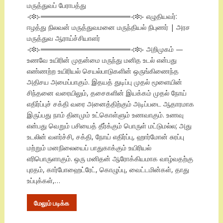
மருத்துவப் பேராபத்து
⊰❉⊱══════════════════⊰❉⊱ எழுதியவர்:
ஈழத்து நிலவன் மருத்துவமனை மருந்தியல் நிபுணர் | அரச
மருத்துவ ஆராய்ச்சியாளர்
⊰❉⊱══════════════════⊰❉⊱ அறிமுகம் —
உணவே உயிரின் முதன்மை மருந்து மனித உடல் என்பது
எண்ணற்ற உயிரியல் செயல்பாடுகளின் ஒருங்கிணைந்த
அதிசய அமைப்பாகும். இதயத் துடிப்பு முதல் மூளையின்
சிந்தனை வரையிலும், தசைகளின் இயக்கம் முதல் நோய்
எதிர்ப்புச் சக்தி வரை அனைத்திற்கும் அடிப்படை ஆதாரமாக
இருப்பது நாம் தினமும் உட்கொள்ளும் உணவாகும். உணவு
என்பது வெறும் பசியைத் தீர்க்கும் பொருள் மட்டுமல்ல; அது
உடலின் வளர்ச்சி, சக்தி, நோய் எதிர்ப்பு, ஹார்மோன் சுரப்பு
மற்றும் மனநிலையைப் பாதுகாக்கும் உயிரியல்
எரிபொருளாகும். ஒரு மனிதன் ஆரோக்கியமாக வாழ்வதற்கு
புரதம், கார்போஹைட்ரேட், கொழுப்பு, வைட்டமின்கள், தாது
உப்புக்கள்,…
மேலும் படிக்க