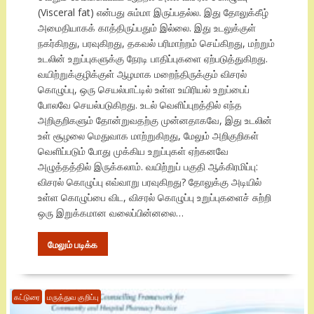
(Visceral fat) என்பது சும்மா இருப்பதல்ல. இது தோலுக்கீழ்
அமைதியாகக் காத்திருப்பதும் இல்லை. இது உடலுக்குள்
நகர்கிறது, பரவுகிறது, தகவல் பரிமாற்றம் செய்கிறது, மற்றும்
உடலின் உறுப்புகளுக்கு நேரடி பாதிப்புகளை ஏற்படுத்துகிறது.
வயிற்றுக்குழிக்குள் ஆழமாக மறைந்திருக்கும் விசரல்
கொழுப்பு, ஒரு செயல்பாட்டில் உள்ள உயிரியல் உறுப்பைப்
போலவே செயல்படுகிறது. உடல் வெளிப்புறத்தில் எந்த
அறிகுறிகளும் தோன்றுவதற்கு முன்னதாகவே, இது உடலின்
உள் சூழலை மெதுவாக மாற்றுகிறது, மேலும் அறிகுறிகள்
வெளிப்படும் போது முக்கிய உறுப்புகள் ஏற்கனவே
அழுத்தத்தில் இருக்கலாம். வயிற்றுப் பகுதி ஆக்கிரமிப்பு:
விசரல் கொழுப்பு எவ்வாறு பரவுகிறது? தோலுக்கு அடியில்
உள்ள கொழுப்பை விட, விசரல் கொழுப்பு உறுப்புகளைச் சுற்றி
ஒரு இறுக்கமான வலைப்பின்னலை…
மேலும் படிக்க
கட்டுரை
மருத்துவ குறிப்பு