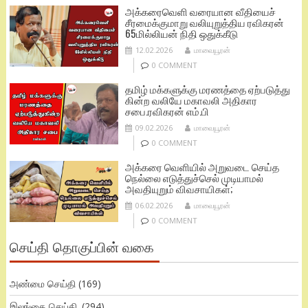
அக்கரைவெளி வரையான வீதியைச்
சீரமைக்குமாறு வலியுறுத்திய ரவிகரன்
65மில்லியன் நிதி ஒதுக்கீடு
12.02.2026
மாவையூரன்
0 COMMENT
தமிழ் மக்களுக்கு மரணத்தை ஏற்படுத்து
கின்ற வலியே மகாவலி அதிகார
சபை.ரவிகரன் எம்.பி
09.02.2026
மாவையூரன்
0 COMMENT
அக்கரை வெளியில் அறுவடை செய்த
நெல்லை எடுத்துச்செல் முடியாமல்
அவதியுறும் விவசாயிகள்;
06.02.2026
மாவையூரன்
0 COMMENT
செய்தி தொகுப்பின் வகை
அண்மை செய்தி
(169)
இலங்கை செய்தி.
(294)