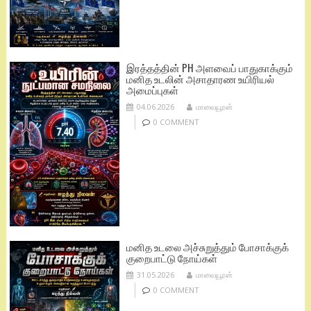
இரத்தத்தின் PH அளவைப் பாதுகாக்கும்
மனித உடலின் அசாதாரண உயிரியல்
அமைப்புகள்
04.06.2026
மாவையூரன்
0 COMMENT
மனித உடலை அச்சுறுத்தும் போசாக்குக்
குறைபாட்டு நோய்கள்
31.05.2026
மாவையூரன்
0 COMMENT