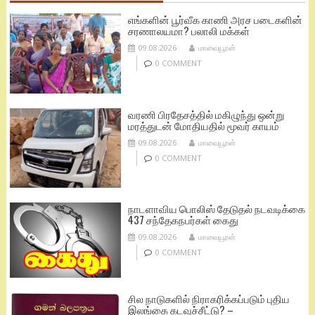
எங்களின் பூர்வீக காணி அரச படைகளின்
சரணாலயமா? பலாலி மக்கள்
09.08.2026
மாவையூரன்
0 COMMENT
வரணி பிரதேசத்தில் மகிழுந்து ஒன்று
மரத்துடன் மோதியதில் மூவர் காயம்
09.08.2026
மாவையூரன்
0 COMMENT
நாடளாவிய பொலிஸ் தேடுதல் நடவடிக்கை
437 சந்தேகநபர்கள் கைது
09.08.2026
மாவையூரன்
0 COMMENT
சில நாடுகளில் நிராகரிக்கப்படும் புதிய
இலங்கை கடவுச்சீட்டு? –