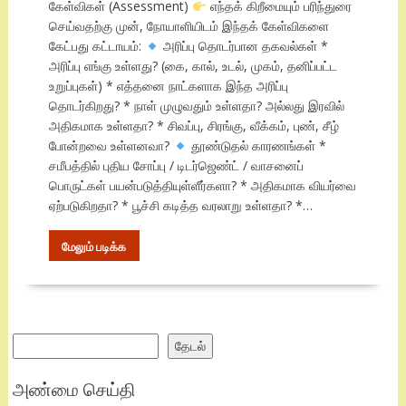
கேள்விகள் (Assessment)
எந்தக் கிறீமையும் பரிந்துரை
செய்வதற்கு முன், நோயாளியிடம் இந்தக் கேள்விகளை
கேட்பது கட்டாயம்:
அரிப்பு தொடர்பான தகவல்கள் *
அரிப்பு எங்கு உள்ளது? (கை, கால், உடல், முகம், தனிப்பட்ட
உறுப்புகள்) * எத்தனை நாட்களாக இந்த அரிப்பு
தொடர்கிறது? * நாள் முழுவதும் உள்ளதா? அல்லது இரவில்
அதிகமாக உள்ளதா? * சிவப்பு, சிரங்கு, வீக்கம், புண், சீழ்
போன்றவை உள்ளனவா?
தூண்டுதல் காரணங்கள் *
சமீபத்தில் புதிய சோப்பு / டிடர்ஜெண்ட் / வாசனைப்
பொருட்கள் பயன்படுத்தியுள்ளீர்களா? * அதிகமாக வியர்வை
ஏற்படுகிறதா? * பூச்சி கடித்த வரலாறு உள்ளதா? *…
மேலும் படிக்க
Search
தேடல்
அண்மை செய்தி