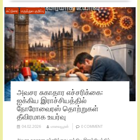
கட்டுரை
மருத்துவ குறிப்பு
அவசர சுகாதார எச்சரிக்கை:
ஐக்கிய இராச்சியத்தில்
நோரோவைரஸ் தொற்றுகள்
தீவிரமாக உயர்வு
04.02.2026
மாவையூரன்
0 COMMENT
அவசர சுகாதார எச்சரிக்கை: ஐக்கிய இராச்சியத்தில்