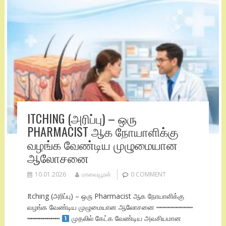
ITCHING (அரிப்பு) – ஒரு
PHARMACIST ஆக நோயாளிக்கு
வழங்க வேண்டிய முழுமையான
ஆலோசனை
10.01.2026
மாவையூரன்
0 COMMENT
Itching (அரிப்பு) – ஒரு Pharmacist ஆக நோயாளிக்கு
வழங்க வேண்டிய முழுமையான ஆலோசனை ┉┉┉┉┉┉┉┉┉
┅┅┅┅┅┅┅┅
முதலில் கேட்க வேண்டிய அவசியமான