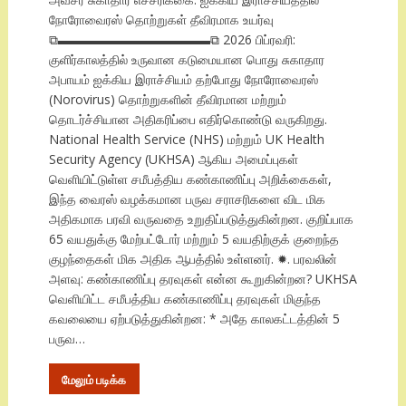
நோரோவைரஸ் தொற்றுகள் தீவிரமாக உயர்வு
⧉▬▬▬▬▬▬▬▬▬▬▬▬⧉ 2026 பிப்ரவரி:
குளிர்காலத்தில் உருவான கடுமையான பொது சுகாதார
அபாயம் ஐக்கிய இராச்சியம் தற்போது நோரோவைரஸ்
(Norovirus) தொற்றுகளின் தீவிரமான மற்றும்
தொடர்ச்சியான அதிகரிப்பை எதிர்கொண்டு வருகிறது.
National Health Service (NHS) மற்றும் UK Health
Security Agency (UKHSA) ஆகிய அமைப்புகள்
வெளியிட்டுள்ள சமீபத்திய கண்காணிப்பு அறிக்கைகள்,
இந்த வைரஸ் வழக்கமான பருவ சராசரிகளை விட மிக
அதிகமாக பரவி வருவதை உறுதிப்படுத்துகின்றன. குறிப்பாக
65 வயதுக்கு மேற்பட்டோர் மற்றும் 5 வயதிற்குக் குறைந்த
குழந்தைகள் மிக அதிக ஆபத்தில் உள்ளனர். ✹. பரவலின்
அளவு: கண்காணிப்பு தரவுகள் என்ன கூறுகின்றன? UKHSA
வெளியிட்ட சமீபத்திய கண்காணிப்பு தரவுகள் மிகுந்த
கவலையை ஏற்படுத்துகின்றன: * அதே காலகட்டத்தின் 5
பருவ…
மேலும் படிக்க