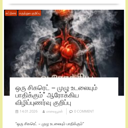
கட்டுரை
மருத்துவ குறிப்பு
ஒரு சிகரெட் – முழு உடலையும்
பாதிக்கும்” ஆரோக்கிய
விழிப்புணர்வு குறிப்பு
14.01.2026
மாவையூரன்
0 COMMENT
“ஒரு சிகரெட் – முழு உடலையும் பாதிக்கும்”