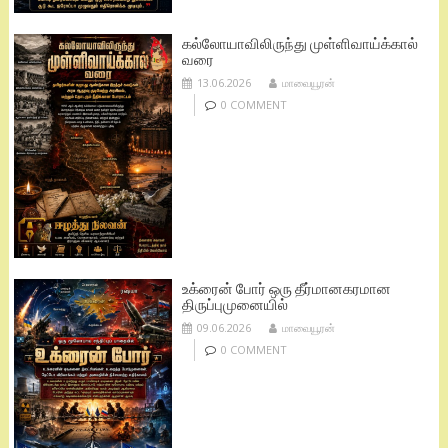
கல்லோயாவிலிருந்து முள்ளிவாய்க்கால்
வரை
13.06.2026
மாவையூரன்
0 COMMENT
உக்ரைன் போர் ஒரு தீர்மானகரமான
திருப்புமுனையில்
09.06.2026
மாவையூரன்
0 COMMENT