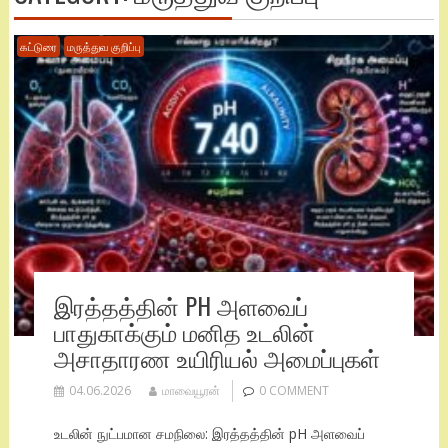
கட்டுரை
மருத்துவ குறிப்பு
இரத்தத்தின் PH அளவைப்
பாதுகாக்கும் மனித உடலின்
அசாதாரண உயிரியல் அமைப்புகள்
04.06.2026
மாவையூரன்
0 COMMENT
உடலின் நுட்பமான சமநிலை: இரத்தத்தின் pH அளவைப்