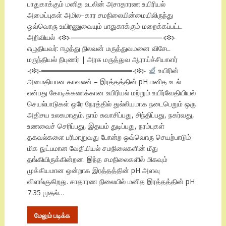
பாதுகாக்கும் மனித உடலின் அசாதாரண உயிரியல்
அமைப்புகள் அமில–கார சமநிலையின்மையிலிருந்து
ஒவ்வொரு உயிரணுவையும் பாதுகாக்கும் மறைக்கப்பட்ட
அறிவியல் ⊰❉⊱══════════════════⊰❉⊱
எழுதியவர்: ஈழத்து நிலவன் மருத்துவமனை விசேட
மருந்தியல் நிபுணர் | அரசு மருத்துவ ஆராய்ச்சியாளர்
⊰❉⊱══════════════════⊰❉⊱
உயிரின்
அமைதியான காவலன் – இரத்தத்தின் pH மனித உடல்
என்பது கோடிக்கணக்கான உயிரியல் மற்றும் உயிர்வேதியியல்
செயல்பாடுகள் ஒரே நேரத்தில் துல்லியமாக நடைபெறும் ஒரு
அதிசய உலகமாகும். நாம் சுவாசிப்பது, சிந்திப்பது, நகர்வது,
உணவைச் செரிப்பது, இதயம் துடிப்பது, நரம்புகள்
தகவல்களை பரிமாறுவது போன்ற ஒவ்வொரு செயற்பாடும்
மிக நுட்பமான வேதியியல் சமநிலைகளின் மீது
தங்கியிருக்கின்றன. இந்த சமநிலைகளில் மிகவும்
முக்கியமான ஒன்றாக இரத்தத்தின் pH அளவு
விளங்குகிறது. சாதாரண நிலையில் மனித இரத்தத்தின் pH
7.35 முதல்…
மேலும் படிக்க