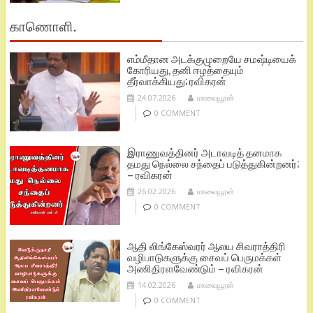
காணொளி.
எம்மீதான அடக்குமுறையே சமஷ்டியைக்
கோரியது, தனி ஈழத்தையும்
தீர்வாக்கியது; ரவிகரன்
24.07.2026
மாவையூரன்
0 COMMENT
இராணுவத்தினர் அடாவடித் தனமாக
தமது நெல்லை சந்தைப் படுத்துகின்றனர்;
– ரவிகரன்
26.02.2026
மாவையூரன்
0 COMMENT
ஆதி லிங்கேஸ்வரர் ஆலய சிவராத்திரி
வழிபாடுகளுக்கு சைவப் பெருமக்கள்
அணிதிரளவேண்டும் – ரவிகரன்
14.02.2026
மாவையூரன்
0 COMMENT