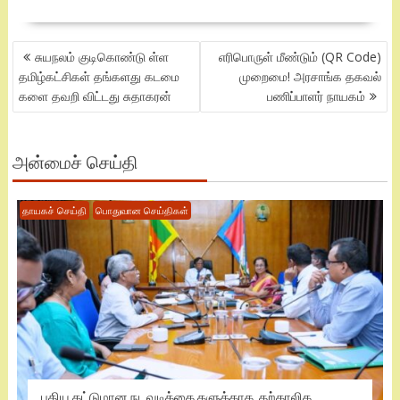
POST
சுயநலம் குடிகொண்டு ள்ள
எரிபொருள் மீண்டும் (QR Code)
NAVIGATION
தமிழ்கட்சிகள் தங்களது கடமை
முறைமை! அரசாங்க தகவல்
களை தவறி விட்டது சுதாகரன்
பணிப்பாளர் நாயகம்
அன்மைச் செய்தி
தாயகச் செய்தி
பொதுவான செய்திகள்
புதிய கட்டுமான நடவடிக்கை களுக்காக, தற்காலிக