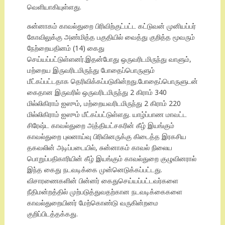
வெளியாகியுள்ளது.
சுன்னாகம் காவல்துறை பிரிவிற்குட்பட்ட கட்டுவன் முனியப்பர்
கோவிலுக்கு அண்மித்த பகுதியில் வைத்து குறித்த மூவரும்
நேற்றையதினம் (14) கைது
செய்யப்பட்டுள்ளனர்.இதன்போது ஒருவரிடமிருந்து வாளும்,
மற்றைய இருவரிடமிருந்து போதைப்பொருளும்
மீட்கப்பட்டதாக தெரிவிக்கப்படுகின்றது.போதைப்பொருளுடன்
கைதான இருவரில் ஒருவரிடமிருந்து 2 கிராம் 340
மில்லிகிராம் ஐஸும், மற்றையவரிடமிருந்து 2 கிராம் 220
மில்லிகிராம் ஐஸும் மீட்கப்பட்டுள்ளது. யாழ்ப்பாண மாவட்ட
சிரேஷ்ட காவல்துறை அத்தியட்சகரின் கீழ் இயங்கும்
காவல்துறை புலனாய்வு பிரிவினருக்கு கிடைத்த இரகசிய
தகவலின் அடிப்படையில், சுன்னாகம் காவல் நிலைய
பொறுப்பதிகாரியின் கீழ் இயங்கும் காவல்துறை குழுவினரால்
இந்த கைது நடவடிக்கை முன்னெடுக்கப்பட்டது.
விசாரணைகளின் பின்னர் கைதுசெய்யப்பட்டவர்களை
நீதிமன்றத்தில் முற்படுத்துவதற்கான நடவடிக்கைகளை
காவல்துறையினர் மேற்கொண்டு வருகின்றமை
குறிப்பிடத்தக்கது.