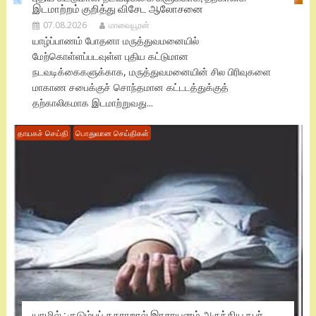
இடமாற்றம் குறித்து விசேட ஆலோசனை
07.08.2026
மாவையூரன்
யாழ்ப்பாணம் போதனா மருத்துவமனையில்
மேற்கொள்ளப்படவுள்ள புதிய கட்டுமான
நடவடிக்கைகளுக்காக, மருத்துவமனையின் சில பிரிவுகளை
மாகாண சபைக்குச் சொந்தமான கட்டடத்துக்குத்
தற்காலிகமாக இடமாற்றுவது...
தாயகச் செய்தி
பொதுவான செய்திகள்
யாழில் : குடும்பப் தகராறால் இரசாயனம் அருந்திய நபர்