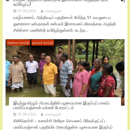
உயிரிழப்பு!
07.08.2026
மாவையூரன்
யாழ்ப்பாணம், அத்தியடிப் பகுதியைச் சேர்ந்த 51 வயதுடைய
துரைராசா புஸ்பநாதன் என்பவர் இரசாயனப் திரவத்தை அருந்தி
சிகிச்சை பலனின்றி உயிரிழந்துள்ளார். கடந்த...
அண்மை செய்தி
தாயகச் செய்தி
இடிந்து விழும் அபாயத்தில் பழமையான இரும்புப் பாலம்;
பரவிப்பாஞ்சான் மக்கள் போராட்டம்
07.08.2026
மாவையூரன்
கிளிநொச்சி – கரைச்சி பிரதேச செயலகப் பிரிவுக்குட்பட்ட
பரவிப்பாஞ்சான் பகுதியில் அமைந்துள்ள பழமையான இரும்புப்