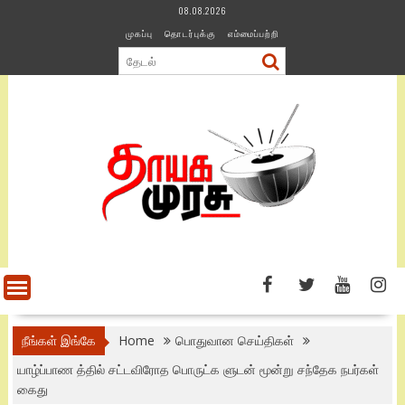
Skip
08.08.2026
to
முகப்பு
தொடர்புக்கு
எம்மைப்பற்றி
content
நீங்கள் இங்கே
Home
பொதுவான செய்திகள்
யாழ்ப்பாண த்தில் சட்டவிரோத பொருட்க ளுடன் மூன்று சந்தேக நபர்கள்
கைது