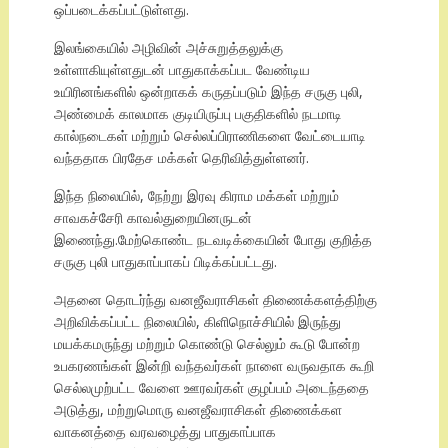
ஒப்படைக்கப்பட்டுள்ளது.
இலங்கையில் அழிவின் அச்சுறுத்தலுக்கு
உள்ளாகியுள்ளதுடன் பாதுகாக்கப்பட வேண்டிய
உயிரினங்களில் ஒன்றாகக் கருதப்படும் இந்த சருகு புலி,
அண்மைக் காலமாக குடியிருப்பு பகுதிகளில் நடமாடி
கால்நடைகள் மற்றும் செல்லப்பிராணிகளை வேட்டையாடி
வந்ததாக பிரதேச மக்கள் தெரிவித்துள்ளனர்.
இந்த நிலையில், நேற்று இரவு கிராம மக்கள் மற்றும்
சாவகச்சேரி காவல்துறையினருடன்
இணைந்து.மேற்கொண்ட நடவடிக்கையின் போது குறித்த
சருகு புலி பாதுகாப்பாகப் பிடிக்கப்பட்டது.
அதனை தொடர்ந்து வனஜீவராசிகள் திணைக்களத்திற்கு
அறிவிக்கப்பட்ட நிலையில், கிளிநொச்சியில் இருந்து
மயக்கமருந்து மற்றும் கொண்டு செல்லும் கூடு போன்ற
உபகரணங்கள் இன்றி வந்தவர்கள் நாளை வருவதாக கூறி
செல்லமுற்பட்ட வேளை ஊரவர்கள் குழப்பம் அடைந்ததை
அடுத்து, மற்றுமொரு வனஜீவராசிகள் திணைக்கள
வாகனத்தை வரவழைத்து பாதுகாப்பாக