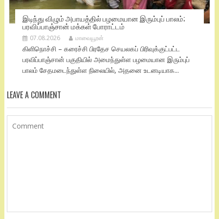
இடிந்து விழும் அபாயத்தில் பழமையான இரும்புப் பாலம்;
பரவிப்பாஞ்சான் மக்கள் போராட்டம்
07.08.2026
மாவையூரன்
கிளிநொச்சி – கரைச்சி பிரதேச செயலகப் பிரிவுக்குட்பட்ட
பரவிப்பாஞ்சான் பகுதியில் அமைந்துள்ள பழமையான இரும்புப்
பாலம் சேதமடைந்துள்ள நிலையில், அதனை உடனடியாக...
LEAVE A COMMENT