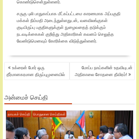
கொண்டுசென்றுள்ளனர்.
சருகு புலி பாதுகாப்பாக மீட்கப்பட்டமை காரணமாக அப்பகுதி
மக்கள் நிம்மதி அடைந்துள்ளதுடன், வனவிலங்குகள்
குடியிருப்பு பகுதிகளுக்குள் நுழைவதைத் தடுக்கும்
நடவடிக்கைகள் குறித்து அதிகாரிகள் கவனம் செலுத்த
வேண்டுமெனவும் கோரிக்கை விடுத்துள்ளனர்.
POST
உக்ரைன் போர் ஒரு
மோப்ப நாய்களின் உதவியுடன்
NAVIGATION
தீர்மானகரமான திருப்புமுனையில்
அதிகாலை சோதனை தீவிரம்!
அன்மைச் செய்தி
தாயகச் செய்தி
பொதுவான செய்திகள்