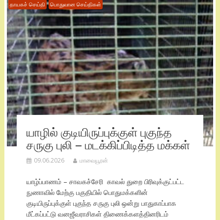
தாயகச் செய்தி
பொதுவான செய்திகள்
யாழில் குடியிருப்புக்குள் புகுந்த
சருகு புலி – மடக்கிப்பிடித்த மக்கள்
09.06.2026
மாவையூரன்
யாழ்ப்பாணம் – சாவகச்சேரி காவல் துறை பிரிவுக்குட்பட்ட
நுணாவில் மேற்கு பகுதியில் பொதுமக்களின்
குடியிருப்புக்குள் புகுந்த சருகு புலி ஒன்று பாதுகாப்பாக
மீட்கப்பட்டு வனஜீவராசிகள் திணைக்களத்தினரிடம்