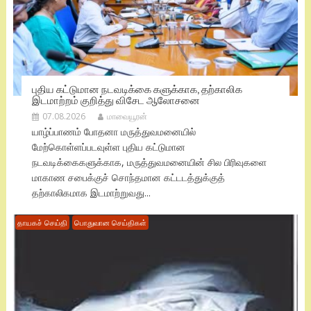
புதிய கட்டுமான நடவடிக்கை களுக்காக, தற்காலிக
இடமாற்றம் குறித்து விசேட ஆலோசனை
07.08.2026
மாவையூரன்
யாழ்ப்பாணம் போதனா மருத்துவமனையில்
மேற்கொள்ளப்படவுள்ள புதிய கட்டுமான
நடவடிக்கைகளுக்காக, மருத்துவமனையின் சில பிரிவுகளை
மாகாண சபைக்குச் சொந்தமான கட்டடத்துக்குத்
தற்காலிகமாக இடமாற்றுவது...
தாயகச் செய்தி
பொதுவான செய்திகள்