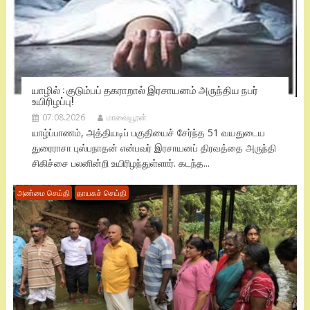
யாழில் : குடும்பப் தகராறால் இரசாயனம் அருந்திய நபர்
உயிரிழப்பு!
07.08.2026
மாவையூரன்
யாழ்ப்பாணம், அத்தியடிப் பகுதியைச் சேர்ந்த 51 வயதுடைய
துரைராசா புஸ்பநாதன் என்பவர் இரசாயனப் திரவத்தை அருந்தி
சிகிச்சை பலனின்றி உயிரிழந்துள்ளார். கடந்த...
அண்மை செய்தி
தாயகச் செய்தி