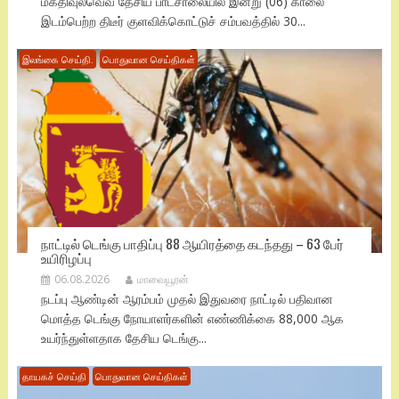
மகதிவுல்வெவ தேசிய பாடசாலையில் இன்று (06) காலை
இடம்பெற்ற திடீர் குளவிக்கொட்டுச் சம்பவத்தில் 30...
இலங்கை செய்தி.
பொதுவான செய்திகள்
நாட்டில் டெங்கு பாதிப்பு 88 ஆயிரத்தை கடந்தது – 63 பேர்
உயிரிழப்பு
06.08.2026
மாவையூரன்
நடப்பு ஆண்டின் ஆரம்பம் முதல் இதுவரை நாட்டில் பதிவான
மொத்த டெங்கு நோயாளர்களின் எண்ணிக்கை 88,000 ஆக
உயர்ந்துள்ளதாக தேசிய டெங்கு...
தாயகச் செய்தி
பொதுவான செய்திகள்