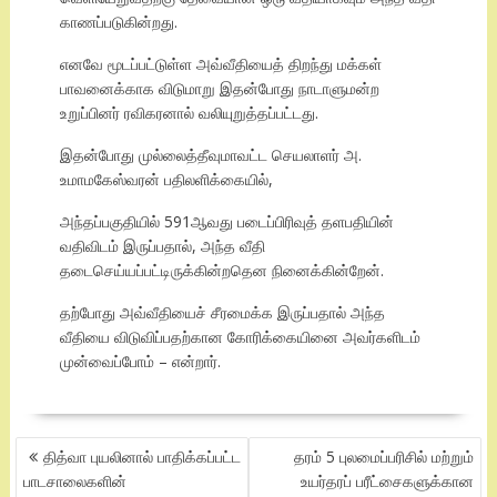
காணப்படுகின்றது.
எனவே மூடப்பட்டுள்ள அவ்வீதியைத் திறந்து மக்கள்
பாவனைக்காக விடுமாறு இதன்போது நாடாளுமன்ற
உறுப்பினர் ரவிகரனால் வலியுறுத்தப்பட்டது.
இதன்போது முல்லைத்தீவுமாவட்ட செயலாளர் அ.
உமாமகேஸ்வரன் பதிலளிக்கையில்,
அந்தப்பகுதியில் 591ஆவது படைப்பிரிவுத் தளபதியின்
வதிவிடம் இருப்பதால், அந்த வீதி
தடைசெய்யப்பட்டிருக்கின்றதென நினைக்கின்றேன்.
தற்போது அவ்வீதியைச் சீரமைக்க இருப்பதால் அந்த
வீதியை விடுவிப்பதற்கான கோரிக்கையினை அவர்களிடம்
முன்வைப்போம் – என்றார்.
POST
தித்வா புயலினால் பாதிக்கப்பட்ட
தரம் 5 புலமைப்பரிசில் மற்றும்
NAVIGATION
பாடசாலைகளின்
உயர்தரப் பரீட்சைகளுக்கான