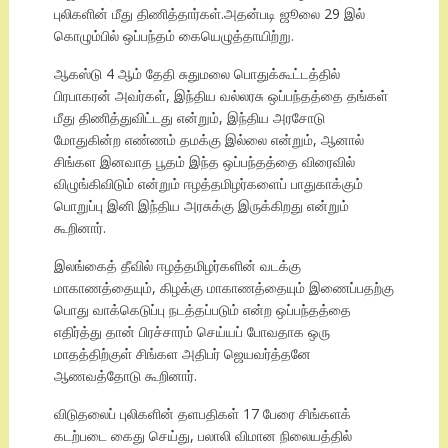
புலிகளின் மீது திணித்தார்கள்.அதன்படி ஜூலை 29 இல்
கொழும்பில் ஒப்பந்தம் கையெழுத்தாயிற்று.
ஆகஸ்டு 4 ஆம் தேதி சுதுமலை பொதுக்கூட்டத்தில்
பிரபாகரன் அவர்கள், இந்திய வல்லரசு ஒப்பந்தத்தை தங்கள்
மீது திணித்துவிட்டது என்றும், இந்திய அரசோடு
மோதுகின்ற எண்ணம் தமக்கு இல்லை என்றும், ஆனால்
சிங்கள இனவாத பூதம் இந்த ஒப்பந்தத்தை விரைவில்
விழுங்கிவிடும் என்றும் ஈழத்தமிழர்களைப் பாதுகாக்கும்
பொறுப்பு இனி இந்திய அரசுக்கு இருக்கிறது என்றும்
கூறினார்.
இலங்கைத் தீவில் ஈழத்தமிழர்களின் வடக்கு
மாகாணத்தையும், கிழக்கு மாகாணத்தையும் இணைப்பதற்கு
பொது வாக்கெடுப்பு நடத்தப்படும் என்ற ஒப்பந்தத்தை
எதிர்த்து தான் பிரச்சாரம் செய்யப் போவதாக ஒரு
மாதத்திற்குள் சிங்கள அதிபர் ஜெயவர்த்தனே
ஆணவத்தோடு கூறினார்.
விடுதலைப் புலிகளின் தளபதிகள் 17 பேரை சிங்களக்
கடற்படை கைது செய்து, பலாலி விமான நிலையத்தில்