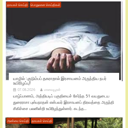
தாயகச் செய்தி
பொதுவான செய்திகள்
யாழில் : குடும்பப் தகராறால் இரசாயனம் அருந்திய நபர்
உயிரிழப்பு!
07.08.2026
மாவையூரன்
யாழ்ப்பாணம், அத்தியடிப் பகுதியைச் சேர்ந்த 51 வயதுடைய
துரைராசா புஸ்பநாதன் என்பவர் இரசாயனப் திரவத்தை அருந்தி
சிகிச்சை பலனின்றி உயிரிழந்துள்ளார். கடந்த...
அண்மை செய்தி
தாயகச் செய்தி