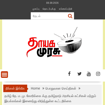
Skip
08.08.2026
to
முகப்பு
தொடர்புக்கு
எம்மைப்பற்றி
content
நீங்கள் இங்கே
Home
பொதுவான செய்திகள்
தமிழ் தே. ம. மு. கோரிக்கை க்கு தமிழ்நாடு அரசியல் கட்சிகள் மற்றும்
இயக்கங்கள் இணைந்து விடுத்துள்ள கூட்டறிக்கை