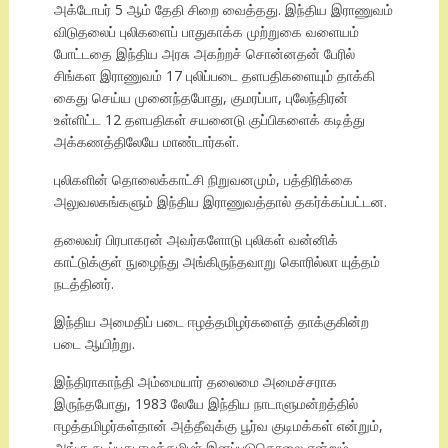
அக்டோபர் 5 ஆம் தேதி சிறை வைத்தது. இந்திய இராணுவம்
விடுதலைப் புலிகளைப் பாதுகாக்க முற்றுகை வளையம்
போட்டதை இந்திய அரசு அகற்றச் சொன்னதன் பேரில்
சிங்கள இராணுவம் 17 புலிப்படை தளபதிகளையும் தாக்கி
கைது செய்ய முனைந்தபோது, குமரப்பா, புலேந்திரன்
உள்ளிட்ட 12 தளபதிகள் சயனைடு குப்பிகளைக் கடித்து
அக்கணத்திலேயே மாண்டார்கள்.
புலிகளின் தொலைக்காட்சி நிறுவனமும், பத்திரிக்கை
அலுவலகங்களும் இந்திய இராணுவத்தால் தகர்க்கப்பட்டன.
தலைவர் பிரபாகரன் அவர்களோடு புலிகள் வன்னிக்
காட்டுக்குள் நுழைந்து அங்கிருந்தவாறு கொரில்லா யுத்தம்
நடத்தினர்.
இந்திய அமைதிப் படை ஈழத்தமிழர்களைத் தாக்குகின்ற
படை ஆயிற்று.
இந்திராகாந்தி அம்மையார் தலைமை அமைச்சராக
இருந்தபோது, 1983 லேயே இந்திய நாடாளுமன்றத்தில்
ஈழத்தமிழர்கள்தான் அத்தீவுக்கு பூர்வ குடிமக்கள் என்றும்,
அங்கு நடப்பது ஈழத்தமிழர் இனப்படுகொலை என்றும்