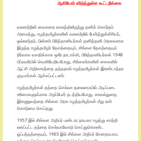
ஆகியோர் விடுத்துள்ள கூட்டறிக்கை
வரலாற்றின் வைகறை காலத்திலிருந்து தனிக் கொற்றம்
அமைத்து, ஈழத்தமிழர்களின் வரலாற்றில் போர்த்துக்கீசியர்,
ஒல்லாந்தர், பின்னர் பிரித்தானியர்கள் தனித்தனி அரசுகளாக
இருந்த ஈழத்தமிழர் தேசத்தையும், சிங்கள தேசத்தையும்
நிர்வாக வசதிக்காக ஒரே நாடாக்கி, பிரித்தானியர்கள் 1948
பிப்ரவரியில் வெளியேறியபோது, சிங்களர்களின் கைகளில்
ஆட்சி அதிகாரத்தை தந்ததால் ஈழத்தமிழர்கள் இரண்டாந்தர
குடிமக்கள் ஆக்கப்பட்டனர்.
ஈழத்தமிழர்கள் தந்தை செல்வா தலைமையில் அடிப்படை
உரிமைகளுக்காக அறப்போர் நடத்தியபோது, காவல்துறை,
இராணுவத்தை சிங்கள அரசு ஈழத்தமிழர்கள் மீது ஏவி
கொடுமை செய்தது.
1957 இல் சிங்கள அதிபர் பண்டார நாயகா ஈழத்து காந்தி
எனப்பட்ட தந்தை செல்வாவோடு செய்துகொண்ட
ஒப்பந்தத்தையும், 1965 இல் சிங்கள அதிபர் சேனநாயகா,
தந்தை செல்வா அவர்களோடு செய்துகொண்ட