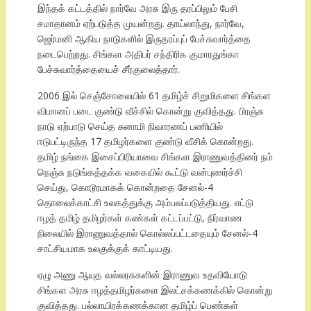
இந்தக் கட்டத்தில் நார்வே அரசு இரு தரப்பிலும் பேசி
சமாதானம் ஏற்படுத்த முயன்றது. தாய்லாந்து, நார்வே,
ஜெர்மனி ஆகிய நாடுகளில் இருதரப்புப் பேச்சுவார்த்தை
நடைபெற்றது. சிங்கள அதிபர் சந்திரிக குமாரதுங்கா
பேச்சுவார்த்தையைச் சீர்குலைத்தார்.
2006 இல் செஞ்சோலையில் 61 தமிழ்ச் சிறுமிகளை சிங்கள
விமானப் படை குண்டு வீச்சில் கொன்று குவித்தது. பிரஞ்சு
நாடு ஏற்பாடு செய்த சுனாமி நிவாரணப் பணியில்
ஈடுபட்டிருந்த 17 தமிழர்களை குண்டு வீசிக் கொன்றது.
தமிழ் நங்கை இசைப்பிரியாவை சிங்கள இராணுவத்தினர் நம்
நெஞ்சு நடுங்கத்தக்க வகையில் கூட்டு வன்புணர்ச்சி
செய்து, கொடூரமாகக் கொன்றதை சேனல்-4
தொலைக்காட்சி உலகத்துக்கு அம்பலப்படுத்தியது. எட்டு
ஈழத் தமிழ் தமிழர்கள் கண்கள் கட்டப்பட்டு, நிர்வாண
நிலையில் இராணுவத்தால் கொல்லப்பட்டதையும் சேனல்-4
சாட்சியமாக உலகுக்குக் காட்டியது.
ஏழு அணு ஆயுத வல்லரசுகளின் இராணுவ உதவியோடு
சிங்கள அரசு ஈழத்தமிழர்களை இலட்சக்கணக்கில் கொன்று
குவித்தது. பல்லாயிரக்கணக்கான தமிழ்ப் பெண்கள்