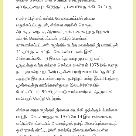
ஒப்பந்தத்தையும் கிழித்துக் குப்பையில் தூக்கிப் போட்டது.
ஈழத்தமிழர்கள் கல்வி, வேலைவாய்ப்பில் உரிமை
மறுக்கப்பட்டதுடன், சிங்கள அரசின் கொடிய
அடக்குமுறைக்கு ஆளானார்கள். எண்ணற்ற தமிழர்கள்
சுட்டுக் கொல்லப்பட்டனர். தமிழ்ப் பெண்கள்
நாசமாக்கப்பட்டனர். ஈழத்தில் நடந்த உலகத்தமிழர் மாநாட்டில்
11 தமிழர்கள் சுட்டுக் கொல்லப்பட்டனர். இனி
சிங்களவர்களோடு இணைந்து வாழ முடியாது என்ற
முடிவுக்கு வந்த தந்தை செல்வா அவர்கள் 1975 இல் தனது
நாடாளுமன்ற உறுப்பினர் பதவியை ராஜினாமா செய்துவிட்டு
சுதந்திர இறையாண்மையுள்ள தமிழீழம் என்ற இலட்சியத்தை
முன்வைத்து காங்கேசன்துறை இடைத்தேர்தலில்
போட்டியிட்டார். 90 விழுக்காடு வாக்காளர்கள் ஆதரவுடன்
மாபெரும் வெற்றி பெற்றார்.
சிங்கள அரசு ஈழத்தமிழர்களை அடக்கி ஒடுக்கும் போக்கை
மாற்றிக் கொள்ளாததால், 1976 மே 14 இல் பண்ணாகம்,
வட்டுக்கோட்டையில் அனைத்துத் தமிழ் அமைப்புக்களையும்
ஒன்றாகத் திரட்டி, இனி சுதந்திர இறையாண்மையுள்ள