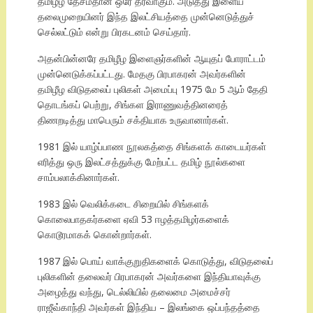
தமிழீழ தேசம்தான் ஒரே தீர்வாகும். அடுத்து இளைய
தலைமுறையினர் இந்த இலட்சியத்தை முன்னெடுத்துச்
செல்லட்டும் என்று பிரகடனம் செய்தார்.
அதன்பின்னரே தமிழீழ இளைஞர்களின் ஆயுதப் போராட்டம்
முன்னெடுக்கப்பட்டது. மேதகு பிரபாகரன் அவர்களின்
தமிழீழ விடுதலைப் புலிகள் அமைப்பு 1975 மே 5 ஆம் தேதி
தொடங்கப் பெற்று, சிங்கள இராணுவத்தினரைத்
திணறடித்து மாபெரும் சக்தியாக உருவானார்கள்.
1981 இல் யாழ்ப்பாண நூலகத்தை சிங்களக் காடையர்கள்
எரித்து ஒரு இலட்சத்துக்கு மேற்பட்ட தமிழ் நூல்களை
சாம்பலாக்கினார்கள்.
1983 இல் வெலிக்கடை சிறையில் சிங்களக்
கொலைபாதகர்களை ஏவி 53 ஈழத்தமிழர்களைக்
கொடூரமாகக் கொன்றார்கள்.
1987 இல் பொய் வாக்குறுதிகளைக் கொடுத்து, விடுதலைப்
புலிகளின் தலைவர் பிரபாகரன் அவர்களை இந்தியாவுக்கு
அழைத்து வந்து, டெல்லியில் தலைமை அமைச்சர்
ராஜீவ்காந்தி அவர்கள் இந்திய – இலங்கை ஒப்பந்தத்தை