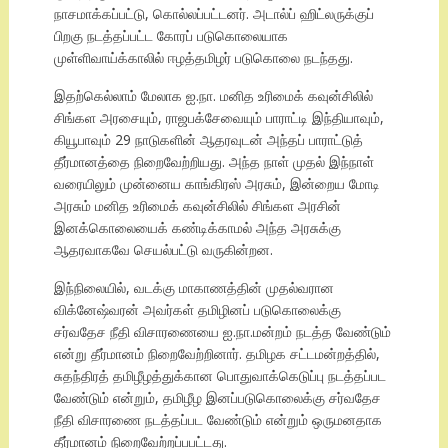
நாசமாக்கப்பட்டு, கொல்லப்பட்டனர். அடால்ப் ஹிட்லருக்குப்
பிறகு நடத்தப்பட்ட கோரப் படுகொலையாக
முள்ளிவாய்க்காலில் ஈழத்தமிழர் படுகொலை நடந்தது.
இதற்கெல்லாம் மேலாக ஐ.நா. மனித உரிமைக் கவுன்சிலில்
சிங்கள அரசையும், ராஜபக்சேவையும் பாராட்டி இந்தியாவும்,
கியூபாவும் 29 நாடுகளின் ஆதரவுடன் அந்தப் பாராட்டுத்
தீர்மானத்தை நிறைவேற்றியது. அந்த நாள் முதல் இந்நாள்
வரையிலும் முன்னைய காங்கிரஸ் அரசும், இன்றைய மோடி
அரசும் மனித உரிமைக் கவுன்சிலில் சிங்கள அரசின்
இனக்கொலையைக் கண்டிக்காமல் அந்த அரசுக்கு
ஆதரவாகவே செயல்பட்டு வருகின்றன.
இந்நிலையில், வடக்கு மாகாணத்தின் முதல்வரான
விக்னேஷ்வரன் அவர்கள் தமிழினப் படுகொலைக்கு
சர்வதேச நீதி விசாரணையை ஐ.நா.மன்றம் நடத்த வேண்டும்
என்று தீர்மானம் நிறைவேற்றினார். தமிழக சட்டமன்றத்தில்,
சுதந்திரத் தமிழீழத்துக்கான பொதுவாக்கெடுப்பு நடத்தப்பட
வேண்டும் என்றும், தமிழீழ இனப்படுகொலைக்கு சர்வதேச
நீதி விசாரணை நடத்தப்பட வேண்டும் என்றும் ஒருமனதாக
தீர்மானம் நிறைவேற்றப்பபட்டது.