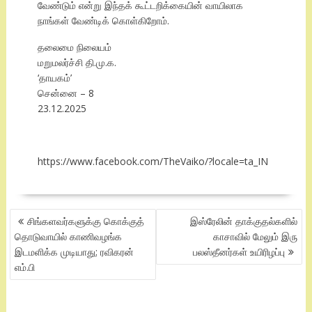
வேண்டும் என்று இந்தக் கூட்டறிக்கையின் வாயிலாக
நாங்கள் வேண்டிக் கொள்கிறோம்.
தலைமை நிலையம்
மறுமலர்ச்சி தி.மு.க.
‘தாயகம்’
சென்னை – 8
23.12.2025
https://www.facebook.com/TheVaiko/?locale=ta_IN
POST
சிங்களவர்களுக்கு கொக்குத்
இஸ்ரேலின் தாக்குதல்களில்
NAVIGATION
தொடுவாயில் காணிவழங்க
காசாவில் மேலும் இரு
இடமளிக்க முடியாது; ரவிகரன்
பலஸ்தீனர்கள் உயிரிழப்பு
எம்.பி