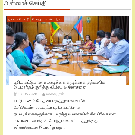
அன்மைச் செய்தி
தாயகச் செய்தி
பொதுவான செய்திகள்
புதிய கட்டுமான நடவடிக்கை களுக்காக, தற்காலிக
இடமாற்றம் குறித்து விசேட ஆலோசனை
07.08.2026
மாவையூரன்
யாழ்ப்பாணம் போதனா மருத்துவமனையில்
மேற்கொள்ளப்படவுள்ள புதிய கட்டுமான
நடவடிக்கைகளுக்காக, மருத்துவமனையின் சில பிரிவுகளை
மாகாண சபைக்குச் சொந்தமான கட்டடத்துக்குத்
தற்காலிகமாக இடமாற்றுவது...