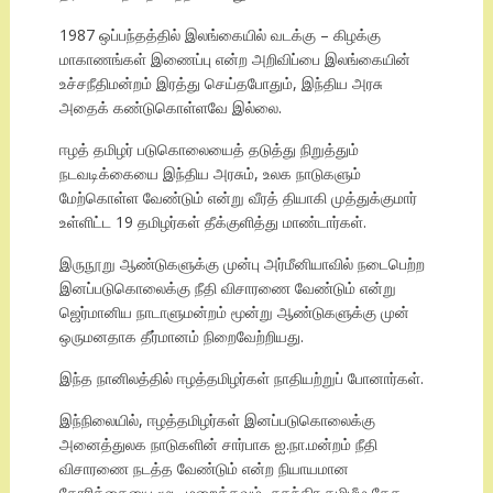
1987 ஒப்பந்தத்தில் இலங்கையில் வடக்கு – கிழக்கு
மாகாணங்கள் இணைப்பு என்ற அறிவிப்பை இலங்கையின்
உச்சநீதிமன்றம் இரத்து செய்தபோதும், இந்திய அரசு
அதைக் கண்டுகொள்ளவே இல்லை.
ஈழத் தமிழர் படுகொலையைத் தடுத்து நிறுத்தும்
நடவடிக்கையை இந்திய அரசும், உலக நாடுகளும்
மேற்கொள்ள வேண்டும் என்று வீரத் தியாகி முத்துக்குமார்
உள்ளிட்ட 19 தமிழர்கள் தீக்குளித்து மாண்டார்கள்.
இருநூறு ஆண்டுகளுக்கு முன்பு அர்மீனியாவில் நடைபெற்ற
இனப்படுகொலைக்கு நீதி விசாரணை வேண்டும் என்று
ஜெர்மானிய நாடாளுமன்றம் மூன்று ஆண்டுகளுக்கு முன்
ஒருமனதாக தீர்மானம் நிறைவேற்றியது.
இந்த நானிலத்தில் ஈழத்தமிழர்கள் நாதியற்றுப் போனார்கள்.
இந்நிலையில், ஈழத்தமிழர்கள் இனப்படுகொலைக்கு
அனைத்துலக நாடுகளின் சார்பாக ஐ.நா.மன்றம் நீதி
விசாரணை நடத்த வேண்டும் என்ற நியாயமான
கோரிக்கையை மூடி மறைக்கவும், சுதந்திர தமிழீழ தேச