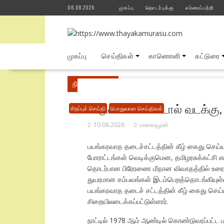
Skip
06.08.2026
முகப்பு
தொடர்புக்கு
எம்மைப்பற்றி
to
content
முகப்பு
செய்திகள்
காணொளி
கட்டுரை
நீங்கள் இங்கே
Home
பொதுவான செய்திகள்
விடுவிக்கா விட்டால் வடக்கு,
சிறப்புச் செய்தி
பொதுவான செய்திகள்
10.06.2026
மாவையூரன்
பயங்கரவாத தடைச்சட்டத்தின் கீழ் கைது செய்யப
போராட்டங்கள் வெடிக்குமென, தமிழரசுக்கட்சி எம்
தொடர்பான பிரேரணை மீதான விவாதத்தில் உரையா
துயரமான சம்பவங்கள் இடம்பெறத்தொடங்கியுள்ள
பயங்கரவாத தடைச் சட்டத்தின் கீழ் கைது செய்
சிறையிலடைக்கப்பட்டுள்ளார்.
நாட்டில் 1978 ஆம் ஆண்டில் கொண்டுவரப்பட்ட