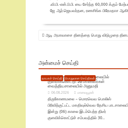
.வி.பி.-என்.பி.பி. யை சேர்ந்த 60,000 க்கும
ஜே .ஆர்.ஜெயவர்தன, ரணசிங்க பிரேமதாச ஆகியோ
POST
ஆடி அமாவாசை தினத்தை பொது விடுமுறை தினமாக
NAVIGATION
அன்மைச் செய்தி
திருகோணமலையில் பாடசாலையில்
தாயகச் செய்தி
பொதுவான செய்திகள்
குளவிக்கொட்டு: 30 மாணவர்கள்
வைத்தியசாலையில் அனுமதி
06.08.2026
மாவையூரன்
திருகோணமலை – மொரவெவ பொலிஸ்
பிரிவிற்குட்பட்ட மகதிவுல்வெவ தேசிய பாடசாலையி
இன்று (06) காலை இடம்பெற்ற திடீர்
குளவிக்கொட்டுச் சம்பவத்தில் 30...