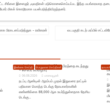
் மேற்பட்ட சிங்கள இளைஞர் ,யுவதிகள் படுகொலைசெய்யப்பட இந்த பயங்கரவாத தட
ர் மிகக் கொடூரமாக பயன்படுத்தியிருந்தனர்.
 பிரகடனப்படுத்துக – ரவிகரன்
வடபகுதி கடற் பரப்பில் சட்டவ
நாட்டில் டெங்கு பாதிப்பு 88 ஆயிரத்தை கடந்தது
நெ
இலங்கை செய்தி.
பொதுவான செய்திகள்
தாயகச்
– 63 பேர் உயிரிழப்பு
ம
க
06.08.2026
மாவையூரன்
நடப்பு ஆண்டின் ஆரம்பம் முதல் இதுவரை நாட்டில்
இல
பதிவான மொத்த டெங்கு நோயாளர்களின்
ல்
இ
எண்ணிக்கை 88,000 ஆக உயர்ந்துள்ளதாக தேசிய
ம
டெங்கு...
கட