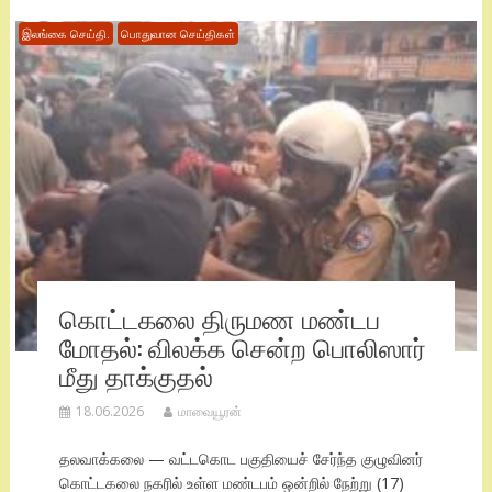
இலங்கை செய்தி.
பொதுவான செய்திகள்
கொட்டகலை திருமண மண்டப
மோதல்: விலக்க சென்ற பொலிஸார்
மீது தாக்குதல்
18.06.2026
மாவையூரன்
தலவாக்கலை — வட்டகொட பகுதியைச் சேர்ந்த குழுவினர்
கொட்டகலை நகரில் உள்ள மண்டபம் ஒன்றில் நேற்று (17)