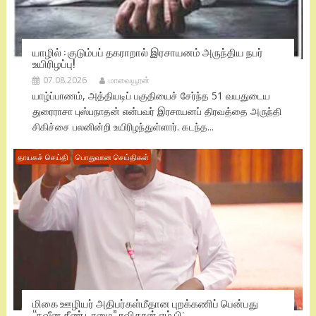
யாழில் : குடும்பப் தகராறால் இரசாயனம் அருந்திய நபர்
உயிரிழப்பு!
07.08.2026
மாவையூரன்
யாழ்ப்பாணம், அத்தியடிப் பகுதியைச் சேர்ந்த 51 வயதுடைய
துரைராசா புஸ்பநாதன் என்பவர் இரசாயனப் திரவத்தை அருந்தி
சிகிச்சை பலனின்றி உயிரிழந்துள்ளார். கடந்த...
தாயகச் செய்தி
பொதுவான செய்திகள்
மிகை ஊழியர் அதிபர்கள்மீதான புறக்கணிப் பென்பது
“நவீன தீண் டாமை” ரவிகரன் எம்.பி;