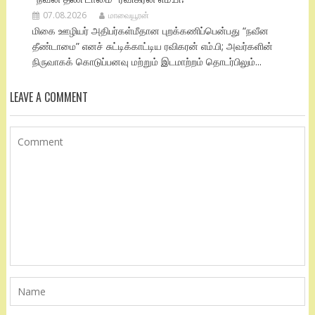
07.08.2026
மாவையூரன்
மிகை ஊழியர் அதிபர்கள்மீதான புறக்கணிப்பென்பது “நவீன
தீண்டாமை” எனச் சுட்டிக்காட்டிய ரவிகரன் எம்.பி; அவர்களின்
நிருவாகக் கொடுப்பனவு மற்றும் இடமாற்றம் தொடர்பிலும்...
LEAVE A COMMENT