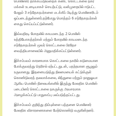
பொலிஸார் தாக்கப்படுவதைக் கண்ட கொட்டகலை நகர
மக்கள் உடனடியாகச் செயற்பட்டு, வன்முறையில் ஈடுபட்ட
மேலும் 3 சந்தேகநபர்களை மடக்கிப் பிடித்து பொலிஸாரிடம்
ஒப்படைத்துள்ளனர்.தற்போது மொத்தம் 6 சந்தேகநபர்கள்
கைது செய்யப்பட்டுள்ளனர்.
இவ்வதிரடி மோதலில் காயமடைந்த 2 பொலிஸ்
உத்தியோகத்தர்கள் மற்றும் மோதலில் காயமடைந்த
சந்தேகநபர்கள் மூவர் கொட்டகலை பிரதேச
வைத்தியசாலையில் அனுமதிக்கப்பட்டுள்ளனர்.
இச்சம்பவம் காரணமாக கொட்டகலை நகரில் கடுமையான
போக்குவரத்து நெரிசல் ஏற்பட்டதுடன், பதற்றமான சூழலும்
உருவானது. இதனையடுத்து நிலமையைக் கட்டுக்குள்
கொண்டுவரத் தலவாக்கலை, லிந்துலை மற்றும் நானுஓயா
ஆகிய பொலிஸ் நிலையங்களில் இருந்து மேலதிக பொலிஸ்
படையினர் கொட்டகலை நகருக்கு அவசரமாக
அழைக்கப்பட்டு பாதுகாப்பு பலப்படுத்தப்பட்டது.
இச்சம்பவம் குறித்து திம்புள்ளை-பத்தனை பொலிஸார்
மேலதிக விசாரணைகளை மேற்கொண்டு வருகின்றனர்.