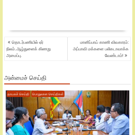
POST
தொடர்பணியில் ஏர்
மானிப்பாய் காணி விவகாரம்:
NAVIGATION
நிலம்..ஆழ்துளைக் கிணறு
அப்பாவி மக்களை பலிகடாவாக்க
அமைப்பு.
வேண்டாம்!
அன்மைச் செய்தி
தாயகச் செய்தி
பொதுவான செய்திகள்