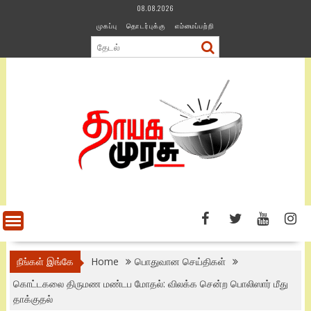
Skip
08.08.2026
to
முகப்பு
தொடர்புக்கு
எம்மைப்பற்றி
content
நீங்கள் இங்கே
Home
பொதுவான செய்திகள்
கொட்டகலை திருமண மண்டப மோதல்: விலக்க சென்ற பொலிஸார் மீது
தாக்குதல்