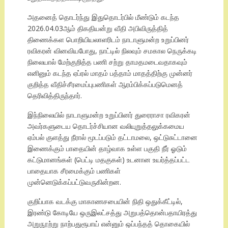
அதனைத் தொடர்ந்து இதுதொடர்பில் மீண்டும் கடந்த
2026.04.03ஆம் திகதியன்று வீதி அபிவிருத்தித்
திணைக்கள பொறியியலாளரிடம் நாடாளுமன்ற உறுப்பினர்
ரவிகரன் வினவியபோது, நாட்டில் நிலவும் சமகால நெருக்கடி
நிலையால் மேற்குறித்த பணி சற்று தாமதமடைவதாகவும்
எனினும் கடந்த ஏப்ரல் மாதம் பத்தாம் மாதத்திற்கு முன்னர்
குறித்த வீதிச்சீரமைப்புபணிகள் ஆரம்பிக்கப்படுமெனத்
தெரிவித்திருந்தார்.
இந்நிலையில் நாடாளுமன்ற உறுப்பினர் துரைராசா ரவிகரன்
அவர்களுடைய தொடர்ச்சியான வலியுறுத்தலுக்கமைய
ஏம்பல் குளத்து நீரால் மூடப்படும் தட்டாமலை, ஒட்டுசுட்டானை
இணைக்கும் பாதையின் தாழ்வாக உள்ள பகுதி நீர் ஓடும்
கட்டுமானங்கள் (பெட்டி மதகுகள்) உடனான உயர்த்தப்பட்ட
பாதையாக சீரமைக்கும் பணிகள்
முன்னெடுக்கப்பட்டுவருகின்றன.
குறிப்பாக வடக்கு மாகாணசபையின் நிதி ஒதுக்கீட்டில்,
இரண்டு கோடியே ஒருஇலட்சத்து அறுபத்தொன்பதாயிரத்து
அறுநூற்று நாற்பதுரூபாய் என்னும் ஒப்பந்தத் தொகையில்