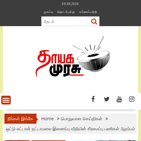
Skip
09.08.2026
to
முகப்பு
தொடர்புக்கு
எம்மைப்பற்றி
content
நீங்கள் இங்கே
Home
பொதுவான செய்திகள்
ஒட்டு சுட்டான் தட்டாமலை இணைப்பு வீதியின் சீரமைப்பு பணிகள் ஆரம்பம்