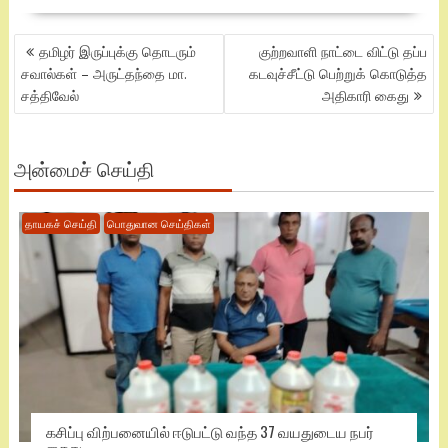
POST
தமிழர் இருப்புக்கு தொடரும்
குற்றவாளி நாட்டை விட்டு தப்ப
NAVIGATION
சவால்கள் – அருட்தந்தை மா.
கடவுச்சீட்டு பெற்றுக் கொடுத்த
சத்திவேல்
அதிகாரி கைது
அன்மைச் செய்தி
தாயகச் செய்தி
பொதுவான செய்திகள்
கசிப்பு விற்பனையில் ஈடுபட்டு வந்த 37 வயதுடைய நபர்
கைது