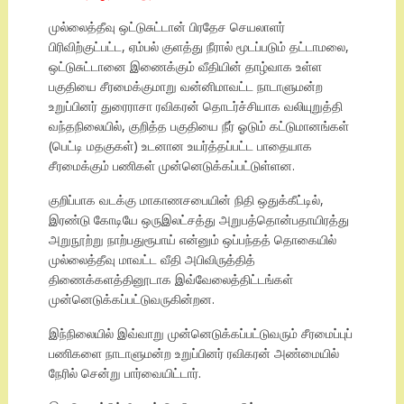
முல்லைத்தீவு ஒட்டுசுட்டான் பிரதேச செயலாளர்
பிரிவிற்குட்பட்ட, ஏம்பல் குளத்து நீரால் மூடப்படும் தட்டாமலை,
ஒட்டுசுட்டானை இணைக்கும் வீதியின் தாழ்வாக உள்ள
பகுதியை சீரமைக்குமாறு வன்னிமாவட்ட நாடாளுமன்ற
உறுப்பினர் துரைராசா ரவிகரன் தொடர்ச்சியாக வலியுறுத்தி
வந்தநிலையில், குறித்த பகுதியை நீர் ஓடும் கட்டுமானங்கள்
(பெட்டி மதகுகள்) உடனான உயர்த்தப்பட்ட பாதையாக
சீரமைக்கும் பணிகள் முன்னெடுக்கப்பட்டுள்ளன.
குறிப்பாக வடக்கு மாகாணசபையின் நிதி ஒதுக்கீட்டில்,
இரண்டு கோடியே ஒருஇலட்சத்து அறுபத்தொன்பதாயிரத்து
அறுநூற்று நாற்பதுரூபாய் என்னும் ஒப்பந்தத் தொகையில்
முல்லைத்தீவு மாவட்ட வீதி அபிவிருத்தித்
திணைக்களத்தினூடாக இவ்வேலைத்திட்டங்கள்
முன்னெடுக்கப்பட்டுவருகின்றன.
இந்நிலையில் இவ்வாறு முன்னெடுக்கப்பட்டுவரும் சீரமைப்புப்
பணிகளை நாடாளுமன்ற உறுப்பினர் ரவிகரன் அண்மையில்
நேரில் சென்று பார்வையிட்டார்.