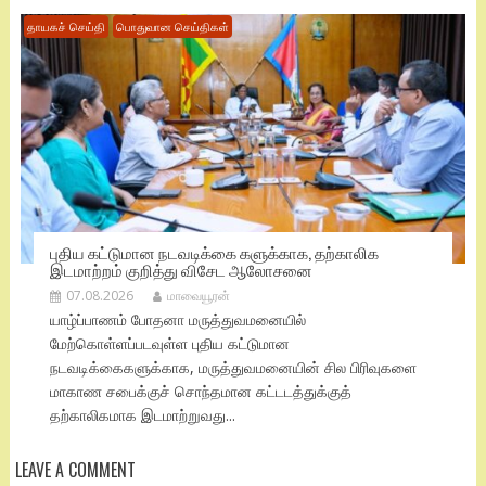
தாயகச் செய்தி
பொதுவான செய்திகள்
புதிய கட்டுமான நடவடிக்கை களுக்காக, தற்காலிக
இடமாற்றம் குறித்து விசேட ஆலோசனை
07.08.2026
மாவையூரன்
யாழ்ப்பாணம் போதனா மருத்துவமனையில்
மேற்கொள்ளப்படவுள்ள புதிய கட்டுமான
நடவடிக்கைகளுக்காக, மருத்துவமனையின் சில பிரிவுகளை
மாகாண சபைக்குச் சொந்தமான கட்டடத்துக்குத்
தற்காலிகமாக இடமாற்றுவது...
LEAVE A COMMENT