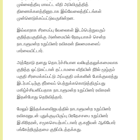
முல்லைத்தீவு மாவட்ட வீதி அபிவிருத்தித்
திணைக்களத்தினூடாக இவ்வேலைத்திட்டங்கள்
முன்னெடுக்கப்பட்டுவருகின்றன.
இவ்வாறாக சீரமைப்பு வேலைகள் இடம்பெற்றுவரும்
குறித்தபகுதிக்கு அண்மையில் நேரடியாகச் சென்ற
நாடாளுமன்ற உறுப்பினர் ரவிகரன் நிலமைகளைப்
பார்வையிட்டார்.
அத்தோடு தனது தொடர்ச்சியான வலியுத்தலுக்கமைவாக
குறித்த ஒட்டுசுட்டான் தட்டாமலை வீதியின் நீரில் மூழ்கும்
பகுதி சீரமைக்கப்பட்டு அப்பகுதி மக்களின் போக்குவரத்து
இடர்பாட்டிற்கு தீர்வைப் பெற்றுக்ககொடுத்திருப்பது
மகிழ்ச்சியளிப்பதாக நாடாளுமன்ற உறுப்பினர் ரவிகரன்
இதன்போது தெரிவித்தார்.
மேலும் இந்தக்களவிஜயத்தில் நாடாளுமன்ற உறுப்பினர்
ரவிகரனுடன் புதுக்குடியிருப்பு பிரதேசசபை உறுப்பினர்
இ.கிரிதரன், சமூகசெயற்பாட்டாளர் கு.கஜீவன் ஆகியோர்
பங்கேற்றிருந்தமை குறிப்பிடத்தக்கது.