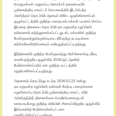
பொதுமக்கள் பாதுகாப்பு அமைச்சர் தலைமையில்
முல்லைத்தீவு மாவட்டச் செயலகத்தில் இடம்பெற்ற
அனர்த்தம் தொடர்பில் ஆராயும் விசேட ஒருங்கிணைப்புக்
குழுக்கூட்டத்தில் குறித்த பாதையால் மக்கள் பயணம் செய்ய
இயலாத நிலையை தொடர்பில் நாடாளுமன்ற உறுப்பினர்
ரவிகரனால் எடுத்துரைக்கப்பட்டதுடன், மக்களின் குறித்த
போக்குவரத்துநெருக்கடியை தீர்ப்தற்கு நடவடிக்கை
எடுக்கவேண்டுமெனவும் வலியுறுத்தப்பட்டிருந்தது.
இந்நிலையில் குறித்த போக்குவரத்து பிரச்சினைக்கு தீர்வு
காண்பதற்குரிய ஒதுக்கீடு 2026ஆம் ஆண்டு
மேற்கொள்ளப்படும் என குறித்த கூட்டத்தில்
உறுதியளிக்கப்பட்டிருந்தது.
அதனைத் தொடர்ந்து கடந்த 2026.02.23 அன்று
நாடாளுமன்ற உறுப்பினர் ரவிகரன் மேற்படி பாதைக்கான
மறுசீரமைப்பு தொடர்பில் முல்லைத்தீவு மாவட்ட வீதி
அபிவிருத்தித் திணைக்கள பொறியியலாளருடன்
உரையாடிபோது குறித்த வீதியின் சீரமைப்பிற்குரிய ஒதுக்கீடு
இவ்வாண்டு மேற்கொள்ளப்பட்டமை
உறுதிப்படுத்தப்பட்டிருந்தது.