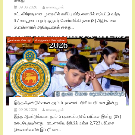
09.08.2026
மாவையூரன்
சட்டவிரோதமான முறையில் கசிப்பு விற்பனையில் ஈடுபட்டு வந்த
37 வயதுடைய நபர் ஒருவர் வெள்ளிக்கிழமை (8) அதிகாலை
பொலிஸாரால் அதிரடியாகக் கைது...
இலங்கை செய்தி.
பொதுவான செய்திகள்
இந்த ஆண்டுக்கான தரம் 5 புலமைப்பரிசில் பரீட்சை இன்று
09.08.2026
மாவையூரன்
இந்த ஆண்டுக்கான தரம் 5 புலமைப்பரிசில் பரீட்சை இன்று (09)
நடைபெறவுள்ளது. நாடளாவிய ரீதியில் உள்ள 2,723 பரீட்சை
நிலையங்களில் இப்பரீட்சை...