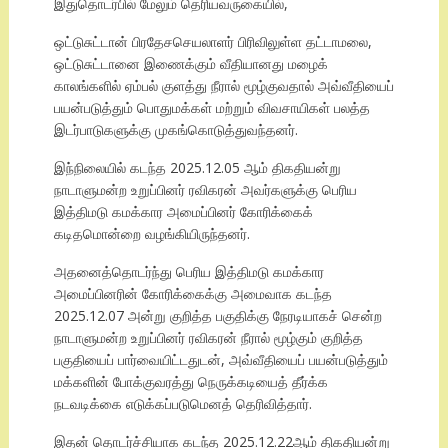
இதுதொடர்பில் மேலும் தெரியவருகையில்,
ஒட்டுசுட்டான் பிரதேசசெயலாளர் பிரிவிலுள்ள தட்டாமலை,
ஒட்டுசுட்டானை இணைக்கும் வீதியானது மழைக்
காலங்களில் ஏம்பல் குளத்து நீரால் மூழ்குவதால் அவ்வீதியைப்
பயன்படுத்தும் பொதுமக்கள் மற்றும் விவசாயிகள் பலத்த
இடர்பாடுகளுக்கு முகங்கொடுத்துவந்தனர்.
இந்நிலையில் கடந்த 2025.12.05 ஆம் திகதியன்று
நாடாளுமன்ற உறுப்பினர் ரவிகரன் அவர்களுக்கு பெரிய
இத்திமடு கமக்கார அமைப்பினர் கோரிக்கைக்
கடிதமொன்றை வழங்கியிருந்தனர்.
அதனைத்தொடர்ந்து பெரிய இத்திமடு கமக்கார
அமைப்பினரின் கோரிக்கைக்கு அமைவாக கடந்த
2025.12.07 அன்று குறித்த பகுதிக்கு நேரடியாகச் சென்ற
நாடாளுமன்ற உறுப்பினர் ரவிகரன் நீரால் மூழ்கும் குறித்த
பகுதியைப் பார்வையிட்டதுடன், அவ்வீதியைப் பயன்படுத்தும்
மக்களின் போக்குவரத்து நெருக்கடியைத் தீர்க்க
நடவடிக்கை எடுக்கப்படுமெனத் தெரிவித்தார்.
இதன் தொடர்ச்சியாக கடந்த 2025.12.22ஆம் திகதியன்று