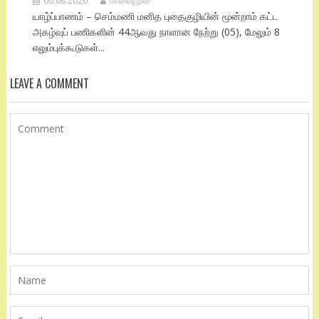
06.08.2026
மாவையூரன்
யாழ்ப்பாணம் – செம்மணி மனித புதைகுழியின் மூன்றாம் கட்ட
அகழ்வுப் பணிகளின் 44ஆவது நாளான நேற்று (05), மேலும் 8
எலும்புக்கூடுகள்...
LEAVE A COMMENT