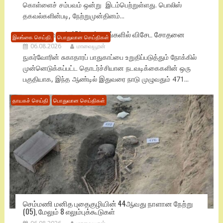
கொள்ளைச் சம்பவம் ஒன்று இடம்பெற்றுள்ளது. பொலிஸ்
தகவல்களின்படி, நேற்றுமுன்தினம்...
நாடு முழுவதும் 471 மருந்தகங்களில் விசேட சோதனை
இலங்கை செய்தி.
பொதுவான செய்திகள்
06.08.2026
மாவையூரன்
நுகர்வோரின் சுகாதாரப் பாதுகாப்பை உறுதிப்படுத்தும் நோக்கில்
முன்னெடுக்கப்பட்ட தொடர்ச்சியான நடவடிக்கைகளின் ஒரு
பகுதியாக, இந்த ஆண்டில் இதுவரை நாடு முழுவதும் 471...
தாயகச் செய்தி
பொதுவான செய்திகள்
செம்மணி மனித புதைகுழியின் 44ஆவது நாளான நேற்று
(05), மேலும் 8 எலும்புக்கூடுகள்