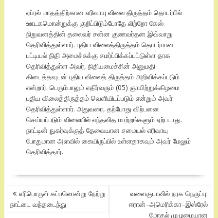
ஏப்ரல் மாதத்திற்கான எரிவாயு விலை திருத்தம் தொடர்பில்
ஊடகமொன்றுக்கு குறிப்பிடும்போதே லிற்றோ கேஸ்
நிறுவனத்தின் தலைவர் சன்ன குணவர்தன இவ்வாறு
தெரிவித்துள்ளார். புதிய விலைத்திருத்தம் தொடர்பான
பட்டியல் நிதி அமைச்சுக்கு சமர்ப்பிக்கப்பட்டுள்ள தாக
தெரிவித்துள்ள அவர், நிதியமைச்சின் அனுமதி
கிடைத்தவுடன் புதிய விலைத் திருத்தம் அறிவிக்கப்படும்
என்றார். பெரும்பாலும் எதிர்வரும் (05) ஞாயிற்றுக்கிழமை
புதிய விலைத்திருத்தம் வெளியிடப்படும் என்றும் அவர்
தெரிவித்துள்ளார். அதுவரை, தற்போது விற்பனை
செய்யப்படும் விலையில் எந்தவித மாற்றங்களும் ஏற்படாது.
நாட்டின் நுகர்வுக்குத் தேவையான சமையல் எரிவாயு
போதுமான அளவில் கையிருப்பில் உள்ளதாகவும் அவர் மேலும்
தெரிவித்தார்.
POST
எரிபொருள் கப்பலொன்று நேற்று
வளைகுடாவில் நரக நெருப்பு:
NAVIGATION
நாட்டை வந்தடைந்து
ஈரான்–அமெரிக்கா–இஸ்ரேல்
மோதல் முழுமையான