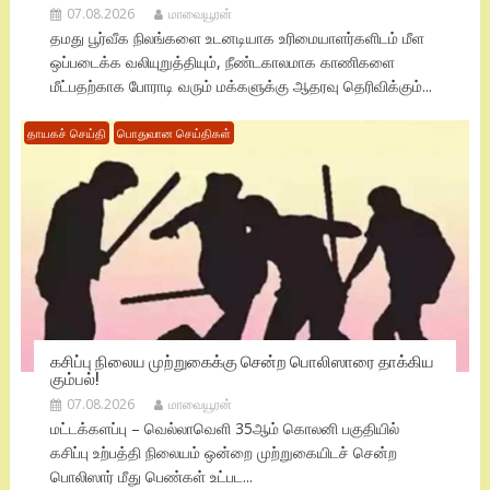
07.08.2026
மாவையூரன்
தமது பூர்வீக நிலங்களை உடனடியாக உரிமையாளர்களிடம் மீள
ஒப்படைக்க வலியுறுத்தியும், நீண்டகாலமாக காணிகளை
மீட்பதற்காக போராடி வரும் மக்களுக்கு ஆதரவு தெரிவிக்கும்...
தாயகச் செய்தி
பொதுவான செய்திகள்
கசிப்பு நிலைய முற்றுகைக்கு சென்ற பொலிஸாரை தாக்கிய
கும்பல்!
07.08.2026
மாவையூரன்
மட்டக்களப்பு – வெல்லாவெளி 35ஆம் கொலனி பகுதியில்
கசிப்பு உற்பத்தி நிலையம் ஒன்றை முற்றுகையிடச் சென்ற
பொலிஸார் மீது பெண்கள் உட்பட...