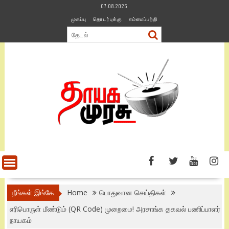
Skip
07.08.2026
to
முகப்பு
தொடர்புக்கு
எம்மைப்பற்றி
content
நீங்கள் இங்கே
Home
பொதுவான செய்திகள்
எரிபொருள் மீண்டும் (QR Code) முறைமை! அரசாங்க தகவல் பணிப்பாளர்
நாயகம்