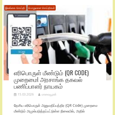
இலங்கை செய்தி.
பொதுவான செய்திகள்
எரிபொருள் மீண்டும் (QR CODE)
முறைமை! அரசாங்க தகவல்
பணிப்பாளர் நாயகம்
15.03.2026
மாவையூரன்
தேசிய எரிபொருள் அனுமதிப்பத்திர (QR Code) முறைமை
மீண்டும் அமுல்படுத்தப்பட்டுள்ள நிலையில், அதில்