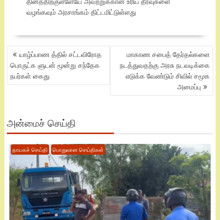
தினத்திற்குள்ளேயே அவற்றுக்கான உரிய தீர்வுகளை
வழங்கவும் அரசாங்கம் திட்டமிட்டுள்ளது
POST
யாழ்ப்பாண த்தில் சட்டவிரோத
மாகாண சபைத் தேர்தல்களை
NAVIGATION
பொருட்க ளுடன் மூன்று சந்தேக
நடத்துவதற்கு அரசு நடவடிக்கை
நபர்கள் கைது
எடுக்க வேண்டும் சிவில் சமூக
அமைப்பு
அன்மைச் செய்தி
தாயகச் செய்தி
பொதுவான செய்திகள்