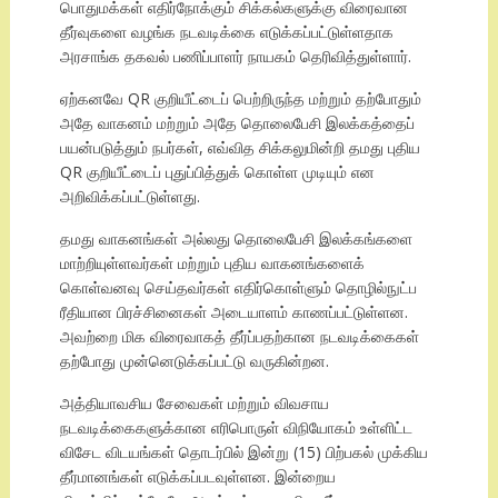
பொதுமக்கள் எதிர்நோக்கும் சிக்கல்களுக்கு விரைவான
தீர்வுகளை வழங்க நடவடிக்கை எடுக்கப்பட்டுள்ளதாக
அரசாங்க தகவல் பணிப்பாளர் நாயகம் தெரிவித்துள்ளார்.
ஏற்கனவே QR குறியீட்டைப் பெற்றிருந்த மற்றும் தற்போதும்
அதே வாகனம் மற்றும் அதே தொலைபேசி இலக்கத்தைப்
பயன்படுத்தும் நபர்கள், எவ்வித சிக்கலுமின்றி தமது புதிய
QR குறியீட்டைப் புதுப்பித்துக் கொள்ள முடியும் என
அறிவிக்கப்பட்டுள்ளது.
தமது வாகனங்கள் அல்லது தொலைபேசி இலக்கங்களை
மாற்றியுள்ளவர்கள் மற்றும் புதிய வாகனங்களைக்
கொள்வனவு செய்தவர்கள் எதிர்கொள்ளும் தொழில்நுட்ப
ரீதியான பிரச்சினைகள் அடையாளம் காணப்பட்டுள்ளன.
அவற்றை மிக விரைவாகத் தீர்ப்பதற்கான நடவடிக்கைகள்
தற்போது முன்னெடுக்கப்பட்டு வருகின்றன.
அத்தியாவசிய சேவைகள் மற்றும் விவசாய
நடவடிக்கைகளுக்கான எரிபொருள் விநியோகம் உள்ளிட்ட
விசேட விடயங்கள் தொடர்பில் இன்று (15) பிற்பகல் முக்கிய
தீர்மானங்கள் எடுக்கப்படவுள்ளன. இன்றைய