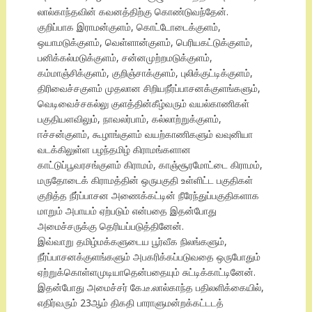
லால்காந்தவின் கவனத்திற்கு கொண்டுவந்தேன்.
குறிப்பாக இராமன்குளம், கொட்டோடைக்குளம்,
ஒயாமடுக்குளம், வெள்ளான்குளம், பெரியகட்டுக்குளம்,
பனிக்கல்மடுக்குளம், சன்னமுற்றமடுக்குளம்,
கம்மாஞ்சிக்குளம், குறிஞ்சாக்குளம், புலிக்குட்டிக்குளம்,
திரிவைச்சகுளம் முதலான சிறியநீர்ப்பாசனக்குளங்களும்,
வெடிவைச்சகல்லு குளத்தின்கீழ்வரும் வயல்காணிகள்
பகுதியளவிலும், நாவலர்பாம், கல்லாற்றுக்குளம்,
ஈச்சன்குளம், கூழாங்குளம் வயற்காணிகளும் வவுனியா
வடக்கிலுள்ள பழந்தமிழ் கிராமங்களான
காட்டுப்பூவரசங்குளம் கிராமம், காஞ்சூரமோட்டை கிராமம்,
மருதோடைக் கிராமத்தின் ஒருபகுதி உள்ளிட்ட பகுதிகள்
குறித்த நீர்ப்பாசன அணைக்கட்டின் நீரேந்துப்பகுதிகளாக
மாறும் அபாயம் ஏற்படும் என்பதை இதன்போது
அமைச்சருக்கு தெரியப்படுத்தினேன்.
இவ்வாறு தமிழ்மக்களுடைய பூர்வீக நிலங்களும்,
நீர்ப்பாசனக்குளங்களும் அபகரிக்கப்படுவதை ஒருபோதும்
ஏற்றுக்கொள்ளமுடியாதென்பதையும் சுட்டிக்காட்டினேன்.
இதன்போது அமைச்சர் கே.டீ.லால்காந்த பதிலளிக்கையில்,
எதிர்வரும் 23ஆம் திகதி பாராளுமன்றக்கட்டடத்