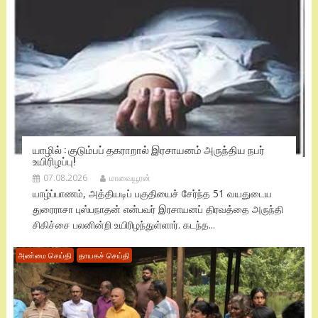
யாழில் : குடும்பப் தகராறால் இரசாயனம் அருந்திய நபர்
உயிரிழப்பு!
07.08.2026
மாவையூரன்
யாழ்ப்பாணம், அத்தியடிப் பகுதியைச் சேர்ந்த 51 வயதுடைய
துரைராசா புஸ்பநாதன் என்பவர் இரசாயனப் திரவத்தை அருந்தி
சிகிச்சை பலனின்றி உயிரிழந்துள்ளார். கடந்த...
அண்மை செய்தி
தாயகச் செய்தி