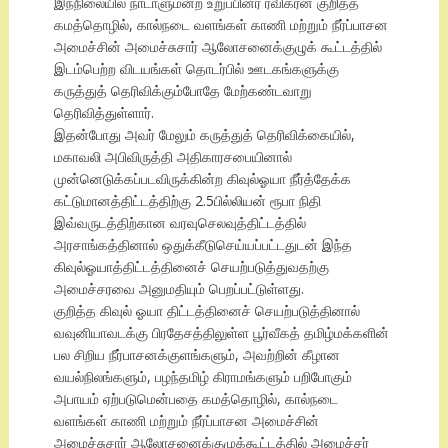
இந்நிலையில் நாடாளுமன்ற உறுப்பினர் ரவிகரன் குறித்த
கமத்தொழில், கால்நடை வளங்கள் காணி மற்றும் நீர்ப்பாசன
அமைச்சின் அமைச்சுசார் ஆலோசனைக்குழுக் கூட்டத்தில்
இடம்பெற்ற விடயங்கள் தொடர்பில் ஊடகங்களுக்கு
கருத்துத் தெரிவிக்கும்போதே மேற்கண்டவாறு
தெரிவித்துள்ளார்.
இதன்போது அவர் மேலும் கருத்துத் தெரிவிக்கையில்,
மகாவலி அபிவிருத்தி அதிகாரசபையினால்
முன்னெடுக்கப்படவிருக்கின்ற கிவுல்ஓயா நீர்த்தேக்க
கட்டுமானத்திட்டத்திற்கு 2.5பில்லியன் ரூபா நிதி
இவ்வருடத்திற்கான வரவுசெலவுத்திட்டத்தில்
அரசாங்கத்தினால் ஒதுக்கீடுசெய்யப்பட்டதுடன் இந்த
கிவுல்ஓயாத்திட்டத்தினைச் செயற்படுத்துவதற்கு
அமைச்சரவை அனுமதியும் பெறப்பட்டுள்ளது.
குறித்த கிவுல் ஓயா திட்டத்தினைச் செயற்படுத்தினால்
வவுனியாவடக்கு பிரதேசத்திலுள்ள பூர்வீகத் தமிழ்மக்களின்
பல சிறிய நீர்பாசனக்குளங்களும், அவற்றின் கீழான
வயல்நிலங்களும், பழந்தமிழ் கிராமங்களும் பறிபோகும்
அபாயம் ஏற்படுமென்பதை கமத்தொழில், கால்நடை
வளங்கள் காணி மற்றும் நீர்ப்பாசன அமைச்சின்
அமைச்சுசார் ஆலோசனைக்குழுக்கூட்டத்தில் அமைச்சர்