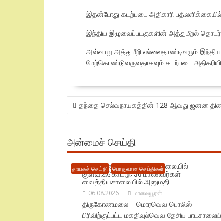
இதன்போது கடற்படை அதிகாரி பதிலளிக்கையில்
இந்திய இழுவைப்படகுகளின் அத்துமீறல் தொடர்பா
அவ்வாறு அத்துமீறி எல்லைதாண்டிவரும் இந்த
மேற்கொண்டுவருவதாகவும் கடற்படை அதிகரியின
POST
தந்தை செல்வநாயகத்தின் 128 ஆவது ஜனன தின
NAVIGATION
அன்மைச் செய்தி
திருகோணமலையில் பாடசாலையில்
தாயகச் செய்தி
பொதுவான செய்திகள்
குளவிக்கொட்டு: 30 மாணவர்கள்
வைத்தியசாலையில் அனுமதி
06.08.2026
மாவையூரன்
திருகோணமலை – மொரவெவ பொலிஸ்
பிரிவிற்குட்பட்ட மகதிவுல்வெவ தேசிய பாடசாலையி