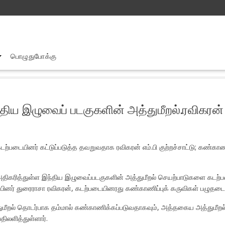
பொழுதுபோக்கு
குதி கடற் பரப்பு க்களில் அதிகரித் துள்ள இந்திய இழுவைப் படகுகளின் அத்துமீ
்திய இழுவைப் படகுகளின் அத்துமீறல்.ரவிகரன்
்படையினர் கட்டுப்படுத்த தவறுவதாக ரவிகரன் எம்.பி குற்றச்சாட்டு; கண்காண
ல் அதிகரித்துள்ள இந்திய இழுவைப்படகுகளின் அத்துமீறல் செயற்பாடுகளை கடற்
்பினர் துரைராசா ரவிகரன், கடற்படையினரது கண்காணிப்புக் கருவிகள் பழுதடைந்
ுமீறல் தொடர்பாக தம்மால் கண்காணிக்கப்படுவதாகவும், அத்தகைய அத்துமீறல
ிலளித்துள்ளார்.