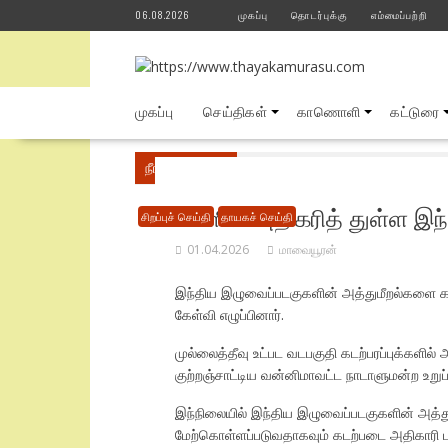
Skip
06.08.2026
முகப்பு
தொடர்புக்கு
எம்மைப்பற்றி
to
content
முகப்பு
செய்திகள்
காணொளி
கட்டுரை
நீங்கள் இங்கே
Home
சிறப்புச் செய்தி
வடப
க்களில் அதிகரித் துள்ள இந
சிறப்புச் செய்தி
தாயகச் செய்தி
01.04.2026
மாவையூரன்
இந்திய இழுவைப்படகுகளின் அத்துமீறல்களை கடற
கேள்வி எழுப்பினார்.
முல்லைத்தீவு உட்பட வடபகுதி கடற்பரப்புக்களி
குற்றஞ்சாட்டிய வன்னிமாவட்ட நாடாளுமன்ற உறுப
இந்நிலையில் இந்திய இழுவைப்படகுகளின் அத்த
மேற்கொள்ளப்படுவதாகவும் கடற்படை அதிகாரி பத