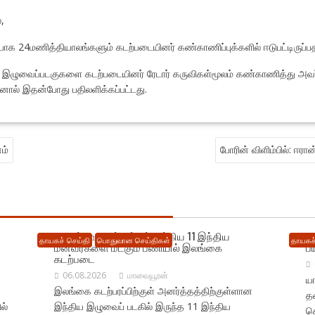
,
க 24மணித்தியாலங்களும் கடற்படையினர் கண்காணிப்புக்களில் ஈடுபட்டிருப்பதா
ிய இழுவைப்படகுகளை கடற்படையினர் ரேடார் கருவிகள்மூலம் கண்காணித்து அ
ால் இதன்போது பதிலளிக்கப்பட்டது.
ம்
போரின் விளிம்பில்: ஈரா
நெடுந்தீவு கடற்பரப்பில் சிக்கிய 11 இந்திய
ம
தாயகச் செய்தி
பொதுவான செய்திகள்
தாயகச்
மீனவர்களை மீட்கும் பணியில் இலங்கை
ப
கடற்படை
06.08.2026
மாவையூரன்
யா
இலங்கை கடற்பரப்பிற்குள் அனர்த்தத்திற்குள்ளான
தட
ல்
இந்திய இழுவைப் படகில் இருந்த 11 இந்திய
க