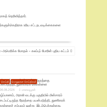
கத் தெரிவித்தார்.
வர்களுக்கெதிராக உரிய சட்டநடவடிக்கைகளை
ன்–அமெரிக்க மோதல் – கலப்புப் போரின் புதிய கட்டம்
ின்சாரம் தடைப்பட்டிருந்த நேரத்தை
 செய்தி
பொதுவான செய்திகள்
யன்படுத்தி, துணிகரக் கொள்ளை
06.08.2026
மாவையூரன்
ழ்ப்பாணம், அராலி வடக்கு பகுதியில் மின்சாரம்
ைப்பட்டிருந்த நேரத்தை பயன்படுத்தி, துணிகரக்
ொள்ளைச் சம்பவம் ஒன்று இடம்பெற்றுள்ளது.