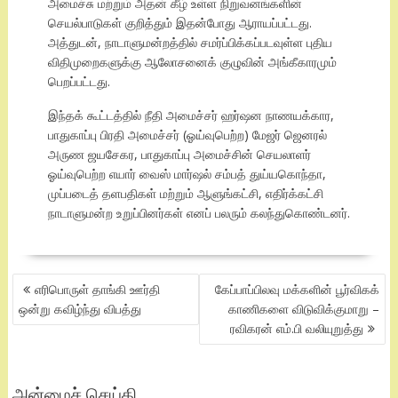
அமைச்சு மற்றும் அதன் கீழ் உள்ள நிறுவனங்களின்
செயல்பாடுகள் குறித்தும் இதன்போது ஆராயப்பட்டது.
அத்துடன், நாடாளுமன்றத்தில் சமர்ப்பிக்கப்படவுள்ள புதிய
விதிமுறைகளுக்கு ஆலோசனைக் குழுவின் அங்கீகாரமும்
பெறப்பட்டது.
இந்தக் கூட்டத்தில் நீதி அமைச்சர் ஹர்ஷன நாணயக்கார,
பாதுகாப்பு பிரதி அமைச்சர் (ஓய்வுபெற்ற) மேஜர் ஜெனரல்
அருண ஜயசேகர, பாதுகாப்பு அமைச்சின் செயலாளர்
ஓய்வுபெற்ற எயார் வைஸ் மார்ஷல் சம்பத் துய்யகொந்தா,
முப்படைத் தளபதிகள் மற்றும் ஆளுங்கட்சி, எதிர்க்கட்சி
நாடாளுமன்ற உறுப்பினர்கள் எனப் பலரும் கலந்துகொண்டனர்.
POST
எரிபொருள் தாங்கி ஊர்தி
கேப்பாப்பிலவு மக்களின் பூர்விகக்
NAVIGATION
ஒன்று கவிழ்ந்து விபத்து
காணிகளை விடுவிக்குமாறு –
ரவிகரன் எம்.பி வலியுறுத்து
அன்மைச் செய்தி