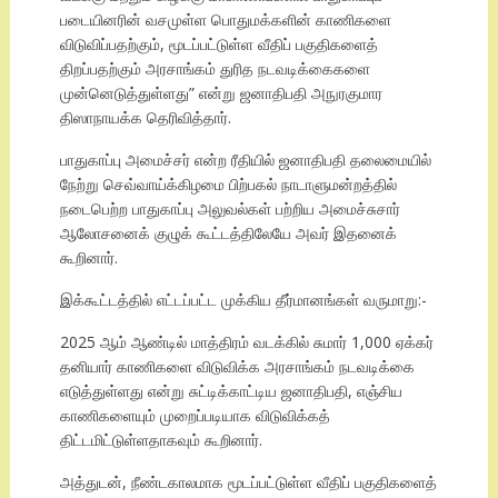
படையினரின் வசமுள்ள பொதுமக்களின் காணிகளை
விடுவிப்பதற்கும், மூடப்பட்டுள்ள வீதிப் பகுதிகளைத்
திறப்பதற்கும் அரசாங்கம் துரித நடவடிக்கைகளை
முன்னெடுத்துள்ளது” என்று ஜனாதிபதி அநுரகுமார
திஸாநாயக்க தெரிவித்தார்.
பாதுகாப்பு அமைச்சர் என்ற ரீதியில் ஜனாதிபதி தலைமையில்
நேற்று செவ்வாய்க்கிழமை பிற்பகல் நாடாளுமன்றத்தில்
நடைபெற்ற பாதுகாப்பு அலுவல்கள் பற்றிய அமைச்சுசார்
ஆலோசனைக் குழுக் கூட்டத்திலேயே அவர் இதனைக்
கூறினார்.
இக்கூட்டத்தில் எட்டப்பட்ட முக்கிய தீர்மானங்கள் வருமாறு:-
2025 ஆம் ஆண்டில் மாத்திரம் வடக்கில் சுமார் 1,000 ஏக்கர்
தனியார் காணிகளை விடுவிக்க அரசாங்கம் நடவடிக்கை
எடுத்துள்ளது என்று சுட்டிக்காட்டிய ஜனாதிபதி, எஞ்சிய
காணிகளையும் முறைப்படியாக விடுவிக்கத்
திட்டமிட்டுள்ளதாகவும் கூறினார்.
அத்துடன், நீண்டகாலமாக மூடப்பட்டுள்ள வீதிப் பகுதிகளைத்