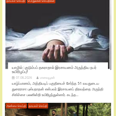
தாயகச் செய்தி
பொதுவான செய்திகள்
யாழில் : குடும்பப் தகராறால் இரசாயனம் அருந்திய நபர்
உயிரிழப்பு!
07.08.2026
மாவையூரன்
யாழ்ப்பாணம், அத்தியடிப் பகுதியைச் சேர்ந்த 51 வயதுடைய
துரைராசா புஸ்பநாதன் என்பவர் இரசாயனப் திரவத்தை அருந்தி
சிகிச்சை பலனின்றி உயிரிழந்துள்ளார். கடந்த...
அண்மை செய்தி
தாயகச் செய்தி