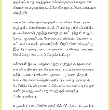
திறக்கும் போது எழுந்துள்ள சிக்கல்களுக்குச் சாதகமான
தீர்வுகளை வழங்குமாறும் அதிகாரிகளுக்கு அவர் பணிப்புரை
விடுத்தார்.
மத வழிபாட்டுத் தலங்களுக்குரிய காணிகள் தொடர்பாக
எழுந்துள்ள பிரச்சினைகளைத் தீர்ப்பதற்கு எடுக்கப்பட்டுள்ள
நடவடிக்கைகள் குறித்து ஜனாதிபதி கேட்டறிந்தார். மேலும்,
‘டித்வா’ சூறாவளியால் சேதமடைந்த வீதிகள், நீர்ப்பாசனக்
கட்டமைப்புகளைப் புனரமைத்தல் மற்றும் விவசாயிகளுக்கு
இழப்பீடு வழங்கும் நடைமுறைகளின் முன்னேற்றம் குறித்தும்
இதன்போது அவதானம் செலுத்தப்பட்டது.
மக்களின் இயல்பு வாழ்வை உறுதிப்படுத்தும் அதேவேளை,
கைத்தொழில் மற்றும் பொருளாதார நடவடிக்கைகளுக்காக
தற்போதுள்ள காணிகளை முறையாக முகாமைத்துவம்
செய்வதே அரசாங்கத்தின் எதிர்பார்ப்பு என்று ஜனாதிபதி
தெரிவித்தார். இதற்கான அடுத்தகட்ட நகர்வுகள் குறித்துக்
கண்டறியுமாறு அவர் பாதுகாப்புத் தரப்பினருக்கு
அறிவுறுத்தினார்.
பாதுகாப்புப் படையினரின் நலன்புரித் திட்டங்கள், பாதுகாப்பு