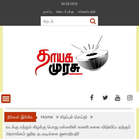
Skip
08.08.2026
to
முகப்பு
தொடர்புக்கு
எம்மைப்பற்றி
content
நீங்கள் இங்கே
Home
சிறப்புச் செய்தி
வடக்கு மற்றும் கிழக்கு பொது மக்களின் காணி களை விடுவிப்ப தற்கும்
அரசாங்கம் துரித நடவடிக்கை ஜனாதிபதி!