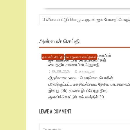
POST
விளையாட்டுப் பொருட்களுடன் ஐஸ் போதைப்பொருள்
NAVIGATION
அன்மைச் செய்தி
திருகோணமலையில் பாடசாலையில்
தாயகச் செய்தி
பொதுவான செய்திகள்
குளவிக்கொட்டு: 30 மாணவர்கள்
வைத்தியசாலையில் அனுமதி
06.08.2026
மாவையூரன்
திருகோணமலை – மொரவெவ பொலிஸ்
பிரிவிற்குட்பட்ட மகதிவுல்வெவ தேசிய பாடசாலையி
இன்று (06) காலை இடம்பெற்ற திடீர்
குளவிக்கொட்டுச் சம்பவத்தில் 30...
LEAVE A COMMENT