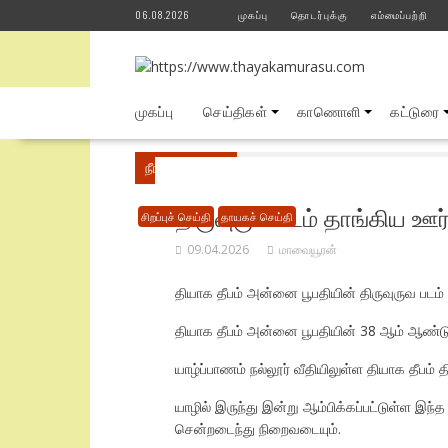
Skip
06.08.2026
முகப்பு
தொடர்புக்கு
எம்மைப்பற்றி
to
content
முகப்பு
செய்திகள்
காணொளி
கட்டுரை
நீங்கள் இங்கே
Home
சிறப்புச் செய்தி
திய
திருவுருவ படம் தாங்கிய ஊர
சிறப்புச் செய்தி
தாயகச் செய்தி
09.04.2026
மாவையூரன்
தியாக தீபம் அன்னை பூபதியின் திருவுருவ படம் த
தியாக தீபம் அன்னை பூபதியின் 38 ஆம் ஆண்டு ந
யாழ்ப்பாணம் நல்லூர் வீதியிலுள்ள தியாக தீபம
யாழில் இருந்து இன்று ஆம்பிக்கப்பட்டுள்ள இ
சென்றடைந்து நிறைவடையும்.