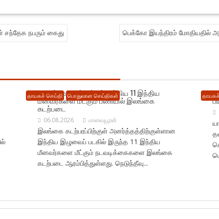
 சந்தேக நபரும் கைது
பெக்கோ இயந்திரம் மோதியதில் அரச
நெடுந்தீவு கடற்பரப்பில் சிக்கிய 11 இந்திய
ம
தாயகச் செய்தி
பொதுவான செய்திகள்
தாயகச்
மீனவர்களை மீட்கும் பணியில் இலங்கை
ப
கடற்படை
06.08.2026
மாவையூரன்
யா
இலங்கை கடற்பரப்பிற்குள் அனர்த்தத்திற்குள்ளான
தட
ல்
இந்திய இழுவைப் படகில் இருந்த 11 இந்திய
க
மீனவர்களை மீட்கும் நடவடிக்கைகளை இலங்கை
பொ
கடற்படை ஆரம்பித்துள்ளது. நெடுந்தீவு...