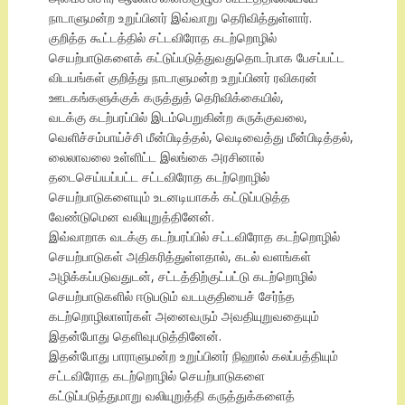
நாடாளுமன்ற உறுப்பினர் இவ்வாறு தெரிவித்துள்ளார்.
குறித்த கூட்டத்தில் சட்டவிரோத கடற்றொழில்
செயற்பாடுகளைக் கட்டுப்படுத்துவதுதொடர்பாக பேசப்பட்ட
விடயங்கள் குறித்து நாடாளுமன்ற உறுப்பினர் ரவிகரன்
ஊடகங்களுக்குக் கருத்துத் தெரிவிக்கையில்,
வடக்கு கடற்பரப்பில் இடம்பெறுகின்ற சுருக்குவலை,
வெளிச்சம்பாய்ச்சி மீன்பிடித்தல், வெடிவைத்து மீன்பிடித்தல்,
லைலாவலை உள்ளிட்ட இலங்கை அரசினால்
தடைசெய்யப்பட்ட சட்டவிரோத கடற்றொழில்
செயற்பாடுகளையும் உடனடியாகக் கட்டுப்படுத்த
வேண்டுமென வலியுறுத்தினேன்.
இவ்வாறாக வடக்கு கடற்பரப்பில் சட்டவிரோத கடற்றொழில்
செயற்பாடுகள் அதிகரித்துள்ளதால், கடல் வளங்கள்
அழிக்கப்படுவதுடன், சட்டத்திற்குட்பட்டு கடற்றொழில்
செயற்பாடுகளில் ஈடுபடும் வடபகுதியைச் சேர்ந்த
கடற்றொழிலாளர்கள் அனைவரும் அவதியுறுவதையும்
இதன்போது தெளிவுபடுத்தினேன்.
இதன்போது பாராளுமன்ற உறுப்பினர் நிஹால் கலப்பத்தியும்
சட்டவிரோத கடற்றொழில் செயற்பாடுகளை
கட்டுப்படுத்துமாறு வலியுறுத்தி கருத்துக்களைத்