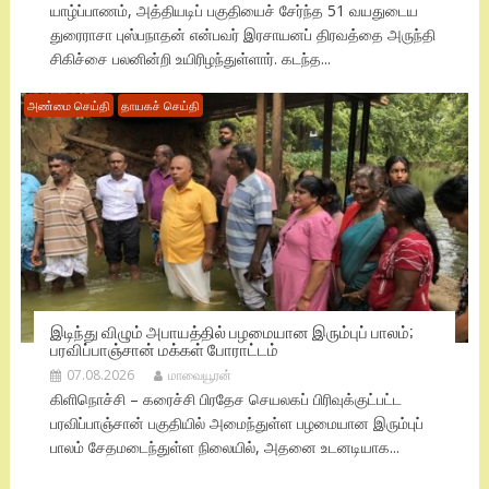
யாழ்ப்பாணம், அத்தியடிப் பகுதியைச் சேர்ந்த 51 வயதுடைய
துரைராசா புஸ்பநாதன் என்பவர் இரசாயனப் திரவத்தை அருந்தி
சிகிச்சை பலனின்றி உயிரிழந்துள்ளார். கடந்த...
அண்மை செய்தி
தாயகச் செய்தி
இடிந்து விழும் அபாயத்தில் பழமையான இரும்புப் பாலம்;
பரவிப்பாஞ்சான் மக்கள் போராட்டம்
07.08.2026
மாவையூரன்
கிளிநொச்சி – கரைச்சி பிரதேச செயலகப் பிரிவுக்குட்பட்ட
பரவிப்பாஞ்சான் பகுதியில் அமைந்துள்ள பழமையான இரும்புப்
பாலம் சேதமடைந்துள்ள நிலையில், அதனை உடனடியாக...