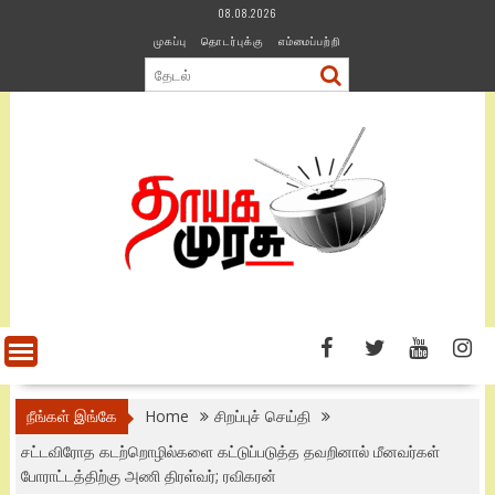
Skip
08.08.2026
to
முகப்பு
தொடர்புக்கு
எம்மைப்பற்றி
content
நீங்கள் இங்கே
Home
சிறப்புச் செய்தி
சட்டவிரோத கடற்றொழில்களை கட்டுப்படுத்த தவறினால் மீனவர்கள்
போராட்டத்திற்கு அணி திரள்வர்; ரவிகரன்