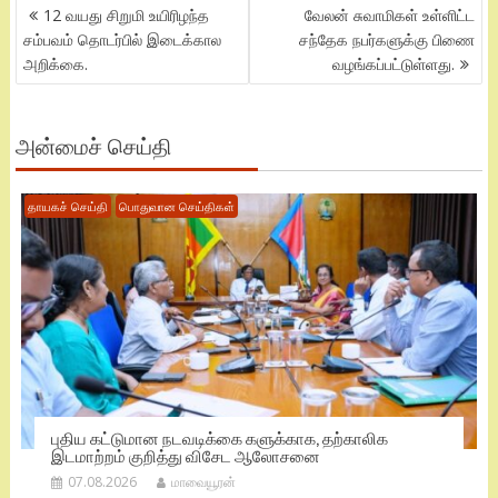
POST
12 வயது சிறுமி உயிரிழந்த
வேலன் சுவாமிகள் உள்ளிட்ட
NAVIGATION
சம்பவம் தொடர்பில் இடைக்கால
சந்தேக நபர்களுக்கு பிணை
அறிக்கை.
வழங்கப்பட்டுள்ளது.
அன்மைச் செய்தி
தாயகச் செய்தி
பொதுவான செய்திகள்
புதிய கட்டுமான நடவடிக்கை களுக்காக, தற்காலிக
இடமாற்றம் குறித்து விசேட ஆலோசனை
07.08.2026
மாவையூரன்