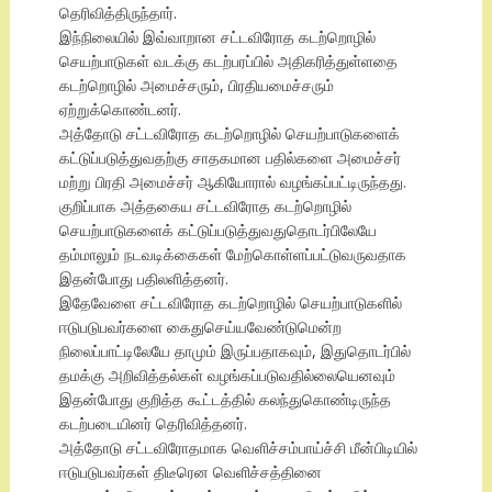
தெரிவித்திருந்தார்.
இந்நிலையில் இவ்வாறான சட்டவிரோத கடற்றொழில்
செயற்பாடுகள் வடக்கு கடற்பரப்பில் அதிகரித்துள்ளதை
கடற்றொழில் அமைச்சரும், பிரதியமைச்சரும்
ஏற்றுக்கொண்டனர்.
அத்தோடு சட்டவிரோத கடற்றொழில் செயற்பாடுகளைக்
கட்டுப்படுத்துவதற்கு சாதகமான பதில்களை அமைச்சர்
மற்று பிரதி அமைச்சர் ஆகியோரால் வழங்கப்பட்டிருந்தது.
குறிப்பாக அத்தகைய சட்டவிரோத கடற்றொழில்
செயற்பாடுகளைக் கட்டுப்படுத்துவதுதொடர்பிலேயே
தம்மாலும் நடவடிக்கைகள் மேற்கொள்ளப்பட்டுவருவதாக
இதன்போது பதிலளித்தனர்.
இதேவேளை சட்டவிரோத கடற்றொழில் செயற்பாடுகளில்
ஈடுபடுபவர்களை கைதுசெய்யவேண்டுமென்ற
நிலைப்பாட்டிலேயே தாமும் இருப்பதாகவும், இதுதொடர்பில்
தமக்கு அறிவித்தல்கள் வழங்கப்படுவதில்லையெனவும்
இதன்போது குறித்த கூட்டத்தில் கலந்துகொண்டிருந்த
கடற்படையினர் தெரிவித்தனர்.
அத்தோடு சட்டவிரோதமாக வெளிச்சம்பாய்ச்சி மீன்பிடியில்
ஈடுபடுபவர்கள் திடீரென வெளிச்சத்தினை