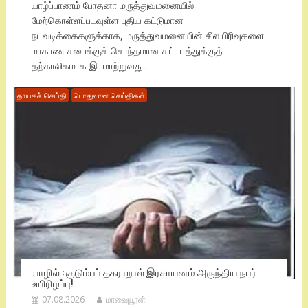
யாழ்ப்பாணம் போதனா மருத்துவமனையில்
மேற்கொள்ளப்படவுள்ள புதிய கட்டுமான
நடவடிக்கைகளுக்காக, மருத்துவமனையின் சில பிரிவுகளை
மாகாண சபைக்குச் சொந்தமான கட்டடத்துக்குத்
தற்காலிகமாக இடமாற்றுவது...
தாயகச் செய்தி
பொதுவான செய்திகள்
யாழில் : குடும்பப் தகராறால் இரசாயனம் அருந்திய நபர்
உயிரிழப்பு!
07.08.2026
மாவையூரன்