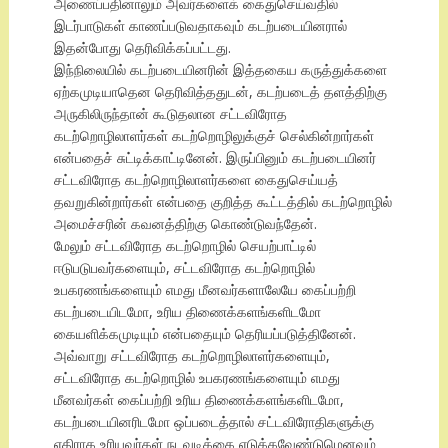
அணைப்பதினாலும் அவர்களைக் கைதுசெய்வதில்
இடர்பாடுகள் காணப்படுவதாகவும் கடற்படையினரால்
இதன்போது தெரிவிக்கப்பட்டது.
இந்நிலையில் கடற்படையினரின் இத்தகைய கருத்துக்களை
ஏற்கமுடியாதென தெரிவித்ததுடன், கடற்படைத் தளத்திற்கு
அருகிலிருந்தான் கூடுதலான சட்டவிரோத
கடற்றொழிலாளர்கள் கடற்றொழிலுக்குச் செல்கின்றார்கள்
என்பதைச் சுட்டிக்காட்டினேன். இருப்பினும் கடற்படையினர்
சட்டவிரோத கடற்றொழிலாளர்களை கைதுசெய்யத்
தவறுகின்றார்கள் என்பதை குறித்த கூட்டத்தில் கடற்றொழில்
அமைச்சரின் கவனத்திற்கு கொண்டுவந்தேன்.
மேலும் சட்டவிரோத கடற்றொழில் செயற்பாட்டில்
ஈடுபடுபவர்களையும், சட்டவிரோத கடற்றொழில்
உபகரணங்களையும் எமது மீனவர்களாலேயே கைப்பற்றி
கடற்படையிடமோ, உரிய திணைக்களங்களிடமோ
கையளிக்கமுடியும் என்பதையும் தெரியப்படுத்தினேன்.
அவ்வாறு சட்டவிரோத கடற்றொழிலாளர்களையும்,
சட்டவிரோத கடற்றொழில் உபகரணங்களையும் எமது
மீனவர்கள் கைப்பற்றி உரிய திணைக்களங்களிடமோ,
கடற்படையினரிடமோ ஒப்படைத்தால் சட்டவிரோதிகளுக்கு
எதிராக உரியவர்கள் நடவடிக்கை எடுக்கவேண்டுமெனவும்