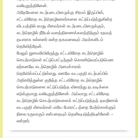
வலியுறுத்தினேன்.
அதேவேளை கடற்படையினருக்கு சிரமம் இருப்பின்,
சட்டவிரோத கடற்றொழிலாளர்களை கட்டுப்படுத்துகின்ற
விடயத்தில் எமது மீனவர்கள் கடற்படையினருக்கும்,
கடற்றொழில் நீரியல் வளத்திணைக்களத்திற்கும் உதவத்
தயாராக உள்ளனர் என்ற தகவலையும் அவர்களிடம்
தெரிவித்தேன்.
மேலும் ஜனவரியிலிருந்து சட்டவிரோத கடற்றொழில்
செயற்பாடுகள் கட்டுப்பாட்டிற்குள் கொண்டுவரப்படுமென
ஏற்கனவே கடற்றொழில் அமைச்சரால்
தெரிவிக்கப்பட்டுள்ளது. எனவே வடபகுதி கடற்பரப்பில்
அதிகரித்துள்ள குறித்த சட்டவிரோத கடற்றொழில்
செயற்பாடுகளை கட்டுப்படுத்த விரைந்து நடவடிக்கை
எடுக்குமாறு வலியுறுத்தினேன். அவ்வாறு சட்டவிரோத
கடற்றொழில் செயற்பாடுகளைக் கட்டுப்படுத்தத் தவறினால்
வடபகுதி மீனவர்கள் பாரிய போராட்டத்தை மேற்கொள்ளும்
நிலை உருவாகும் என்பதையும் தெளிவுபடுத்தியுள்ளேன் –
என்றார்.