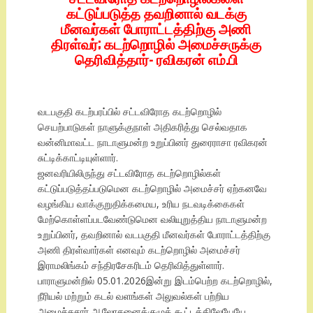
கட்டுப்படுத்த தவறினால் வடக்கு
மீனவர்கள் போராட்டத்திற்கு அணி
திரள்வர்; கடற்றொழில் அமைச்சருக்கு
தெரிவித்தார்- ரவிகரன் எம்.பி
வடபகுதி கடற்பரப்பில் சட்டவிரோத கடற்றொழில்
செயற்பாடுகள் நாளுக்குநாள் அதிகரித்து செல்வதாக
வன்னிமாவட்ட நாடாளுமன்ற உறுப்பினர் துரைராசா ரவிகரன்
சுட்டிக்காட்டியுள்ளார்.
ஜனவரியிலிருந்து சட்டவிரோத கடற்றொழில்கள்
கட்டுப்படுத்தப்படுமென கடற்றொழில் அமைச்சர் ஏற்கனவே
வழங்கிய வாக்குறுதிக்கமைய, உரிய நடவடிக்கைகள்
மேற்கொள்ளப்படவேண்டுமென வலியுறுத்திய நாடாளுமன்ற
உறுப்பினர், தவறினால் வடபகுதி மீனவர்கள் போராட்டத்திற்கு
அணி திரள்வார்கள் எனவும் கடற்றொழில் அமைச்சர்
இராமலிங்கம் சந்திரசேகரிடம் தெரிவித்துள்ளார்.
பாராளுமன்றில் 05.01.2026இன்று இடம்பெற்ற கடற்றொழில்,
நீரியல் மற்றும் கடல் வளங்கள் அலுவல்கள் பற்றிய
அமைச்சுசார் ஆலோசனைக்குழுக் கூட்டத்திலேயேயே