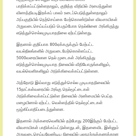
பாதிக்கப்பட்டுள்ளதாலும், குறித்த வீதியில் அமைந்துள்ள
விளாத்தியடிஇறக்கப் பாலம் உடைப்பெடுத்துள்ளதாலும்
அப்பகுதியில் நெற்செய்கை மேற்கொண்டுள்ள விவசாயிகள்
அறுவடைசெய்யப்படும் பெரும்போக நெல்லினை அங்கிருந்து
எடுத்துச்செல்லமுடியாதநிலை ஏற்பட்டுள்ளது.
இதனால் குறிப்பாக 800ஏக்கருக்கும் மேற்பட்ட
வயல்நிலங்களில் அறுவடைமேற்கொள்ளப்பட்ட
5000வரையிலான நெல் மூடைகள் அங்கிருந்து
எடுத்துச்செல்லமுடியாத நிலையில் வீதியோருங்களிலும்,
வயல்வெளிகளிலும் அடுக்கிவைக்கப்பட்டுள்ளன.
அத்தோடு இவ்வாறு எடுத்துச்செல்ல முடியாதநிலையில்
15நாட்கள்வரையில் அங்கு நெல்மூட்டைகள்
அடுக்கிவைக்கப்பட்டுள்ள நிலையில் அண்மையில் பெய்த
மழையினால் ஏற்பட்ட வெள்ளத்தில் நெல்மூட்டைகள்
மூழ்கிப்பாதிப்படைந்துள்ளன.
இதனால் அக்கரைவெளியில் தற்போது 200இற்கும் மேற்பட்ட
விவசாயிகள் பாதிக்கப்பட்டுள்ளதுடன், இதனைவிட இன்னும்
அறுவடைசெய்யவேண்டிய நிலையில் பலநூற்றுக்கணக்கான