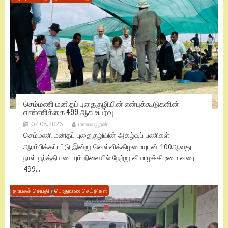
செம்மணி மனிதப் புதைகுழியின் என்புக்கூடுகளின்
எண்ணிக்கை 499 ஆக உயர்வு
07.08.2026
மாவையூரன்
செம்மணி மனிதப் புதைகுழியின் அகழ்வுப் பணிகள்
ஆரம்பிக்கப்பட்டு இன்று வெள்ளிக்கிழமையுடன் 100ஆவது
நாள் பூர்த்தியடையும் நிலையில் நேற்று வியாழக்கிழமை வரை
499...
தாயகச் செய்தி
பொதுவான செய்திகள்