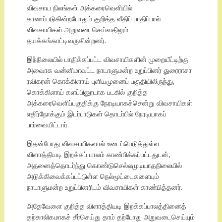
விவசாய நிலங்கள் அக்கரைவெளியில்
காணப்படுகின்றபோதும் குறித்த வீதிப் பாதிப்பால்
விவசாயிகள் அறுவடைசெய்வதிலும்
தயக்கங்காட்டிவருகின்றனர்.
இந்நிலையில் பாதிக்கப்பட்ட விவசாயிகளின் முறையீட்டிற்கு
அவைாக வன்னிமாவட்ட நாடாளுமன்ற உறுப்பினர் துரைராசா
ரவிகரன் கொக்கிளாய் புளியமுனைப் பகுதியிலிருந்து,
கொக்கிளாய் களப்பினூடாக படகில் குறித்த
அக்கரைவெளிப்பகுதிக்கு நேரடியாகச்சென்று விவசாயிகள்
எதிர்நோக்கும் இடர்பாடுகள் தொடர்பில் நேரடியாகப்
பார்வையிட்டார்.
இதன்போது விவசாயிகளால் உடைப்பெடுத்துள்ள
விளாத்தியடி இறக்கப் பாலம் காண்பிக்கப்பட்டதுடன்,
அதனைத்தொடர்ந்து கொண்டுசெல்லமுடியாதநிலையில்
அடுக்கிவைக்கப்பட்டுள்ள நெல்மூட்டைகளையும்
நாடாளுமன்ற உறுப்பினரிடம் விவசாயிகள் காண்பித்தனர்.
அதேவேளை குறித்த விளாத்தியடி இறக்கப்பாலத்தினைத்
தற்காலிகமாகச் சீர்செய்து தாம் தற்போது அறுவடைசெய்யும்