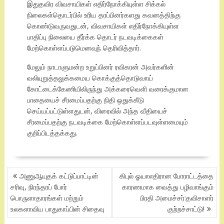
இதுதவிர விவசாயிகள் எதிர்நோக்கியுள்ள சிக்கல்
நிலைகள்தொடர்பில் உரிய தரப்பினர்களது கவனத்திற்கு
கொண்டுவருவதுடன், விவசாயிகள் எதிர்நோக்கியுள்ள
பாதிப்பு நிலையை தீர்க்க தொடர் நடவடிக்கைகள்
மேற்கொள்ளப்படுமெனவுந் தெரிவித்தார்.
மேலும் நாடாளுமன்ற உறுப்பினர் ரவிகரன் அவர்களின்
வலியுறுத்தலுக்கமைய கொக்குத்தொடுவாய்
கோட்டைக்கேணியிலிருந்து அக்கரைவெளி வரைக்குமான
பாதையைச் சீரமைப்பதற்கு நிதி ஒதுக்கீடு
செய்யப்பட்டுள்ளதுடன், விரைவில் அந்த வீதியைச்
சீரமைப்பதற்கு நடவடிக்கை மேற்கொள்ளப்படவுள்ளமையும்
குறிப்பிடத்தக்கது.
POST
அணுஆயுதக் கட்டுப்பாட்டின்
கிபுல் ஓயாஎதிரான போராட்டத்தை
NAVIGATION
சரிவு, நிரந்தரப் போர்
காரணமாக வைத்து பழிவாங்கும்
பொருளாதாரங்கள் மற்றும்
பிரதி அமைச்சர்:தவிசாளர்
உலகளாவிய பாதுகாப்பின் சிதைவு
குற்றச்சாட்டு!