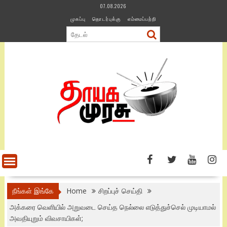
Skip
07.08.2026
to
முகப்பு
தொடர்புக்கு
எம்மைப்பற்றி
content
நீங்கள் இங்கே
Home
சிறப்புச் செய்தி
அக்கரை வெளியில் அறுவடை செய்த நெல்லை எடுத்துச்செல் முடியாமல்
அவதியுறும் விவசாயிகள்;