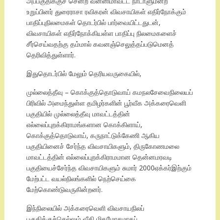
அப்பகுதிக்குச் சென்ற வன்னிமாவட்ட நாடாளுமன்ற
உறுப்பினர் துரைராசா ரவிகரன் விவசாயிகள் எதிர்நோக்கும்
பாதிப்புநிலமைகள் தொடர்பில் பார்வையிட்டதுடன்,
விவசாயிகள் எதிர்நோக்கியள்ள பாதிப்பு நிலமைகளைச்
சீர்செய்வதற்கு தம்மால் கவனஞ்செலுத்தப்படுமெனத்
தெரிவித்துள்ளார்.
இதுதொடர்பில் மேலும் தெரியவருகையில்,
முல்லைத்தீவு – கொக்குத்தொடுவாய் கமநலசேவைநிலையப்
பிரிவில் அமைந்துள்ள தமிழர்களின் பூர்வீக அக்கரைவெளி
பகுதியில் முல்லைத்தீவு மாவட்டத்தின்
எல்லைப்புறக்கிராமங்களான கொக்கிளாய்,
கொக்குத்தொடுவாய், கருநாட்டுக்கேணி ஆகிய
பகுதியினைச் சேர்ந்த விவசாயிகளும், திருகோணமலை
மாவட்டத்தின் எல்லைப்புறக்கிராமமான தென்னமரவடி
பகுதியைச்சேர்ந்த விவசாயிகளும் சுமார் 2000ஏக்கர்இற்கும்
மேற்பட்ட வயல்நிலங்களில் நெற்செய்கை
மேற்கொண்டுவருகின்றனர்.
இந்நிலையில் அக்கரைவெளி விவசாயநிலப்
பகுதிக்குச்செல்லும் வீதி மிகமோசமாகப்