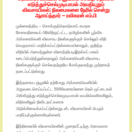
எடுத்துச்செல்முடியாமல் அவதியுறும்
விவசாயிகள்; நிலமைகளை நேரில் சென்று
ஆராய்ந்தார் – ரவிகரன் எம்.பி
முல்லைத்தீவு – கொக்குத்தொடுவாய் கமநல
சேவைநிலையப் பிரிவிற்குட்பட்ட, தமிழர்களின் பூர்வீக
அக்கரைவெளி விவசாய நிலங்களுக்குச் செல்லும் வீதி
வெகுவாகப் பாதிக்கப்பட்டுள்ளமையினாலும், குறித்த
வீதியில் அமைந்துள்ள விளாத்தியடிஇறக்கப் பாலம்
உடைப்பெடுத்துள்ளதாலும் அக்கரைவெளி விவசாய
நிலங்களுக்குச் செல்வதற்குரிய போக்குவரத்து முற்றாகத்
தடைப்பட்டுள்ளது.
இத்தகைய சூழலில் தற்போது அக்கரைவெளியில்
அறுவடைசெய்யப்பட்ட 5000வரையிலான நெல் மூட்டைகள்
அங்கிருந்து எடுத்துச்செல்லமுடியாமல் வயல்வெளிகளிலும்,
வீதிகளிலும் நீண்டநாட்களாக
அடுக்கிவைக்கப்பட்டுள்ளதுடன், விவசாயிகள் பெரும்
பாதிப்புக்குள்ளாகியுள்ளனர்.
இந்நிலையில் விவசாயிகளின் முறையீட்டிற்கு அமைவாக