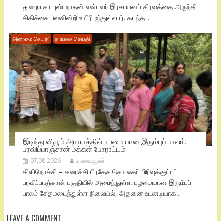
துரைராசா புஸ்பநாதன் என்பவர் இரசாயனப் திரவத்தை அருந்தி
சிகிச்சை பலனின்றி உயிரிழந்துள்ளார். கடந்த...
அண்மை செய்தி
தாயகச் செய்தி
இடிந்து விழும் அபாயத்தில் பழமையான இரும்புப் பாலம்;
பரவிப்பாஞ்சான் மக்கள் போராட்டம்
07.08.2026
மாவையூரன்
கிளிநொச்சி – கரைச்சி பிரதேச செயலகப் பிரிவுக்குட்பட்ட
பரவிப்பாஞ்சான் பகுதியில் அமைந்துள்ள பழமையான இரும்புப்
பாலம் சேதமடைந்துள்ள நிலையில், அதனை உடனடியாக...
LEAVE A COMMENT