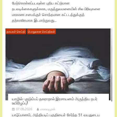
மேற்கொள்ளப்படவுள்ள புதிய கட்டுமான
நடவடிக்கைகளுக்காக, மருத்துவமனையின் சில பிரிவுகளை
மாகாண சபைக்குச் சொந்தமான கட்டடத்துக்குத்
தற்காலிகமாக இடமாற்றுவது...
தாயகச் செய்தி
பொதுவான செய்திகள்
யாழில் : குடும்பப் தகராறால் இரசாயனம் அருந்திய நபர்
உயிரிழப்பு!
07.08.2026
மாவையூரன்
யாழ்ப்பாணம், அத்தியடிப் பகுதியைச் சேர்ந்த 51 வயதுடைய