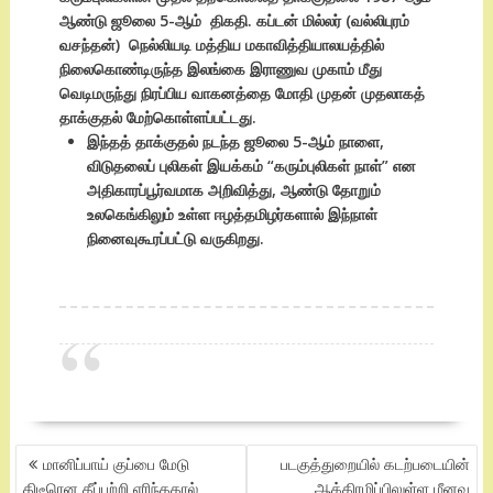
ஆண்டு ஜூலை 5-ஆம் திகதி. கப்டன் மில்லர் (வல்லிபுரம்
வசந்தன்) நெல்லியடி மத்திய மகாவித்தியாலயத்தில்
நிலைகொண்டிருந்த இலங்கை இராணுவ முகாம் மீது
வெடிமருந்து நிரப்பிய வாகனத்தை மோதி முதன் முதலாகத்
தாக்குதல் மேற்கொள்ளப்பட்டது.
இந்தத் தாக்குதல் நடந்த ஜூலை 5-ஆம் நாளை,
விடுதலைப் புலிகள் இயக்கம் “கரும்புலிகள் நாள்” என
அதிகாரப்பூர்வமாக அறிவித்து, ஆண்டு தோறும்
உலகெங்கிலும் உள்ள ஈழத்தமிழர்களால் இந்நாள்
நினைவுகூரப்பட்டு வருகிறது.
POST
மானிப்பாய் குப்பை மேடு
படகுத்துறையில் கடற்படையின்
NAVIGATION
திடீரென தீப்பற்றி எரிந்ததால்
ஆக்கிரமிப்பிலுள்ள மீனவ