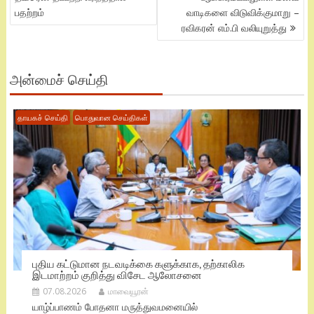
பதற்றம்
வாடிகளை விடுவிக்குமாறு –
ரவிகரன் எம்.பி வலியுறுத்து
அன்மைச் செய்தி
தாயகச் செய்தி
பொதுவான செய்திகள்
புதிய கட்டுமான நடவடிக்கை களுக்காக, தற்காலிக
இடமாற்றம் குறித்து விசேட ஆலோசனை
07.08.2026
மாவையூரன்
யாழ்ப்பாணம் போதனா மருத்துவமனையில்