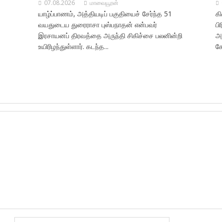
07.08.2026
மாவையூரன்
யாழ்ப்பாணம், அத்தியடிப் பகுதியைச் சேர்ந்த 51
க
வயதுடைய துரைராசா புஸ்பநாதன் என்பவர்
பி
இரசாயனப் திரவத்தை அருந்தி சிகிச்சை பலனின்றி
அ
உயிரிழந்துள்ளார். கடந்த...
ச