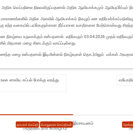
அதிக வெப்பநிலை நிலவவிருப்பதனால் அதிக ஆவியாக்கமும் ஆவியுயிர்ப்பும் நிகழ
ல் மாகாணங்களில் அதிக அளவில் ஆவியாக்கம் நிகழும் என எதிர்பார்க்கப்படுகிறத
கு ஏற்ற வகையில் பயிர்களுக்கான நீர்ப்பாசன வசதிகளை மேற்கொள்வது சிறந்த
சலன நிகழ்வை உருவாக்கும் என்பதனால் எதிர்வரும் 03.04.2026 முதல் எதிர்வரும
ில் மிதமான மழை கிடைக்கும் வாய்ப்புள்ளது.
்த மழை என்பதனால் இடிமின்னல் நிகழ்வுகள் தொடர்பிலும் மக்கள் அவதானம
 உலக ளாவிய கப்பல் போக்கு வரத்து
வயோதிபப
யாழில் : குடும்பப் தகராறால் இரசாயனம்
இ
தாயகச் செய்தி
பொதுவான செய்திகள்
அண்மை
அருந்திய நபர் உயிரிழப்பு!
ப