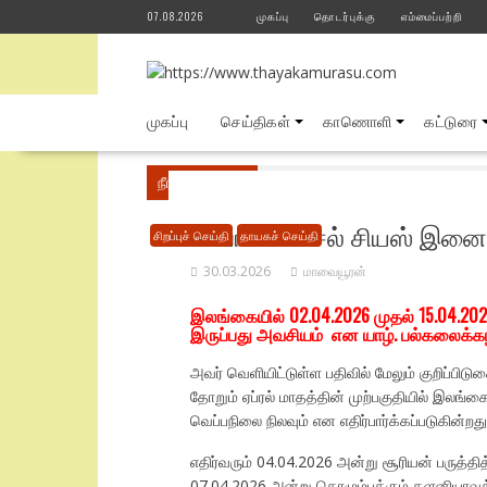
Skip
07.08.2026
முகப்பு
தொடர்புக்கு
எம்மைப்பற்றி
to
content
முகப்பு
செய்திகள்
காணொளி
கட்டுரை
நீங்கள் இங்கே
Home
சிறப்புச் செய்தி
இலங
40 பாகை செல் சியஸ் இனை 
சிறப்புச் செய்தி
தாயகச் செய்தி
30.03.2026
மாவையூரன்
இலங்கையில் 02.04.2026 முதல் 15.04.
இருப்பது அவசியம் என யாழ். பல்கலைக்கழக
அவர் வெளியிட்டுள்ள பதிவில் மேலும் குறிப்பி
தோறும் ஏப்ரல் மாதத்தின் முற்பகுதியில் இலங
வெப்பநிலை நிலவும் என எதிர்பார்க்கப்படுகின்றது
எதிர்வரும் 04.04.2026 அன்று சூரியன் பருத்தி
07.04.2026 அன்று கொழும்புக்கும் களனியாவுக்க