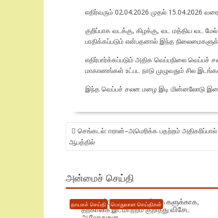
எதிர்வரும் 02.04.2026 முதல் 15.04.2026 வரை 
குறிப்பாக வடக்கு, கிழக்கு, வட மத்திய வட மே
பாதிக்கப்படும் என்பதனால் இந்த நிலைமைகளுக்
எதிர்பார்க்கப்படும் அதிக வெப்பநிலை வெப்பச் 
மாகாணங்கள் உட்பட நாடு முழுவதும் சில இடங்கள
இந்த வெப்பச் சலன மழை இடி மின்னலோடு இணைந
POST
செங்கடல்: ஈரான்–அமெரிக்க பதற்றம் அதிகரிப்பால்
NAVIGATION
ஆபத்தில்
அன்மைச் செய்தி
புதிய கட்டுமான நடவடிக்கை களுக்காக,
தாயகச் செய்தி
பொதுவான செய்திகள்
தற்காலிக இடமாற்றம் குறித்து விசேட
ஆலோசனை