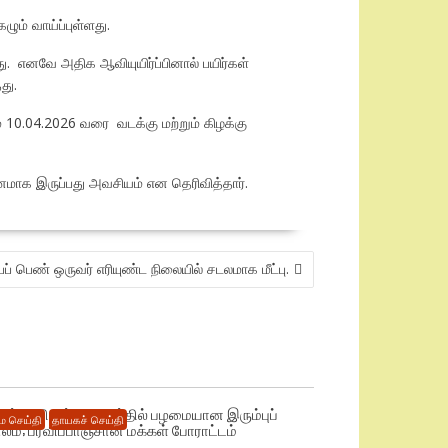
ும் வாய்ப்புள்ளது.
ு. எனவே அதிக ஆவியுயிர்ப்பினால் பயிர்கள்
து.
் 10.04.2026 வரை வடக்கு மற்றும் கிழக்கு
ாக இருப்பது அவசியம் என தெரிவித்தார்.
் பெண் ஒருவர் எரியுண்ட நிலையில் சடலமாக மீட்பு.
டிந்து விழும் அபாயத்தில் பழமையான இரும்புப்
 செய்தி
தாயகச் செய்தி
ாலம்; பரவிப்பாஞ்சான் மக்கள் போராட்டம்