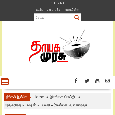
Skip
07.08.2026
to
முகப்பு
தொடர்புக்கு
எம்மைப்பற்றி
content
நீங்கள் இங்கே
Home
இலங்கை செய்தி.
அதிகரித்த டொலரின் பெறுமதி – இலங்கை ரூபா சரிந்தது