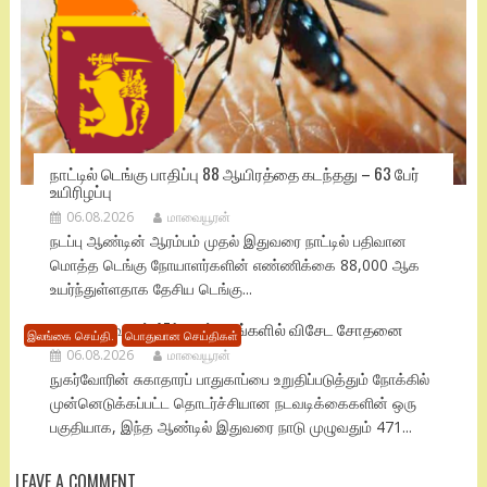
நாட்டில் டெங்கு பாதிப்பு 88 ஆயிரத்தை கடந்தது – 63 பேர்
உயிரிழப்பு
06.08.2026
மாவையூரன்
நடப்பு ஆண்டின் ஆரம்பம் முதல் இதுவரை நாட்டில் பதிவான
மொத்த டெங்கு நோயாளர்களின் எண்ணிக்கை 88,000 ஆக
உயர்ந்துள்ளதாக தேசிய டெங்கு...
நாடு முழுவதும் 471 மருந்தகங்களில் விசேட சோதனை
இலங்கை செய்தி.
பொதுவான செய்திகள்
06.08.2026
மாவையூரன்
நுகர்வோரின் சுகாதாரப் பாதுகாப்பை உறுதிப்படுத்தும் நோக்கில்
முன்னெடுக்கப்பட்ட தொடர்ச்சியான நடவடிக்கைகளின் ஒரு
பகுதியாக, இந்த ஆண்டில் இதுவரை நாடு முழுவதும் 471...
LEAVE A COMMENT