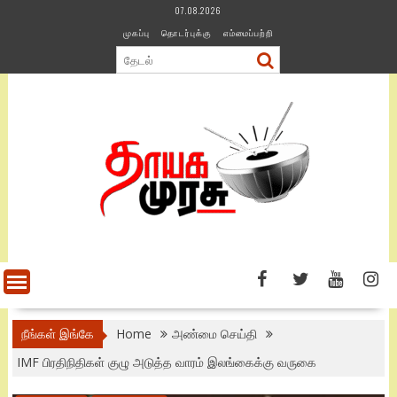
Skip
07.08.2026
to
முகப்பு
தொடர்புக்கு
எம்மைப்பற்றி
content
நீங்கள் இங்கே
Home
அண்மை செய்தி
IMF பிரதிநிதிகள் குழு அடுத்த வாரம் இலங்கைக்கு வருகை