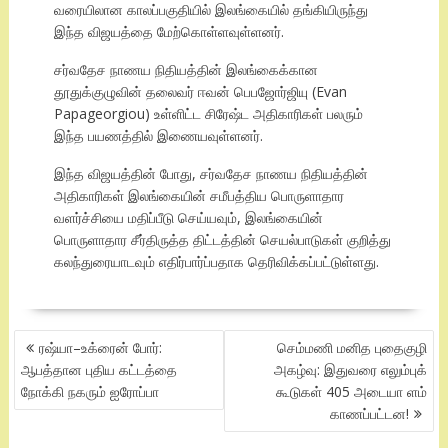
வரையிலான காலப்பகுதியில் இலங்கையில் தங்கியிருந்து
இந்த விஜயத்தை மேற்கொள்ளவுள்ளனர்.
சர்வதேச நாணய நிதியத்தின் இலங்கைக்கான
தூதுக்குழுவின் தலைவர் ஈவன் பெபஜோர்ஜியு (Evan
Papageorgiou) உள்ளிட்ட சிரேஷ்ட அதிகாரிகள் பலரும்
இந்த பயணத்தில் இணையவுள்ளனர்.
இந்த விஜயத்தின் போது, சர்வதேச நாணய நிதியத்தின்
அதிகாரிகள் இலங்கையின் சமீபத்திய பொருளாதார
வளர்ச்சியை மதிப்பீடு செய்யவும், இலங்கையின்
பொருளாதார சீர்திருத்த திட்டத்தின் செயல்பாடுகள் குறித்து
கலந்துரையாடவும் எதிர்பார்ப்பதாக தெரிவிக்கப்பட்டுள்ளது.
POST
ரஷ்யா–உக்ரைன் போர்:
செம்மணி மனித புதைகுழி
NAVIGATION
ஆபத்தான புதிய கட்டத்தை
அகழ்வு: இதுவரை எலும்புக்
நோக்கி நகரும் ஐரோப்பா
கூடுகள் 405 அடையா ளம்
காணப்பட்டன!