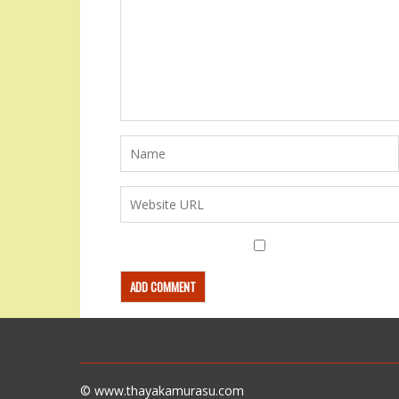
© www.thayakamurasu.com