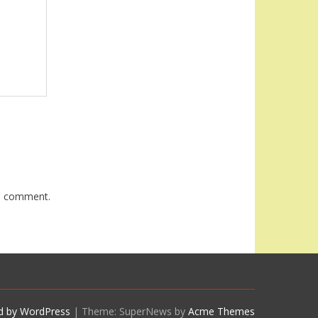
 I comment.
d by WordPress
|
Theme: SuperNews by
Acme Themes