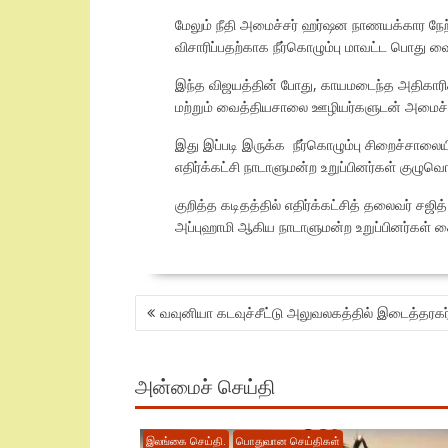
மேலும் நீதி அமைச்சர் ஹர்ஷன நாணயக்கார நேற
விசாரிப்பதற்காக நீர்கொழும்பு மாவட்ட பொது வ
இந்த விஜயத்தின் போது, காயமடைந்த அதிகாரிக
மற்றும் வைத்தியசாலை ஊழியர்களுடன் அமைச்சர
இது இப்படி இருக்க நீர்கொழும்பு சிறைச்சாலை
எதிர்க்கட்சி நாடாளுமன்ற உறுப்பினர்கள் கு
குறித்த கடிதத்தில் எதிர்க்கட்சித் தலைவர் சஜி
அப்புஹாமி ஆகிய நாடாளுமன்ற உறுப்பினர்கள் க
POST
வவுனியா கடவுச்சீட்டு அலுவலகத்தில் இடைத்தரகர்
NAVIGATION
அன்மைச் செய்தி
இலங்கை செய்தி.
பொதுவான செய்திகள்