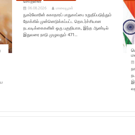
சோதனை
06.08.2026
மாவையூரன்
நுகர்வோரின் சுகாதாரப் பாதுகாப்பை உறுதிப்படுத்தும்
நோக்கில் முன்னெடுக்கப்பட்ட தொடர்ச்சியான
நடவடிக்கைகளின் ஒரு பகுதியாக, இந்த ஆண்டில்
இதுவரை நாடு முழுவதும் 471...
ு
ட
ம
நா
ந
ிய
இந
வழ