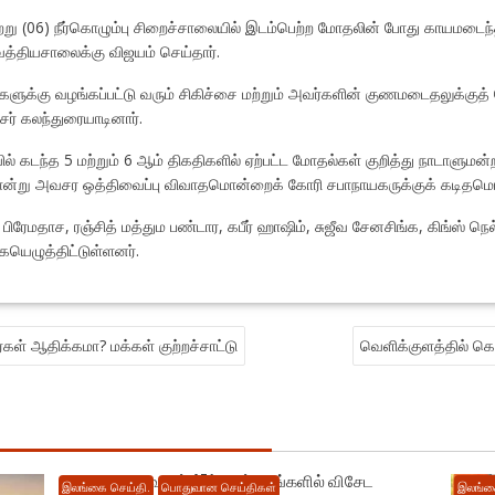
்று (06) நீர்கொழும்பு சிறைச்சாலையில் இடம்பெற்ற மோதலின் போது காயமடைந்
ைத்தியசாலைக்கு விஜயம் செய்தார்.
ளுக்கு வழங்கப்பட்டு வரும் சிகிச்சை மற்றும் அவர்களின் குணமடைதலுக்குத
் கலந்துரையாடினார்.
யில் கடந்த 5 மற்றும் 6 ஆம் திகதிகளில் ஏற்பட்ட மோதல்கள் குறித்து நாடாள
ழுவொன்று அவசர ஒத்திவைப்பு விவாதமொன்றைக் கோரி சபாநாயகருக்குக் கடிதம
த் பிரேமதாச, ரஞ்சித் மத்தும பண்டார, கபீர் ஹாஷிம், சுஜீவ சேனசிங்க, கிங்ஸ் 
ையெழுத்திட்டுள்ளனர்.
கள் ஆதிக்கமா? மக்கள் குற்றச்சாட்டு
வெளிக்குளத்தில் கொட
நாடு முழுவதும் 471 மருந்தகங்களில் விசேட
இலங்கை செய்தி.
பொதுவான செய்திகள்
இலங்க