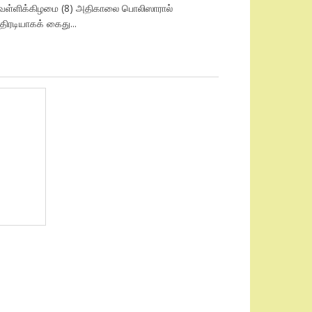
ெள்ளிக்கிழமை (8) அதிகாலை பொலிஸாரால்
திரடியாகக் கைது...