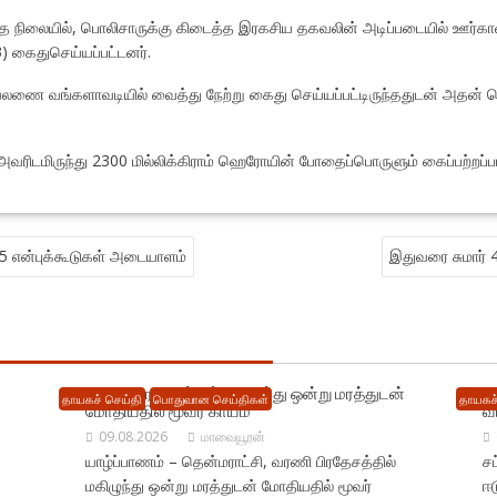
வந்த நிலையில், பொலிசாருக்கு கிடைத்த இரகசிய தகவலின் அடிப்படையில் ஊர்கா
3) கைதுசெய்யப்பட்டனர்.
ி வேலணை வங்களாவடியில் வைத்து நேற்று கைது செய்யப்பட்டிருந்ததுடன் அதன்
வரிடமிருந்து 2300 மில்லிக்கிராம் ஹெரோயின் போதைப்பொருளும் கைப்பற்றப்பட்
5 என்புக்கூடுகள் அடையாளம்
இதுவரை சுமார் 
வரணி பிரதேசத்தில் மகிழுந்து ஒன்று மரத்துடன்
கச
தாயகச் செய்தி
பொதுவான செய்திகள்
தாயகச்
மோதியதில் மூவர் காயம்
வ
09.08.2026
மாவையூரன்
யாழ்ப்பாணம் – தென்மராட்சி, வரணி பிரதேசத்தில்
ச
மகிழுந்து ஒன்று மரத்துடன் மோதியதில் மூவர்
ஈ