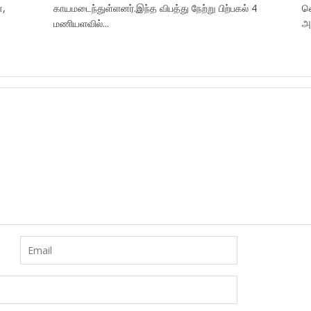
்,
காயமடைந்துள்ளனர்.இந்த விபத்து நேற்று பிற்பகல் 4
வ
மணியளவில்...
அ