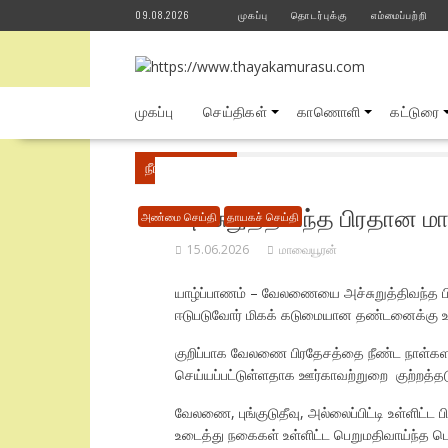
Skip
09.08.2026
முகப்பு
தொடர்புக்கு
எம்மைப்பற்றி
to
content
முகப்பு
செய்திகள்
காணொளி
கட்டுரை
நீங்கள் இங்கே
Home
அண்மை செய்தி
வே
அச்சுறுத்திவந்த பிரதான மாட
அண்மை செய்தி
தாயகச் செய்தி
15.06.2026
மாவையூரன்
யாழ்ப்பாணம் – வேலணையை அச்சுறுத்திவந்த பிரத
ஈடுபடுவோர் மிகக் கடுமையான தண்டனைக்கு உட்பட
குறிப்பாக வேலணை பிரதேசத்தை நீண்ட நாள்களாக 
செய்யப்பட்டுள்ளதாக ஊர்காவற்றுறை குற்றத்தடுப
வேலணை, புங்குடுதீவு, அல்லைப்பிட்டி உள்ளிட
உடைத்து நகைகள் உள்ளிட்ட பெறுமதிவாய்ந்த பொ