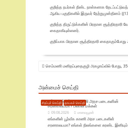
குறித்த நபர்கள் நீண்ட நாள்களாக தேடப்பட்டு
ஆகிய பகுதிகளில் இருவர் நேற்றுமுன்தினம் ((1
குறித்த திருட்டுக்களின் பிரதான சூத்திரதார
கைதாகியுள்ளனர்.
குறிப்பாக பிரதான சூத்திரதாரி கைதாகும்போது அ
POST
செம்மணி மனிதப்புதைகுழி அகழாய்வில் போது, 35
NAVIGATION
அன்மைச் செய்தி
எங்களின் பூர்வீக காணி அரச படைகளின்
சிறப்புச் செய்தி
தாயகச் செய்தி
சரணாலயமா? பலாலி மக்கள்
09.08.2026
மாவையூரன்
எங்களின் பூர்வீக காணி அரச படைகளின்
சரணாலயமா? எங்கள் நிலங்களை சுரண்ட இனியும்