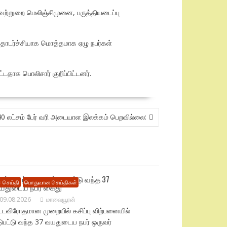
வற்றுறை மெலிஞ்சிமுனை, பருத்தியடைப்பு
 தொடர்ச்சியாக மொத்தமாக ஏழு நபர்கள்
டதாக பொலிசார் குறிப்பிட்டனர்.
40 லட்சம் பேர் வரி அடையாள இலக்கம் பெறவில்லை:
ிப்பு விற்பனையில் ஈடுபட்டு வந்த 37
 செய்தி
பொதுவான செய்திகள்
யதுடைய நபர் கைது
09.08.2026
மாவையூரன்
ட்டவிரோதமான முறையில் கசிப்பு விற்பனையில்
டுபட்டு வந்த 37 வயதுடைய நபர் ஒருவர்