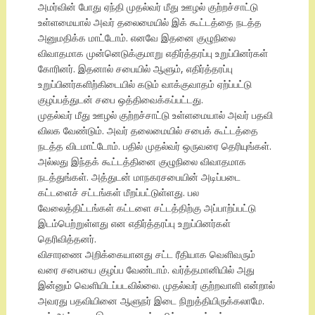
அமர்வின் போது ஏந்தி முதல்வர் மீது ஊழல் குற்றச்சாட்டு
உள்ளமையால் அவர் தலைமையில் இக் கூட்டத்தை நடத்த
அனுமதிக்க மாட்டோம். எனவே இதனை குழுநிலை
விவாதமாக முன்னெடுக்குமாறு எதிர்த்தரப்பு உறுப்பினர்கள்
கோரினர். இதனால் சபையில் ஆளும், எதிர்த்தரப்பு
உறுப்பினர்களிற்கிடையில் கடும் வாக்குவாதம் ஏற்ப்பட்டு
குழப்பத்துடன் சபை ஒத்திவைக்கப்பட்டது.
முதல்வர் மீது ஊழல் குற்றச்சாட்டு உள்ளமையால் அவர் பதவி
விலக வேண்டும். அவர் தலைமையில் சபைக் கூட்டத்தை
நடத்த விடமாட்டோம். பதில் முதல்வர் ஒருவரை தெரியுங்கள்.
அல்லது இந்தக் கூட்டத்தினை குழுநிலை விவாதமாக
நடத்துங்கள். அத்துடன் மாநகரசபையின் அடிப்படை
கட்டளைச் சட்டங்கள் மீறப்பட்டுள்ளது. பல
வேலைத்திட்டங்கள் கட்டளை சட்டத்திற்கு அப்பாற்ப்பட்டு
இடம்பெற்றுள்ளது என எதிர்த்தரப்பு உறுப்பினர்கள்
தெரிவித்தனர்.
விசாரணை அறிக்கையானது சட்ட ரீதியாக வெளிவரும்
வரை சபையை குழப்ப வேண்டாம். வர்த்தமானியில் அது
இன்னும் வெளியிடப்படவில்லை. முதல்வர் குற்றவாளி என்றால்
அவரது பதவியினை ஆளுநர் இடை நிறுத்தியிருக்கலாமே.