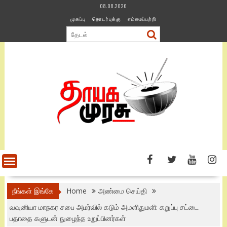
Skip
08.08.2026
to
முகப்பு
தொடர்புக்கு
எம்மைப்பற்றி
content
நீங்கள் இங்கே
Home
அண்மை செய்தி
வவுனியா மாநகர சபை அமர்வில் கடும் அமளிதுமளி: கறுப்பு சட்டை
பதாதை களுடன் நுழைந்த உறுப்பினர்கள்