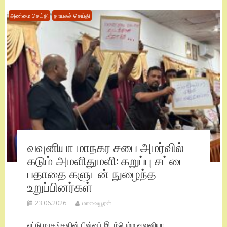
அண்மை செய்தி
தாயகச் செய்தி
வவுனியா மாநகர சபை அமர்வில்
கடும் அமளிதுமளி: கறுப்பு சட்டை
பதாதை களுடன் நுழைந்த
உறுப்பினர்கள்
23.06.2026
மாவையூரன்
எட்டு மாதங்களின் பின்னர் இடம்பெற்ற வவுனியா