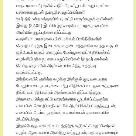
மாநகரசபை அமர்வில் கடும் அமளிதுமளி: கறுப்பு சட்டை
பதாதைகளுடன் நுழைந்த உறுப்பினர்கள்
உயர் நீதிமன்ற உத்தரவின்படி எட்டு மாதங்களுக்கு பின்னர்
இன்று (22.06) இடம்பெற்ற வவுனியா மாநகரசபையின்
அமர்வில் குழப்பநிலை ஏற்ப்பட்டது.
வவுனியா மாநகரசபையின் மக்கள் பிரதிநிதிகளின்
செயற்பாட்டிற்கு இடைக்கால தடை உத்தரவை கடந்த வருடம்
ஒக்டோபர் மாதம் கொழும்பு மேன்முறையீட்டு நீதிமன்றம்
வழங்கியிருந்தது. சபை உறுப்பினர்கள் இருவர் தாக்கல்
செய்த வழக்கின் அடிப்படையில் அந்த உத்தரவு
வழங்கப்பட்டது.
இந்நிலையில் குறித்த வழக்கு இன்னும் முடிவடையாத
போதும் சபை நடவடிக்கை மீது விதிக்கப்பட்ட தடைஉத்தரவை
நீக்கி உயர் நீதிமன்றம் அண்மையில் தீர்ப்பளித்தது.
இதனையடுத்து எட்டு மாதங்களாக முடக்கப்பட்டிருந்த
சபையின் செயற்ப்பாடுகள் மீள ஆரம்பிக்கப்பட்டிருந்ததுடன்,
சபையின் அமர்வு முதல்வர் சு.காண்டீபன் தலைமையில்
இடம்பெற்றது.
இதன்போது, சபைக் கூட்டத்திற்கு எதிர்கட்சி உறுப்பினர்கள்
கறுப்பு ஆடைகளை அணிந்து வந்ததுடன், பதாதைகளையும்