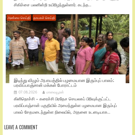
சிகிச்சை பலனின்றி உயிரிழந்துள்ளார். கடந்த...
அண்மை செய்தி
தாயகச் செய்தி
இடிந்து விழும் அபாயத்தில் பழமையான இரும்புப் பாலம்;
பரவிப்பாஞ்சான் மக்கள் போராட்டம்
07.08.2026
மாவையூரன்
கிளிநொச்சி – கரைச்சி பிரதேச செயலகப் பிரிவுக்குட்பட்ட
பரவிப்பாஞ்சான் பகுதியில் அமைந்துள்ள பழமையான இரும்புப்
பாலம் சேதமடைந்துள்ள நிலையில், அதனை உடனடியாக...
LEAVE A COMMENT