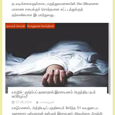
நடவடிக்கைகளுக்காக, மருத்துவமனையின் சில பிரிவுகளை
மாகாண சபைக்குச் சொந்தமான கட்டடத்துக்குத்
தற்காலிகமாக இடமாற்றுவது...
தாயகச் செய்தி
பொதுவான செய்திகள்
யாழில் : குடும்பப் தகராறால் இரசாயனம் அருந்திய நபர்
உயிரிழப்பு!
07.08.2026
மாவையூரன்
யாழ்ப்பாணம், அத்தியடிப் பகுதியைச் சேர்ந்த 51 வயதுடைய
துரைராசா புஸ்பநாதன் என்பவர் இரசாயனப் திரவத்தை அருந்தி