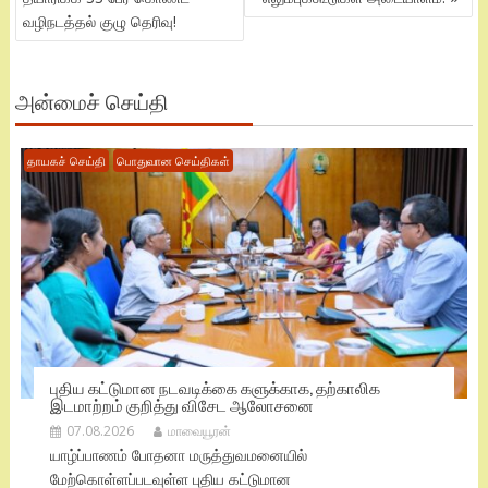
வழிநடத்தல் குழு தெரிவு!
அன்மைச் செய்தி
தாயகச் செய்தி
பொதுவான செய்திகள்
புதிய கட்டுமான நடவடிக்கை களுக்காக, தற்காலிக
இடமாற்றம் குறித்து விசேட ஆலோசனை
07.08.2026
மாவையூரன்
யாழ்ப்பாணம் போதனா மருத்துவமனையில்
மேற்கொள்ளப்படவுள்ள புதிய கட்டுமான