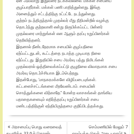
ஏன் அவ்வாறு இதுவரை நடக்கவில்லை. மக்கள் சபையை
குழப்பாதீர்கள். மக்கள் பணி பாதித்துள்ளது. இங்கு
அனைத்தும் சட்டத்திற்கு உட்பட்டே நடந்துள்ளது.
குற்றம் நடந்திருந்தால் முதல்வர் மீது நீதிமன்றில் வழக்கு
தொடர்ந்து குற்றவாளி என்று நிரூபிக்கப்பட்ட பின்னர்
முதல்வரை மாற்றுங்கள் என ஆளும் தரப்பு உறுப்பினர்கள்
தெரிவித்தனர்.
இதனால் நீண்டநேரமாக சபையில் குழப்பநிலை
ஏற்ப்பட்டதுடன், கூட்டத்தை நடாத்த முடியாத நிலை
ஏற்ப்பட்டது. இறுதியில் சபை அமர்வு பத்து நிமிடங்கள்
முதல்வரால் ஒத்திவைக்கப்பட்டு குழுநிலை விவாதமாக சபை
அமர்வு தொடர்ச்சியாக இடம்பெற்றது.
இதன்போது, ‘மாநகரமக்களே விழிப்படையுங்கள்.
கட்டளைச்சட்டங்களை மீறவேண்டாம். சபையின்
சொத்துக்களை விற்காதே” போன்ற வாசகங்கள் தாங்கிய
பதாதைகளையும் எதிர்த்தரப்பு உறுப்பினர்கள் சபை
மண்டபத்திற்குள் ஏந்தியிருந்தமை குறிப்பிடத்தக்கது.
POST
அரசமைப்பு பொது வரைவைத்
செம்மணியில் மேலும் 7
NAVIGATION
தயாரிக்க 33 பேர் கொண்ட
எலும்புக்கூடுகள் அடையாளம்!