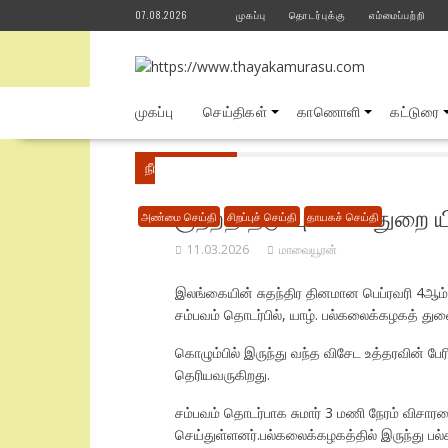
Skip
07.08.2026
முகப்பு
தொடர்புக்கு
எம்மைப்பற்றி
to
content
முகப்பு
செய்திகள்
காணொளி
கட்டுரை
நீங்கள் இங்கே
Home
அண்மை செய்தி
யா
குற்றத் தடுப்பு காவல்துற
அண்மை செய்தி
சிறப்புச் செய்தி
தாயகச் செய்தி
11.03.2026
மாவையூரன்
இலங்கையின் சுதந்திர தினமான பெப்ரவரி 4ஆம் தி
சம்பவம் தொடர்பில், யாழ். பல்கலைக்கழகத் துண
கொழும்பில் இருந்து வந்த விசேட உத்தரவின் ப
தெரியவருகிறது.
சம்பவம் தொடர்பாக சுமார் 3 மணி நேரம் விச
செய்துள்ளனர்.பல்கலைக்கழகத்தில் இருந்து பல