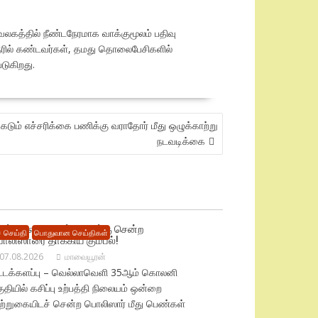
லகத்தில் நீண்டநேரமாக வாக்குமூலம் பதிவு
ேரில் கண்டவர்கள், தமது தொலைபேசிகளில்
டுகிறது.
கடும் எச்சரிக்கை பணிக்கு வராதோர் மீது ஒழுக்காற்று
நடவடிக்கை
சிப்பு நிலைய முற்றுகைக்கு சென்ற
 செய்தி
பொதுவான செய்திகள்
ொலிஸாரை தாக்கிய கும்பல்!
07.08.2026
மாவையூரன்
ட்டக்களப்பு – வெல்லாவெளி 35ஆம் கொலனி
ுதியில் கசிப்பு உற்பத்தி நிலையம் ஒன்றை
ுற்றுகையிடச் சென்ற பொலிஸார் மீது பெண்கள்