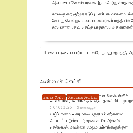
அடிப்படையிலே விசாரணை இடம்பெற்றுள்ளதாகத் 
காவல்துறை குற்றத்தடுப்பு பணியக வாகனம் பல்
செய்து சென்றுள்ளமை மாணவர்கள் மத்தியில் த
காணொளி பதிவு செய்த பாதுகாப்பு அதிகாரிகள் மற
POST
ஊவா பரணகம பாரிய சட்டவிரோத மது உற்பத்தி, வி
NAVIGATION
அன்மைச் செய்தி
கீரிமலை பகுதியில் கழிவுகளை மீள அள்ளிச்
தாயகச் செய்தி
பொதுவான செய்திகள்
செல்லாமல், பள்ளங்களுக்குள் தள்ளிவிட முயற்ச
07.08.2026
மாவையூரன்
யாழ்ப்பாணம் – கீரிமலை பகுதியில் ஏற்கனவே
கொட்டப்பட்டுள்ள கழிவுகளை மீள அள்ளிச்
செல்லாமல், அவற்றை மேலும் பள்ளங்களுக்குள்