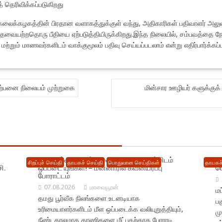
தெரிவிக்கப்படுகிறது
கலைக்கழகத்தின் பிரதான வளாகத்துக்குள் வந்து, அதிகாரிகள் பதிவாளர் அலுவ
ேவையற்றதொரு பீதியை ஏற்படுத்தியிருக்கிறது.இந்த நிலையில், சம்பவத்தை ந
்றும் மாணவர்களிடம் வாக்குமூலம் பதிவு செய்யப்படலாம் என்று எதிர்பார்க்கப்ப
ற்பனை நிலையம் முற்றுகை
மின்சார ஊழியர் களுக்குக் 
எமது பூர்வீக நிலங் களை உடனடியாக எம்மிடம்
க
சிறப்புச் செய்தி
தாயகச் செய்தி
பொதுவான செய்திகள்
தாயகச்
ி.
ஒப்படை யுங்கள்! – மன்னாரில் கவனயீர்ப்பு
ப
போராட்டம்
07.08.2026
மாவையூரன்
ம
தமது பூர்வீக நிலங்களை உடனடியாக
பக
உரிமையாளர்களிடம் மீள ஒப்படைக்க வலியுறுத்தியும்,
ம
நீண்டகாலமாக காணிகளை மீட்பதற்காக போராடி