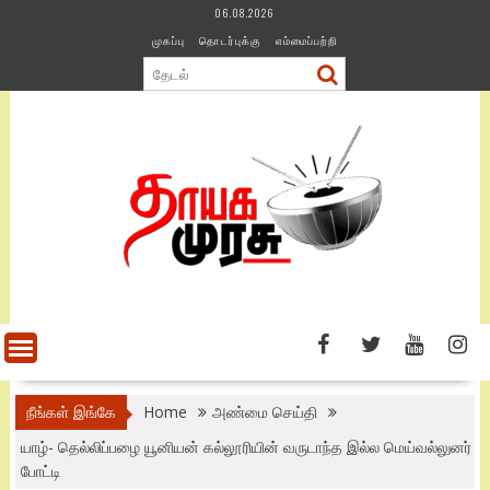
Skip
06.08.2026
to
முகப்பு
தொடர்புக்கு
எம்மைப்பற்றி
content
நீங்கள் இங்கே
Home
அண்மை செய்தி
யாழ்- தெல்லிப்பழை யூனியன் கல்லூரியின் வருடாந்த இல்ல மெய்வல்லுனர்
போட்டி