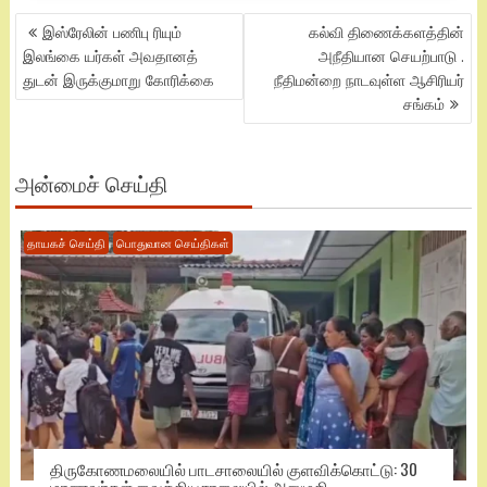
POST
இஸ்ரேலின் பணிபு ரியும்
கல்வி திணைக்களத்தின்
NAVIGATION
இலங்கை யர்கள் அவதானத்
அநீதியான செயற்பாடு .
துடன் இருக்குமாறு கோரிக்கை
நீதிமன்றை நாடவுள்ள ஆசிரியர்
சங்கம்
அன்மைச் செய்தி
தாயகச் செய்தி
பொதுவான செய்திகள்
திருகோணமலையில் பாடசாலையில் குளவிக்கொட்டு: 30
மாணவர்கள் வைத்தியசாலையில் அனுமதி