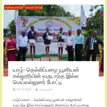
அண்மை செய்தி
தாயகச் செய்தி
யாழ்- தெல்லிப்பழை யூனியன்
கல்லூரியின் வருடாந்த இல்ல
மெய்வல்லுனர் போட்டி
07.03.2026
மாவையூரன்
யாழ்ப்பாணம் – தெல்லிப்பழை யூனியன் கல்லூரியின்
வருடாந்த இல்ல மெய்வல்லுனர் திறனாய்வு போட்டியானது