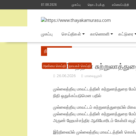
Skip
07.08.2026
முகப்பு
தொடர்புக்கு
எம்மைப்பற்றி
to
content
முகப்பு
செய்திகள்
காணொளி
கட்டுரை
நீங்கள் இங்கே
Home
அண்மை செய்தி
மு
மாவட்டத்தின் சுற்றுலாத்துற
அண்மை செய்தி
தாயகச் செய்தி
26.06.2026
மாவையூரன்
முல்லைத்தீவு மாவட்டத்தின் சுற்றுலாத்துறை மேம்
நிதி ஒதுக்கப்படுமென பதில்
முல்லைத்தீவு மாவட்டம் சுற்றுலாத்துறையில் மி
முல்லைத்தீவு மாவட்டத்தின் சுற்றுலாத்துறை மே
அருண் ஹேமச்சந்திர ஆகியோரிடம் கேள்வி எழுப்பி
இந்நிலையில் முல்லைத்தீவு மாவட்டத்தின் கொக்கு