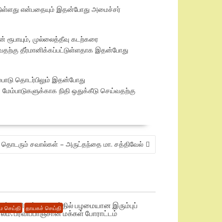
ட்டுள்ளது என்பதையும் இதன்போது அமைச்சர்
ன் ரூபாயும், முல்லைத்தீவு கடற்கரை
ய்வதற்கு தீர்மானிக்கப்பட்டுள்ளதாக இதன்போது
ம்பாடு தொடர்பிலும் இதன்போது
் மேம்பாடுகளுக்காக நிதி ஒதுக்கீடு செய்வதற்கு
கு தொடரும் சவால்கள் – அருட்தந்தை மா. சத்திவேல்
டிந்து விழும் அபாயத்தில் பழமையான இரும்புப்
 செய்தி
தாயகச் செய்தி
ாலம்; பரவிப்பாஞ்சான் மக்கள் போராட்டம்