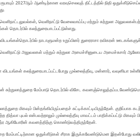
யன்ரூபாயும் 2027ஆம் ஆண்டிற்கான வரவுசெலவுத் திட்டத்தில் நிதி ஒதுக்கீடுசெய
து.
ெளிநாட்டலுவல்கள், வெளிநாட்டு வேலைவாய்ப்பு மற்றும் சுற்றுலா அலுவலகள்ப
்கள் தொடர்பில் கலந்துரையாடப்பட்டுள்ளது.
்ட விடயங்கள்தொடர்பில் நாடாளுமன்ற உறுப்பினர் துரைராசா ரவிகரன் ஊடகங்களுக்
வெளிநாட்டு அலுவலகள் மற்றும் சுற்றுலா அமைச்சினுடைய அமைச்சுசார் ஆலோசன
ான விடயங்கள் கலந்துரையாடப்பட்டபோது முல்லைத்தீவு, மன்னார், வவுனியா உள்ளிட்
டத்தின் சுற்றுலாத்துறை மேம்பாடு தொடர்பில் விசேட கவனஞ்செலுத்தப்படவே
ாத்துறை மிகவும் பின்தங்கியிருப்பதைச் சுட்டிக்காட்டியிருந்தேன். குறிப்பாக க
 தித்வா புயல் என்பவற்றாலும் முல்லைத்தீவு மாவட்டம் பாதிக்கப்பட்டு மிகவும
ந்ர ஆகியோரின் கவனத்திற்கு கொண்டுவந்திருந்தேன்.
ுறை மேம்பாட்டிற்கான ஒதுக்கீடுகள் சீராக இருக்கவேண்டுமென இதன்போது வலியு