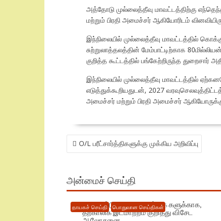
அத்தோடு முல்லைத்தீவு மாவட்டத்திற்கு எந்தெந
மற்றும் பிரதி அமைச்சர் ஆகியோரிடம் வினவியிரு
இந்நிலையில் முல்லைத்தீவு மாவட்டத்தில் கொக்கு
சுற்றுலாத்தலத்தின் மேம்பாட்டிற்காக 80மில்லி
குறித்த கூட்டத்தில் பங்கேற்றிருந்த துறைசார் அத
இந்நிலையில் முல்லைத்தீவு மாவட்டத்தில் ஏற்க
எடுத்துக்கூறியதுடன், 2027 வரவுசெலவுத்திட்டத்
அமைச்சர் மற்றும் பிரதி அமைச்சர் ஆகியோருக்
POST
O/L பரீட்சார்த்திகளுக்கு முக்கிய அறிவிப்பு
NAVIGATION
அன்மைச் செய்தி
புதிய கட்டுமான நடவடிக்கை களுக்காக,
தாயகச் செய்தி
பொதுவான செய்திகள்
தற்காலிக இடமாற்றம் குறித்து விசேட
ஆலோசனை