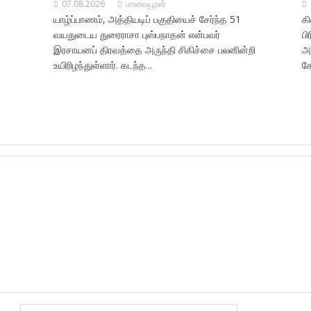
07.08.2026
மாவையூரன்
யாழ்ப்பாணம், அத்தியடிப் பகுதியைச் சேர்ந்த 51
க
வயதுடைய துரைராசா புஸ்பநாதன் என்பவர்
பி
இரசாயனப் திரவத்தை அருந்தி சிகிச்சை பலனின்றி
அ
உயிரிழந்துள்ளார். கடந்த...
ச