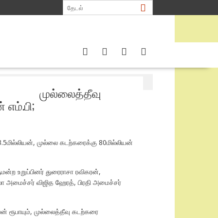
விகரன் எம்.பி;
முல்லைத்தீவு
எம்.பி;
53.5மில்லியன், முல்லை கடற்கரைக்கு 80மில்லியன்
ுமன்ற உறுப்பினர் துரைராசா ரவிகரன்,
ுலா அமைச்சர் விஜித ஹேரத், பிரதி அமைச்சர்
ன் ரூபாயும், முல்லைத்தீவு கடற்கரை