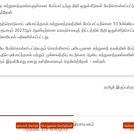
்த சுற்றுலாத்தலங்களுக்கான மேம்பாட்டிற்கு நிதி ஒதுக்கீடுகள் மேற்கொள்ளப்ப
ந்தேன்.
த்தொடுவாய் புலிபாய்ந்தகல் சுற்றுலாத்தலத்தின் மேம்பாட்டிற்கென 53.5மில்லிய
யன்ரூபாயும் 2027ஆம் ஆண்டிற்கான வரவுசெலவுத் திட்டத்தில் நிதி ஒதுக்கீடுசெ
ிகாரியால் பதிலளிக்கப்பட்டது.
னவே மேற்கொள்ளப்பட்டுவரும் கொக்கிளாய் புளியமுனை சுற்றுலாத் தலத்தின் மே
தில் புலிபாய்ந்தகல் மற்றும் முல்லைத்தீவு கடற்கரை ஆகிய சுற்றுலாத்தலங்களின
கும் இதன்போது எனது நன்றிகளையும் தெரிவித்தேன் – என்றார்.
தமிழர் இருப்புக்
யாழில் : குடும்பப் தகராறால் இரசாயனம்
இ
தாயகச் செய்தி
பொதுவான செய்திகள்
அண்மை
அருந்திய நபர் உயிரிழப்பு!
ப