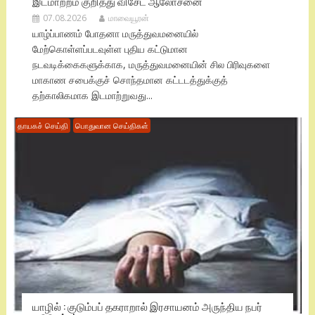
இடமாற்றம் குறித்து விசேட ஆலோசனை
07.08.2026
மாவையூரன்
யாழ்ப்பாணம் போதனா மருத்துவமனையில்
மேற்கொள்ளப்படவுள்ள புதிய கட்டுமான
நடவடிக்கைகளுக்காக, மருத்துவமனையின் சில பிரிவுகளை
மாகாண சபைக்குச் சொந்தமான கட்டடத்துக்குத்
தற்காலிகமாக இடமாற்றுவது...
தாயகச் செய்தி
பொதுவான செய்திகள்
யாழில் : குடும்பப் தகராறால் இரசாயனம் அருந்திய நபர்