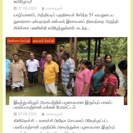
உயிரிழப்பு!
07.08.2026
மாவையூரன்
யாழ்ப்பாணம், அத்தியடிப் பகுதியைச் சேர்ந்த 51 வயதுடைய
துரைராசா புஸ்பநாதன் என்பவர் இரசாயனப் திரவத்தை அருந்தி
சிகிச்சை பலனின்றி உயிரிழந்துள்ளார். கடந்த...
அண்மை செய்தி
தாயகச் செய்தி
இடிந்து விழும் அபாயத்தில் பழமையான இரும்புப் பாலம்;
பரவிப்பாஞ்சான் மக்கள் போராட்டம்
07.08.2026
மாவையூரன்
கிளிநொச்சி – கரைச்சி பிரதேச செயலகப் பிரிவுக்குட்பட்ட
பரவிப்பாஞ்சான் பகுதியில் அமைந்துள்ள பழமையான இரும்புப்