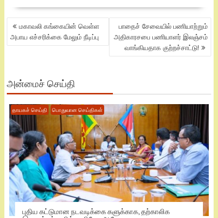
POST
மகாவலி கங்கையின் வெள்ள
பாதைச் சேவையில் பணியாற்றும்
NAVIGATION
அபாய எச்சரிக்கை மேலும் நீடிப்பு
அதிகாரசபை பணியாளர் இலஞ்சம்
வாங்கியதாக குற்றச்சாட்டு!
அன்மைச் செய்தி
தாயகச் செய்தி
பொதுவான செய்திகள்
புதிய கட்டுமான நடவடிக்கை களுக்காக, தற்காலிக