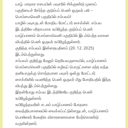
யாழ். மாநகர சபையின் பவுசரில் சிக்குண்டு மூளாய்
பகுதியைச் சேர்ந்த குடும்பப் பெண் ஒருவர் பலி –
பொம்மைவெளி பகுதியில் சம்பவம்!
யாழில் பவுசருடன் மோதிய மோட்டார் சைக்கிள். சம்பவ
இடத்திலே பரிதாபமாக உயிரிழந்த குடும்பப் பெண்
யாழ்ப்பாணம் பொம்மைவெளி பகுதியில் இடம்பெற்ற வாகன
விபத்தில் பெண் ஒருவர் உயிரிழந்துள்ளார்.
குறித்த சம்பவம் இன்றையதினம் (20. 12. 2025)
இடம்பெற்றுள்ளது.
சம்பவம் குறித்து மேலும் தெரியவருகையில், யாழ்ப்பாணம்
பொம்மைவெளி பகுதியில் கழிவுப் பொருட்களை ஏற்ற வந்த
தனியாருக்கு சொந்தமான பவுசர் ஒன்று மோட்டார்
சைக்கிளில் பயணித்த பெண் ஒருவர் மீது மோதியதில் இந்த
விபத்து இடம்பெற்றுள்ளது.
இதன்போது சம்பவ இடத்திலேயே குறித்த பெண்
உயிரிழந்துள்ளார்.
உயிரிழந்தவரின் சடலம் யாழ்ப்பாணம் போதனா
வைத்தியசாலையில் வைக்கப்பட்டுள்ளதுடன், யாழ்ப்பாணம்
பொலிஸார் மேலதிக விசாரணைகளை மேற்கொண்டு
வருகின்றனர்.