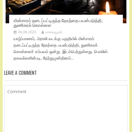
மின்சாரம் தடைப்பட்டிருந்த நேரத்தை பயன்படுத்தி,
துணிகரக் கொள்ளை
06.08.2026
மாவையூரன்
யாழ்ப்பாணம், அராலி வடக்கு பகுதியில் மின்சாரம்
தடைப்பட்டிருந்த நேரத்தை பயன்படுத்தி, துணிகரக்
கொள்ளைச் சம்பவம் ஒன்று இடம்பெற்றுள்ளது. பொலிஸ்
தகவல்களின்படி, நேற்றுமுன்தினம்...
LEAVE A COMMENT