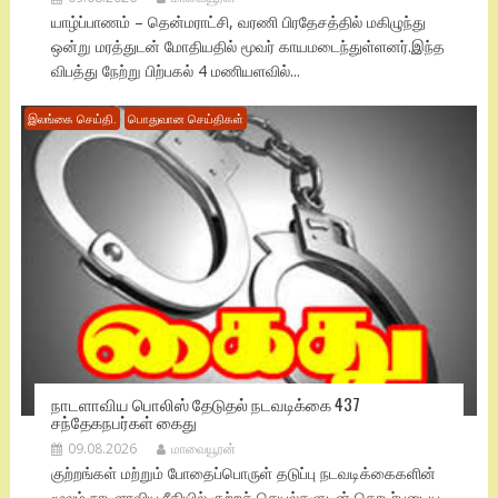
யாழ்ப்பாணம் – தென்மராட்சி, வரணி பிரதேசத்தில் மகிழுந்து
ஒன்று மரத்துடன் மோதியதில் மூவர் காயமடைந்துள்ளனர்.இந்த
விபத்து நேற்று பிற்பகல் 4 மணியளவில்...
இலங்கை செய்தி.
பொதுவான செய்திகள்
நாடளாவிய பொலிஸ் தேடுதல் நடவடிக்கை 437
சந்தேகநபர்கள் கைது
09.08.2026
மாவையூரன்
குற்றங்கள் மற்றும் போதைப்பொருள் தடுப்பு நடவடிக்கைகளின்
மூலம் நாடளாவிய ரீதியில் குற்றச் செயல்களுடன் தொடர்புடைய