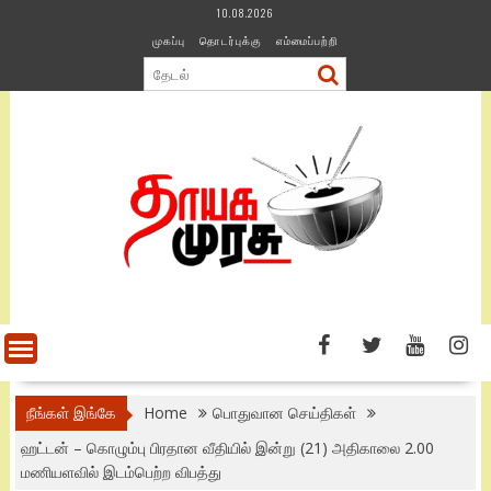
Skip
10.08.2026
to
முகப்பு
தொடர்புக்கு
எம்மைப்பற்றி
content
நீங்கள் இங்கே
Home
பொதுவான செய்திகள்
ஹட்டன் – கொழும்பு பிரதான வீதியில் இன்று (21) அதிகாலை 2.00
மணியளவில் இடம்பெற்ற விபத்து