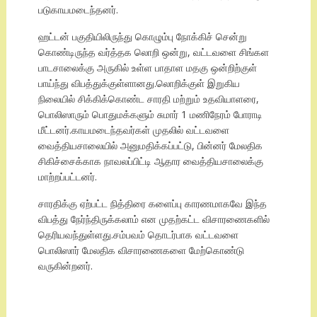
படுகாயமடைந்தனர்.
ஹட்டன் பகுதியிலிருந்து கொழும்பு நோக்கிச் சென்று
கொண்டிருந்த வர்த்தக லொறி ஒன்று, வட்டவளை சிங்கள
பாடசாலைக்கு அருகில் உள்ள பாதாள மதகு ஒன்றிற்குள்
பாய்ந்து விபத்துக்குள்ளானது.லொறிக்குள் இறுகிய
நிலையில் சிக்கிக்கொண்ட சாரதி மற்றும் உதவியாளரை,
பொலிஸாரும் பொதுமக்களும் சுமார் 1 மணிநேரம் போராடி
மீட்டனர்.காயமடைந்தவர்கள் முதலில் வட்டவளை
வைத்தியசாலையில் அனுமதிக்கப்பட்டு, பின்னர் மேலதிக
சிகிச்சைக்காக நாவலப்பிட்டி ஆதார வைத்தியசாலைக்கு
மாற்றப்பட்டனர்.
சாரதிக்கு ஏற்பட்ட நித்திரை களைப்பு காரணமாகவே இந்த
விபத்து நேர்ந்திருக்கலாம் என முதற்கட்ட விசாரணைகளில்
தெரியவந்துள்ளது.சம்பவம் தொடர்பாக வட்டவளை
பொலிஸார் மேலதிக விசாரணைகளை மேற்கொண்டு
வருகின்றனர்.