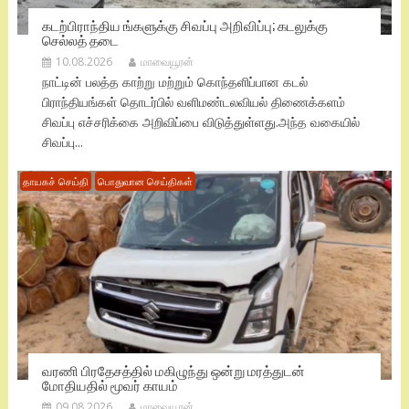
கடற்பிராந்திய ங்களுக்கு சிவப்பு அறிவிப்பு; கடலுக்கு
செல்லத் தடை
10.08.2026
மாவையூரன்
நாட்டின் பலத்த காற்று மற்றும் கொந்தளிப்பான கடல்
பிராந்தியங்கள் தொடர்பில் வளிமண்டலவியல் திணைக்களம்
சிவப்பு எச்சரிக்கை அறிவிப்பை விடுத்துள்ளது.​அந்த வகையில்
சிவப்பு...
தாயகச் செய்தி
பொதுவான செய்திகள்
வரணி பிரதேசத்தில் மகிழுந்து ஒன்று மரத்துடன்
மோதியதில் மூவர் காயம்
09.08.2026
மாவையூரன்