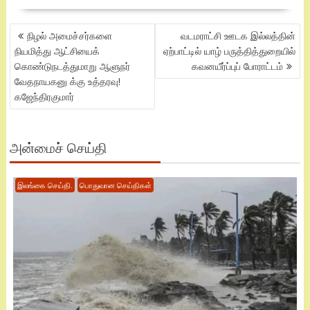
POST
நிழல் அமைச்சர்களை
வடமராட்சி ஊடக இல்லத்தின்
NAVIGATION
நியமித்து ஆட்சியைக்
ஏற்பாட்டில் யாழ் பருத்தித்துறையில்
கொண்டுநடத்துமாறு ஆளுநர்
கவனயீர்ப்புப் போராட்டம்
வேதநாயகனு க்கு உத்தரவு!
கஜேந்திரகுமார்
அன்மைச் செய்தி
இலங்கை செய்தி.
பொதுவான செய்திகள்