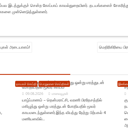
்பவ இடத்துக்குச் சென்ற கோப்பாய் காவல்துறையினர். தடயங்களைச் சேகரித்த
ைகளை முன்னெடுத்துள்ளனர்.
ன்புகள் அடையாளம்!
மெதிரிகிரியை பி
வரணி பிரதேசத்தில் மகிழுந்து ஒன்று மரத்துடன்
ந
தாயகச் செய்தி
பொதுவான செய்திகள்
இலங்க
மோதியதில் மூவர் காயம்
ச
09.08.2026
மாவையூரன்
யாழ்ப்பாணம் – தென்மராட்சி, வரணி பிரதேசத்தில்
கு
மகிழுந்து ஒன்று மரத்துடன் மோதியதில் மூவர்
நட
்,
காயமடைந்துள்ளனர்.இந்த விபத்து நேற்று பிற்பகல் 4
ச
மணியளவில்...
க
ஆர