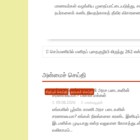
மாணவர்கள் வழங்கிய முறைப்பாட்டையடுத்து, சம
நபர்களைக் கண்டறிவதற்காகத் தீவிர விசாரண
POST
செம்மணியில் மனிதப் புதைகுழியி லிருந்து 262 எ
NAVIGATION
அன்மைச் செய்தி
எங்களின் பூர்வீக காணி அரச படைகளின்
சிறப்புச் செய்தி
தாயகச் செய்தி
சரணாலயமா? பலாலி மக்கள்
09.08.2026
மாவையூரன்
எங்களின் பூர்வீக காணி அரச படைகளின்
சரணாலயமா? எங்கள் நிலங்களை சுரண்ட இனியும்
இடமளிக்க முடியாது என்ற வலுவான கோசத்துடன
வலிகாமம்...