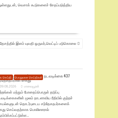
ுள்ளதுடன், வெசாக் கூடுகளைச் சேதப்படுத்திய
ரதேசத்தில் இளம் யுவதி ஒருவர்,வெட்டிப் படுகொலை
ாடளாவிய பொலிஸ் தேடுதல் நடவடிக்கை 437
ை செய்தி.
பொதுவான செய்திகள்
ந்தேகநபர்கள் கைது
09.08.2026
மாவையூரன்
ற்றங்கள் மற்றும் போதைப்பொருள் தடுப்பு
வடிக்கைகளின் மூலம் நாடளாவிய ரீதியில் குற்றச்
ெயல்களுடன் தொடர்புடைய சந்தேகநபர்களைக்
ைது செய்வதற்காக பொலிஸாரால்
ம்பிக்கப்பட்டுள்ள...