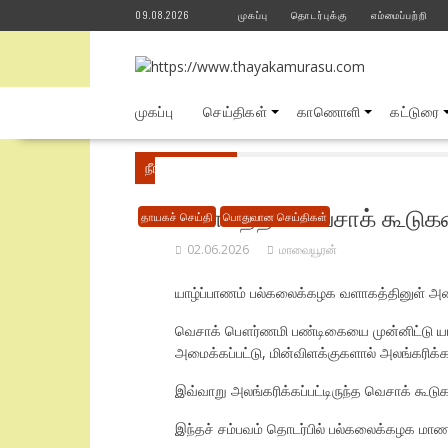
Skip
09.08.2026
முகப்பு
தொடர்புக்கு
எம்மைப்பற்றி
to
content
முகப்பு
செய்திகள்
காணொளி
கட்டுரை
நீங்கள் இங்கே
Home
பொதுவான செய்திகள்
வளாகத்தில் வெசாக் கூடுகள
தாயகச் செய்தி
பொதுவான செய்திகள்
02.06.2026
மாவையூரன்
யாழ்ப்பாணம் பல்கலைக்கழக வளாகத்தினுள் அமை
வெசாக் பௌர்ணமி பண்டிகையை முன்னிட்டு யாழ
அமைக்கப்பட்டு, மின்விளக்குகளால் அலங்கரிக்கப
இவ்வாறு அலங்கரிக்கப்பட்டிருந்த வெசாக் கூட
இந்தச் சம்பவம் தொடர்பில் பல்கலைக்கழக மாணவர