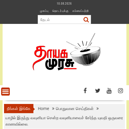
Skip
10.08.2026
to
முகப்பு
தொடர்புக்கு
எம்மைப்பற்றி
content
நீங்கள் இங்கே
Home
பொதுவான செய்திகள்
யாழில் இருந்து வவுனியா சென்ற வவுனியாவைச் சேர்ந்த யுவதி ஒருவரை
காணவில்லை.