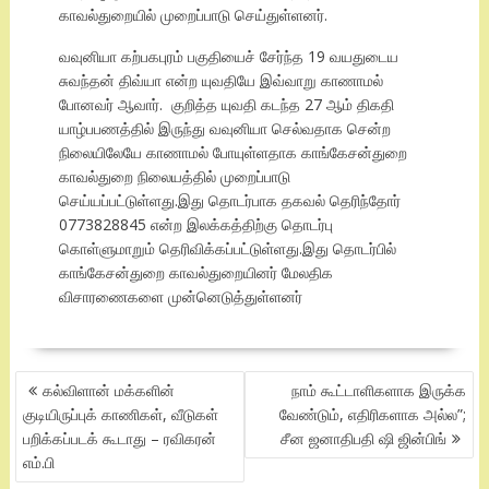
காவல்துறையில் முறைப்பாடு செய்துள்ளனர்.
வவுனியா கற்பகபுரம் பகுதியைச் சேர்ந்த 19 வயதுடைய
சுவந்தன் திவ்யா என்ற யுவதியே இவ்வாறு காணாமல்
போனவர் ஆவார். குறித்த யுவதி கடந்த 27 ஆம் திகதி
யாழ்பபணத்தில் இருந்து வவுனியா செல்வதாக சென்ற
நிலையிலேயே காணாமல் போயுள்ளதாக காங்கேசன்துறை
காவல்துறை நிலையத்தில் முறைப்பாடு
செய்யப்பட்டுள்ளது.இது தொடர்பாக தகவல் தெரிந்தோர்
0773828845 என்ற இலக்கத்திற்கு தொடர்பு
கொள்ளுமாறும் தெரிவிக்கப்பட்டுள்ளது.இது தொடர்பில்
காங்கேசன்துறை காவல்துறையினர் மேலதிக
விசாரணைகளை முன்னெடுத்துள்ளனர்
POST
கல்விளான் மக்களின்
நாம் கூட்டாளிகளாக இருக்க
NAVIGATION
குடியிருப்புக் காணிகள், வீடுகள்
வேண்டும், எதிரிகளாக அல்ல”;
பறிக்கப்படக் கூடாது – ரவிகரன்
சீன ஜனாதிபதி ஷி ஜின்பிங்
எம்.பி