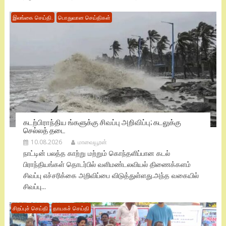
இலங்கை செய்தி.
பொதுவான செய்திகள்
கடற்பிராந்திய ங்களுக்கு சிவப்பு அறிவிப்பு; கடலுக்கு
செல்லத் தடை
10.08.2026
மாவையூரன்
நாட்டின் பலத்த காற்று மற்றும் கொந்தளிப்பான கடல்
பிராந்தியங்கள் தொடர்பில் வளிமண்டலவியல் திணைக்களம்
சிவப்பு எச்சரிக்கை அறிவிப்பை விடுத்துள்ளது.​அந்த வகையில்
சிவப்பு...
சிறப்புச் செய்தி
தாயகச் செய்தி