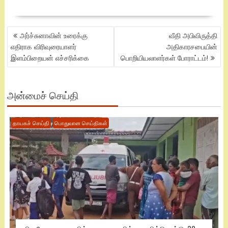
POST
அர்ச்சுனாவின் உரைக்கு
வீதி அபிவிருத்தி
NAVIGATION
எதிராக விரிவுரையாளர்
அதிகாரசபையின்
இளம்பிறையன் எச்சரிக்கை
பொறியியலாளர்கள் போராட்டம்!
அன்மைச் செய்தி
தாயகச் செய்தி
பொதுவான செய்திகள்