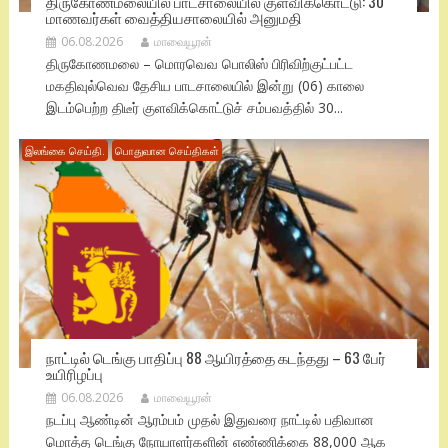
திருகோணமலையில் பாடசாலையில் குளவிக்கொட்டு: 30
மாணவர்கள் வைத்தியசாலையில் அனுமதி
06.08.2026
மாவையூரன்
திருகோணமலை – மொரவெவ பொலிஸ் பிரிவிற்குட்பட்ட
மகதிவுல்வெவ தேசிய பாடசாலையில் இன்று (06) காலை
இடம்பெற்ற திடீர் குளவிக்கொட்டுச் சம்பவத்தில் 30...
இலங்கை செய்தி.
பொதுவான செய்திகள்
நாட்டில் டெங்கு பாதிப்பு 88 ஆயிரத்தை கடந்தது – 63 பேர்
உயிரிழப்பு
06.08.2026
மாவையூரன்
நடப்பு ஆண்டின் ஆரம்பம் முதல் இதுவரை நாட்டில் பதிவான
மொத்த டெங்கு நோயாளர்களின் எண்ணிக்கை 88,000 ஆக