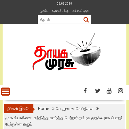
Skip
08.08.2026
to
முகப்பு
தொடர்புக்கு
எம்மைப்பற்றி
content
நீங்கள் இங்கே
Home
பொதுவான செய்திகள்
மு.க.ஸ்டாலினை சந்தித்து வாழ்த்து பெற்றார்.தமிழக முதல்வராக பொறுப்
பேற்றுள்ள விஜய்