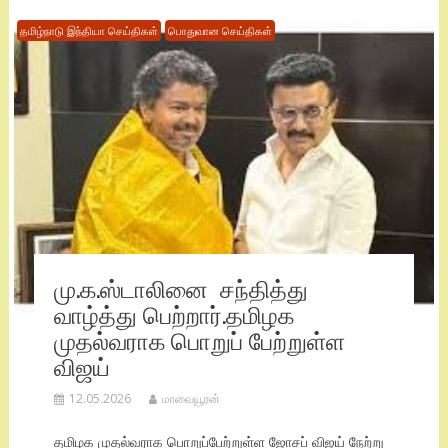
தமிழ்நாடு இந்தியா செய்திகள்
பொதுவான செய்திகள்
மு.க.ஸ்டாலினை சந்தித்து
வாழ்த்து பெற்றார்.தமிழக
முதல்வராக பொறுப் பேற்றுள்ள
விஜய்
12.05.2026
மாவையூரன்
தமிழக முதல்வராக பொறுப்பேற்றுள்ள ஜோசப் விஜய் நேற்று