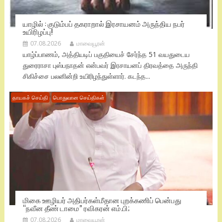
யாழில் : குடும்பப் தகராறால் இரசாயனம் அருந்திய நபர்
உயிரிழப்பு!
07.08.2026
மாவையூரன்
யாழ்ப்பாணம், அத்தியடிப் பகுதியைச் சேர்ந்த 51 வயதுடைய
துரைராசா புஸ்பநாதன் என்பவர் இரசாயனப் திரவத்தை அருந்தி
சிகிச்சை பலனின்றி உயிரிழந்துள்ளார். கடந்த...
தாயகச் செய்தி
பொதுவான செய்திகள்
மிகை ஊழியர் அதிபர்கள்மீதான புறக்கணிப் பென்பது
“நவீன தீண் டாமை” ரவிகரன் எம்.பி;
07.08.2026
மாவையூரன்