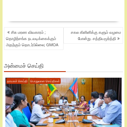
POST
சிசு மரண விவகாரம் ;
சகல கிளினிக்கு களும் வழமை
NAVIGATION
தொழிற்சங்க நடவடிக்கைக்கும்
போன்று. சத்தியமூர்த்தி
அதற்கும் தொடர்பில்லை; GMOA
அன்மைச் செய்தி
தாயகச் செய்தி
பொதுவான செய்திகள்