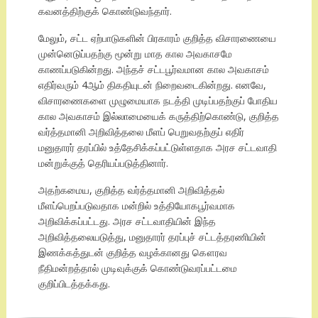
கவனத்திற்குக் கொண்டுவந்தார்.
மேலும், சட்ட ஏற்பாடுகளின் பிரகாரம் குறித்த விசாரணையை
முன்னெடுப்பதற்கு மூன்று மாத கால அவகாசமே
காணப்படுகின்றது. அந்தச் சட்டபூர்வமான கால அவகாசம்
எதிர்வரும் 4ஆம் திகதியுடன் நிறைவடைகின்றது. எனவே,
விசாரணைகளை முழுமையாக நடத்தி முடிப்பதற்குப் போதிய
கால அவகாசம் இல்லாமையைக் கருத்திற்கொண்டு, குறித்த
வர்த்தமானி அறிவித்தலை மீளப் பெறுவதற்குப் எதிர்
மனுதாரர் தரப்பில் உத்தேசிக்கப்பட்டுள்ளதாக அரச சட்டவாதி
மன்றுக்குத் தெரியப்படுத்தினார்.
அதற்கமைய, குறித்த வர்த்தமானி அறிவித்தல்
மீளப்பெறப்படுவதாக மன்றில் உத்தியோகபூர்வமாக
அறிவிக்கப்பட்டது. அரச சட்டவாதியின் இந்த
அறிவித்தலையடுத்து, மனுதாரர் தரப்புச் சட்டத்தரணியின்
இணக்கத்துடன் குறித்த வழக்கானது கௌரவ
நீதிமன்றத்தால் முடிவுக்குக் கொண்டுவரப்பட்டமை
குறிப்பிடத்தக்கது.