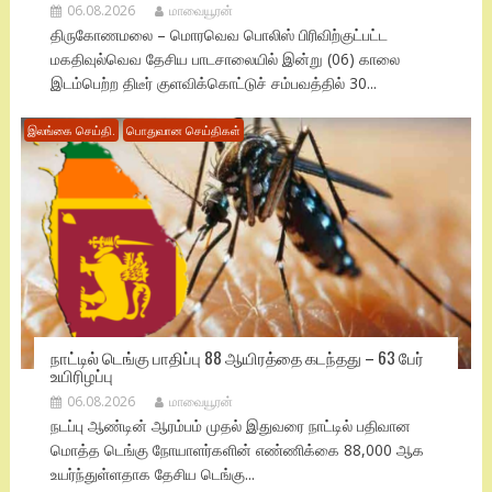
06.08.2026
மாவையூரன்
திருகோணமலை – மொரவெவ பொலிஸ் பிரிவிற்குட்பட்ட
மகதிவுல்வெவ தேசிய பாடசாலையில் இன்று (06) காலை
இடம்பெற்ற திடீர் குளவிக்கொட்டுச் சம்பவத்தில் 30...
இலங்கை செய்தி.
பொதுவான செய்திகள்
நாட்டில் டெங்கு பாதிப்பு 88 ஆயிரத்தை கடந்தது – 63 பேர்
உயிரிழப்பு
06.08.2026
மாவையூரன்
நடப்பு ஆண்டின் ஆரம்பம் முதல் இதுவரை நாட்டில் பதிவான
மொத்த டெங்கு நோயாளர்களின் எண்ணிக்கை 88,000 ஆக
உயர்ந்துள்ளதாக தேசிய டெங்கு...