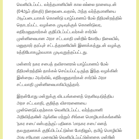
வெளியிடப்பட்ட வர்த்தமானியின் கால எல்லை நாளையுடன்
(04ஆம் திகதி) நிறைவடைவதால், அந்த வர்த்தமானியை
அடிப்படையாகக் கொண்டு யாழ்ப்பாணம் மேல் நீதிமன்றத்தில்
தொடரப்பட்ட வழக்கை முடிவுக்குக் கொண்டுவர,
எதிர்மனுதாரர்கள் குறிப்பிடப்பட்டவர்கள் சார்பில்
முன்னிலையான அரச சட்டவாதி மன்றில் கோரிய நிலையில்,
மனுதாரர் தரப்புச் சட்டத்தரணியின் இணக்கத்துடன் வழக்கு
உத்தியோகபூர்வமாக முடிவுறுத்தப்பட்டது.
மன்னார் நகர சபைத் தவிசாளரால் யாழ்ப்பாணம் மேல்
நீதிமன்றத்தில் தாக்கல் செய்யப்பட்டிருந்த இந்த வழக்கின்
இன்றைய அமர்வில், எதிர்மனுதாரர்கள் சார்பில் அரச
சட்டவாதி முன்னிலையாகியிருந்தார்.
இதன்போது மன்றுக்கு விடயங்களைத் தெளிவுபடுத்திய
அரச சட்டவாதி, குறித்த விசாரணையை
முன்னெடுப்பதற்காக வெளியிடப்பட்ட வர்த்தமானி
அறிவித்தலின் ஆங்கில மற்றும் சிங்கள மொழியாக்கங்களில்
‘நகர சபை’ என்பதற்குப் பதிலாக ‘மாநகர சபை’ எனத்
தவறுதலாகக் குறிப்பிடப்பட்டுள்ள போதிலும், தமிழ் மொழியில்
அது சரியான முறையில் வெளியிடப்பட்டுள்ளதை மன்றின்