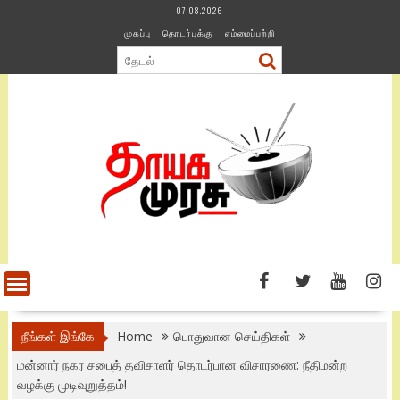
Skip
07.08.2026
to
முகப்பு
தொடர்புக்கு
எம்மைப்பற்றி
content
நீங்கள் இங்கே
Home
பொதுவான செய்திகள்
மன்னார் நகர சபைத் தவிசாளர் தொடர்பான விசாரணை: நீதிமன்ற
வழக்கு முடிவுறுத்தம்!