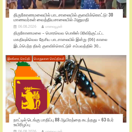
திருகோணமலையில் பாடசாலையில் குளவிக்கொட்டு: 30
மாணவர்கள் வைத்தியசாலையில் அனுமதி
06.08.2026
மாவையூரன்
திருகோணமலை – மொரவெவ பொலிஸ் பிரிவிற்குட்பட்ட
மகதிவுல்வெவ தேசிய பாடசாலையில் இன்று (06) காலை
இடம்பெற்ற திடீர் குளவிக்கொட்டுச் சம்பவத்தில் 30...
இலங்கை செய்தி.
பொதுவான செய்திகள்
நாட்டில் டெங்கு பாதிப்பு 88 ஆயிரத்தை கடந்தது – 63 பேர்
உயிரிழப்பு
06.08.2026
மாவையூரன்