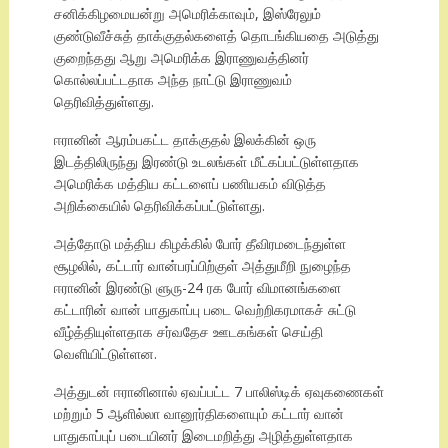
சனிக்கிழமையன்று அமெரிக்காவும், இஸ்ரேலும்
குண்டுவீச்சுத் தாக்குதல்களைத் தொடங்கியதை அடுத்து
குறைந்தது ஆறு அமெரிக்க இராணுவத்தினர்
கொல்லப்பட்டதாக அந்த நாட்டு இராணுவம்
தெரிவித்துள்ளது.
ஈரானின் ஆரம்பகட்ட தாக்குதல் இலக்கின் ஒரு
இடத்திலிருந்து இரண்டு உடலங்கள் மீட்கப்பட்டுள்ளதாக
அமெரிக்க மத்திய கட்டளைப் பணியகம் விடுத்த
அறிக்கையில் தெரிவிக்கப்பட்டுள்ளது.
அத்தோடு மத்திய கிழக்கில் போர் தீவிரமடைந்துள்ள
சூழலில், கட்டார் வான்பரப்பிற்குள் அத்துமீறி நுழைந்த
ஈரானின் இரண்டு ளுரு-24 ரக போர் விமானங்களை
கட்டாரின் வான் பாதுகாப்பு படை வெற்றிகரமாகச் சுட்டு
வீழ்த்தியுள்ளதாக சர்வதேச ஊடகங்கள் செய்தி
வெளியிட்டுள்ளன.
அத்துடன் ஈரானினால் ஏவப்பட்ட 7 பாலிஸ்டிக் ஏவுகணைகள்
மற்றும் 5 ஆளில்லா வானூர்திகளையும் கட்டார் வான்
பாதுகாப்புப் படையினர் இடைமறித்து அழித்துள்ளதாக