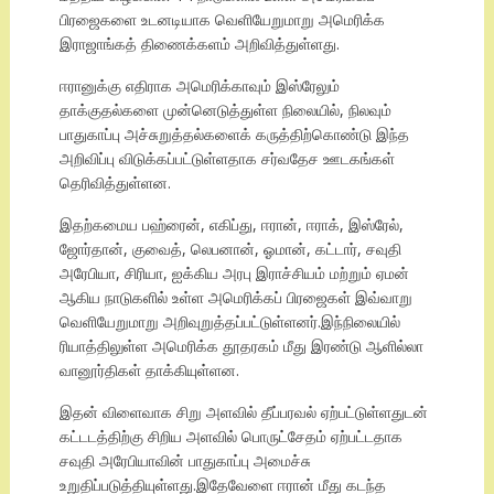
பிரஜைகளை உடனடியாக வெளியேறுமாறு அமெரிக்க
இராஜாங்கத் திணைக்களம் அறிவித்துள்ளது.
ஈரானுக்கு எதிராக அமெரிக்காவும் இஸ்ரேலும்
தாக்குதல்களை முன்னெடுத்துள்ள நிலையில், நிலவும்
பாதுகாப்பு அச்சுறுத்தல்களைக் கருத்திற்கொண்டு இந்த
அறிவிப்பு விடுக்கப்பட்டுள்ளதாக சர்வதேச ஊடகங்கள்
தெரிவித்துள்ளன.
இதற்கமைய பஹ்ரைன், எகிப்து, ஈரான், ஈராக், இஸ்ரேல்,
ஜோர்தான், குவைத், லெபனான், ஓமான், கட்டார், சவுதி
அரேபியா, சிரியா, ஐக்கிய அரபு இராச்சியம் மற்றும் ஏமன்
ஆகிய நாடுகளில் உள்ள அமெரிக்கப் பிரஜைகள் இவ்வாறு
வெளியேறுமாறு அறிவுறுத்தப்பட்டுள்ளனர்.இந்நிலையில்
ரியாத்திலுள்ள அமெரிக்க தூதரகம் மீது இரண்டு ஆளில்லா
வானூர்திகள் தாக்கியுள்ளன.
இதன் விளைவாக சிறு அளவில் தீப்பரவல் ஏற்பட்டுள்ளதுடன்
கட்டடத்திற்கு சிறிய அளவில் பொருட்சேதம் ஏற்பட்டதாக
சவுதி அரேபியாவின் பாதுகாப்பு அமைச்சு
உறுதிப்படுத்தியுள்ளது.இதேவேளை ஈரான் மீது கடந்த