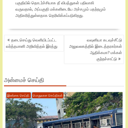
பகுதியில் தொடர்ச்சியாக தீ விபத்துகள் பதிவாகி
வருவதால், அப்பகுதி மக்களிடையே அச்சமும் பதற்றமும்
அதிகரித்துள்ளதாக தெரிவிக்கப்படுகிறது.
POST
தடைசெய்து வெளியிடப்பட்ட
வவுனியா கடவுச்சீட்டு
NAVIGATION
வர்த்தமானி அறிவித்தல் இரத்து
அலுவலகத்தில் இடைத்தரகர்கள்
ஆதிக்கமா? மக்கள்
குற்றச்சாட்டு
அன்மைச் செய்தி
இலங்கை செய்தி.
பொதுவான செய்திகள்