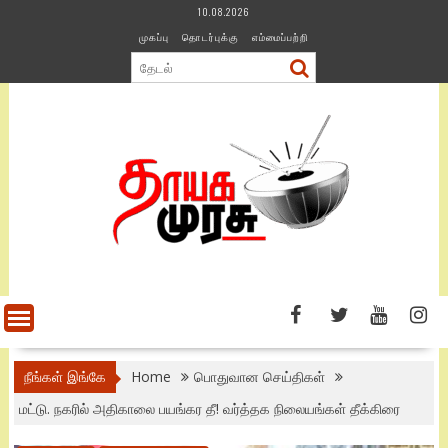
Skip
10.08.2026
to
முகப்பு
தொடர்புக்கு
எம்மைப்பற்றி
content
நீங்கள் இங்கே
Home
பொதுவான செய்திகள்
மட்டு. நகரில் அதிகாலை பயங்கர தீ! வர்த்தக நிலையங்கள் தீக்கிரை