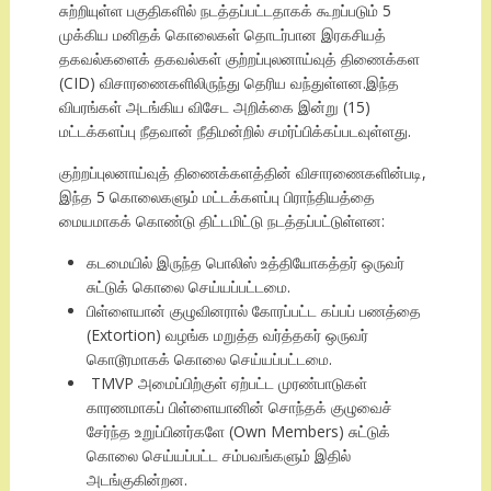
சுற்றியுள்ள பகுதிகளில் நடத்தப்பட்டதாகக் கூறப்படும் 5
முக்கிய மனிதக் கொலைகள் தொடர்பான இரகசியத்
தகவல்களைக் தகவல்கள் குற்றப்புலனாய்வுத் திணைக்கள
(CID) விசாரணைகளிலிருந்து தெரிய வந்துள்ளன.இந்த
விபரங்கள் அடங்கிய விசேட அறிக்கை இன்று (15)
மட்டக்களப்பு நீதவான் நீதிமன்றில் சமர்ப்பிக்கப்படவுள்ளது.
குற்றப்புலனாய்வுத் திணைக்களத்தின் விசாரணைகளின்படி,
இந்த 5 கொலைகளும் மட்டக்களப்பு பிராந்தியத்தை
மையமாகக் கொண்டு திட்டமிட்டு நடத்தப்பட்டுள்ளன:
கடமையில் இருந்த பொலிஸ் உத்தியோகத்தர் ஒருவர்
சுட்டுக் கொலை செய்யப்பட்டமை.
பிள்ளையான் குழுவினரால் கோரப்பட்ட கப்பப் பணத்தை
(Extortion) வழங்க மறுத்த வர்த்தகர் ஒருவர்
கொடூரமாகக் கொலை செய்யப்பட்டமை.
TMVP அமைப்பிற்குள் ஏற்பட்ட முரண்பாடுகள்
காரணமாகப் பிள்ளையானின் சொந்தக் குழுவைச்
சேர்ந்த உறுப்பினர்களே (Own Members) சுட்டுக்
கொலை செய்யப்பட்ட சம்பவங்களும் இதில்
அடங்குகின்றன.