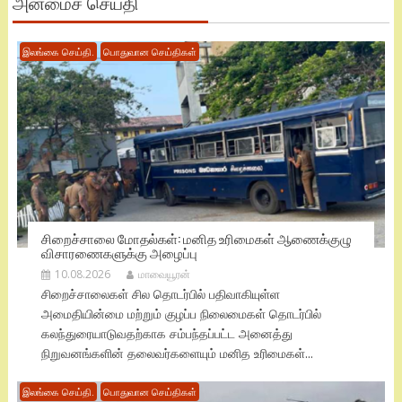
அன்மைச் செய்தி
இலங்கை செய்தி.
பொதுவான செய்திகள்
சிறைச்சாலை மோதல்கள்: மனித உரிமைகள் ஆணைக்குழு
விசாரணைகளுக்கு அழைப்பு
10.08.2026
மாவையூரன்
சிறைச்சாலைகள் சில தொடர்பில் பதிவாகியுள்ள
அமைதியின்மை மற்றும் குழப்ப நிலைமைகள் தொடர்பில்
கலந்துரையாடுவதற்காக சம்பந்தப்பட்ட அனைத்து
நிறுவனங்களின் தலைவர்களையும் மனித உரிமைகள்...
இலங்கை செய்தி.
பொதுவான செய்திகள்