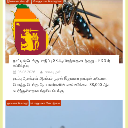
இலங்கை செய்தி.
பொதுவான செய்திகள்
நாட்டில் டெங்கு பாதிப்பு 88 ஆயிரத்தை கடந்தது – 63 பேர்
உயிரிழப்பு
06.08.2026
மாவையூரன்
நடப்பு ஆண்டின் ஆரம்பம் முதல் இதுவரை நாட்டில் பதிவான
மொத்த டெங்கு நோயாளர்களின் எண்ணிக்கை 88,000 ஆக
உயர்ந்துள்ளதாக தேசிய டெங்கு...
தாயகச் செய்தி
பொதுவான செய்திகள்