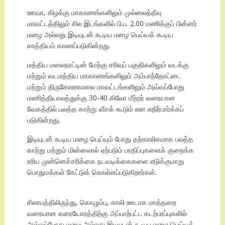
ஊவா, கிழக்கு மாகாணங்களிலும் முல்லைத்தீவு
மாவட்டத்திலும் சில இடங்களில் பி.ப. 2.00 மணிக்குப் பின்னர்
மழை அல்லது இடியுடன் கூடிய மழை பெய்யக் கூடிய
சாத்தியம் காணப்படுகின்றது.
மத்திய மலைநாட்டின் மேற்கு சரிவுப் பகுதிகளிலும் வடக்கு
மற்றும் வடமத்திய மாகாணங்களிலும் அம்பாந்தோட்டை
மற்றும் திருகோணமலை மாவட்டங்களிலும் அவ்வப்போது
மணித்தியாலத்துக்கு 30-40 கிலோ மீற்றர் வரையான
வேகத்தில் பலத்த காற்று வீசக் கூடும் என எதிர்பார்க்கப்
படுகின்றது.
இடியுடன் கூடிய மழை பெய்யும் போது தற்காலிகமாக பலத்த
காற்று மற்றும் மின்னலால் ஏற்படும் பாதிப்புகளைக் குறைக்க
உரிய முன்னெச்சரிக்கை நடவடிக்கைகளை எடுக்குமாறு
பொதுமக்கள் கேட்டுக் கொள்ளப்படுகிறார்கள்.
சிலாபத்திலிருந்து, கொழும்பு, காலி ஊடாக மாத்தறை
வரையான கரையோரத்திற்கு அப்பாற்பட்ட கடற்பரப்புகளில்
அவ்வப்போது மழை அல்லது இடியுடன் கூடிய மழை பெய்யக்