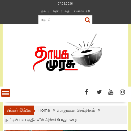
Skip
07.08.2026
to
முகப்பு
தொடர்புக்கு
எம்மைப்பற்றி
content
நீங்கள் இங்கே
Home
பொதுவான செய்திகள்
நாட்டின் பல பகுதிகளில் அவ்வப்போது மழை