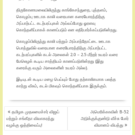
திருகோணமலையிலிருந்து காங்கேசந்துறை, புத்தளம்,
கொழும்பு ஊடாக காலி வரையான கரையோரத்திற்கு
அப்பாற்பட்ட கடற்பரப்புகள் அவ்வப்போது ஓரளவு
கொந்தளிப்பாகக் காணப்படும் என எதிர்பார்க்கப்படுகின்றது.
கொழும்பிலிருந்து காலி மற்றும் அம்பாந்தோட்டை ஊடாக
பொத்துவில் வரையான கரையோரத்திற்கு அப்பாற்பட்ட
கடற்பரப்புகளில் கடல் அலைகள் 2.0 – 2.5 மீற்றர் உயரம் வரை
மேலெழக் கூடிய சாத்தியம் காணப்படுகின்றது (இது
கரைக்கு வரும் அலைகளின் உயரம் அல்ல).
இடியுடன் கூடிய மழை பெய்யும் போது தற்காலிகமாக பலத்த
காற்று வீசும், கடல் மிகவும் கொந்தளிப்பாக இருக்கும்.
POST
தமிழக முதலமைச்சர் விஜய்
அமெரிக்காவின் B-52
NAVIGATION
மற்றும் சங்கீதா விவாகரத்து
அடுக்குக்குண்டு வீச்சு போர்
வழக்கு ஒத்திவைப்பு!
விமானம் விபத்து