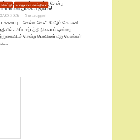
சிப்பு நிலைய முற்றுகைக்கு சென்ற
 செய்தி
பொதுவான செய்திகள்
ொலிஸாரை தாக்கிய கும்பல்!
07.08.2026
மாவையூரன்
ட்டக்களப்பு – வெல்லாவெளி 35ஆம் கொலனி
ுதியில் கசிப்பு உற்பத்தி நிலையம் ஒன்றை
ுற்றுகையிடச் சென்ற பொலிஸார் மீது பெண்கள்
்பட...