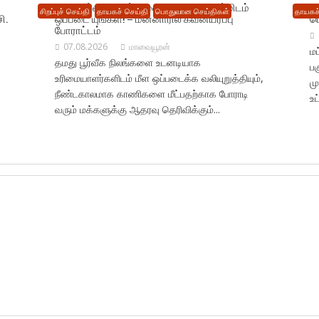
எமது பூர்வீக நிலங் களை உடனடியாக எம்மிடம்
க
சிறப்புச் செய்தி
தாயகச் செய்தி
பொதுவான செய்திகள்
தாயகச்
ி.
ஒப்படை யுங்கள்! – மன்னாரில் கவனயீர்ப்பு
ப
போராட்டம்
07.08.2026
மாவையூரன்
ம
தமது பூர்வீக நிலங்களை உடனடியாக
பக
உரிமையாளர்களிடம் மீள ஒப்படைக்க வலியுறுத்தியும்,
ம
நீண்டகாலமாக காணிகளை மீட்பதற்காக போராடி
உட
வரும் மக்களுக்கு ஆதரவு தெரிவிக்கும்...