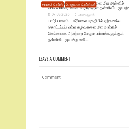
கீரிமலை பகுதியில் கழிவுகளை மீள அள்ளிச்
தாயகச் செய்தி
பொதுவான செய்திகள்
செல்லாமல், பள்ளங்களுக்குள் தள்ளிவிட முயற்ச
07.08.2026
மாவையூரன்
யாழ்ப்பாணம் – கீரிமலை பகுதியில் ஏற்கனவே
கொட்டப்பட்டுள்ள கழிவுகளை மீள அள்ளிச்
செல்லாமல், அவற்றை மேலும் பள்ளங்களுக்குள்
தள்ளிவிட முயன்ற வலி....
LEAVE A COMMENT