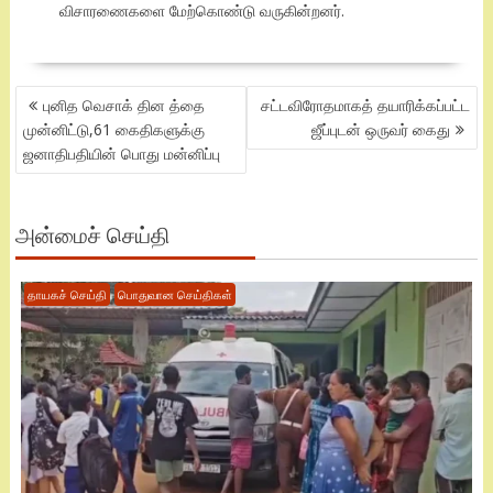
விசாரணைகளை மேற்கொண்டு வருகின்றனர்.
POST
புனித வெசாக் தின த்தை
சட்டவிரோதமாகத் தயாரிக்கப்பட்ட
NAVIGATION
முன்னிட்டு,61 கைதிகளுக்கு
ஜீப்புடன் ஒருவர் கைது
ஜனாதிபதியின் பொது மன்னிப்பு
அன்மைச் செய்தி
தாயகச் செய்தி
பொதுவான செய்திகள்