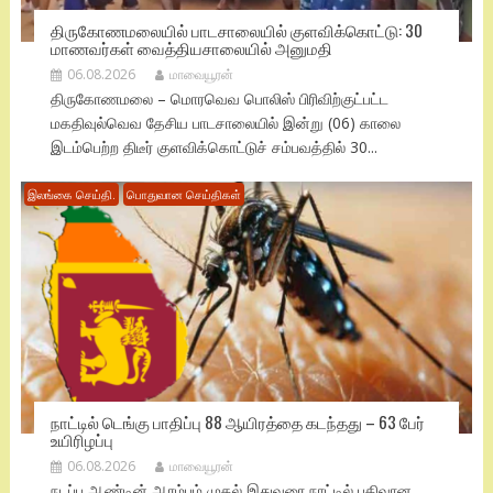
திருகோணமலையில் பாடசாலையில் குளவிக்கொட்டு: 30
மாணவர்கள் வைத்தியசாலையில் அனுமதி
06.08.2026
மாவையூரன்
திருகோணமலை – மொரவெவ பொலிஸ் பிரிவிற்குட்பட்ட
மகதிவுல்வெவ தேசிய பாடசாலையில் இன்று (06) காலை
இடம்பெற்ற திடீர் குளவிக்கொட்டுச் சம்பவத்தில் 30...
இலங்கை செய்தி.
பொதுவான செய்திகள்
நாட்டில் டெங்கு பாதிப்பு 88 ஆயிரத்தை கடந்தது – 63 பேர்
உயிரிழப்பு
06.08.2026
மாவையூரன்
நடப்பு ஆண்டின் ஆரம்பம் முதல் இதுவரை நாட்டில் பதிவான