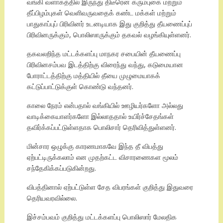
வங்கி வளாகத்தில் இருந்து திடீரென கரும்புகை மற்றும்
தீப்பிழம்புகள் வெளிவருவதைக் கண்ட மக்கள் மற்றும்
பாதுகாப்புப் பிரிவினர் உடனடியாக இது குறித்து தீயணைப்புப்
பிரிவினருக்கும், பொலிஸாருக்கும் தகவல் வழங்கியுள்ளனர்.
தகவலறிந்த மட்டக்களப்பு மாநகர சபையின் தீயணைப்பு
பிரிவினசம்பவ இடத்திற்கு விரைந்து வந்து, கடுமையான
போராட்டத்திற்கு மத்தியில் தீயை முழுமையாகக்
கட்டுப்பாட்டுக்குள் கொண்டு வந்தனர்.
காலை நேரம் என்பதால் வங்கியில் ஊழியர்களோ அல்லது
வாடிக்கையாளர்களோ இல்லாததால் உயிர்ச்சேதங்கள்
தவிர்க்கப்பட்டுள்ளதாக பொலிசார் தெரிவித்துள்ளனர்.
மின்சார ஒழுக்கு காரணமாகவே இந்த தீ விபத்து
ஏற்பட்டிருக்கலாம் என முதற்கட்ட விசாரணைகள மூலம்
சந்தேகிக்கப்படுகின்றது.
விபத்தினால் ஏற்பட்டுள்ள சேத விபரங்கள் குறித்து இதுவரை
தெரியவரவில்லை.
இச்சம்பவம் குறித்து மட்டக்களப்பு பொலிஸார் மேலதிக