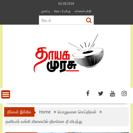
Skip
06.08.2026
to
முகப்பு
தொடர்புக்கு
எம்மைப்பற்றி
content
நீங்கள் இங்கே
Home
பொதுவான செய்திகள்
தனியார் வங்கி கிளையில் திடீரென தீ விபத்து