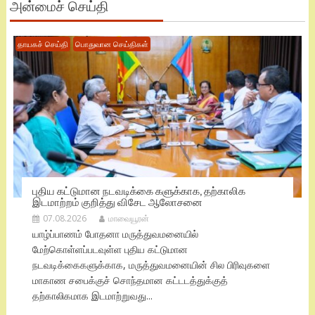
அன்மைச் செய்தி
தாயகச் செய்தி
பொதுவான செய்திகள்
புதிய கட்டுமான நடவடிக்கை களுக்காக, தற்காலிக
இடமாற்றம் குறித்து விசேட ஆலோசனை
07.08.2026
மாவையூரன்
யாழ்ப்பாணம் போதனா மருத்துவமனையில்
மேற்கொள்ளப்படவுள்ள புதிய கட்டுமான
நடவடிக்கைகளுக்காக, மருத்துவமனையின் சில பிரிவுகளை
மாகாண சபைக்குச் சொந்தமான கட்டடத்துக்குத்
தற்காலிகமாக இடமாற்றுவது...