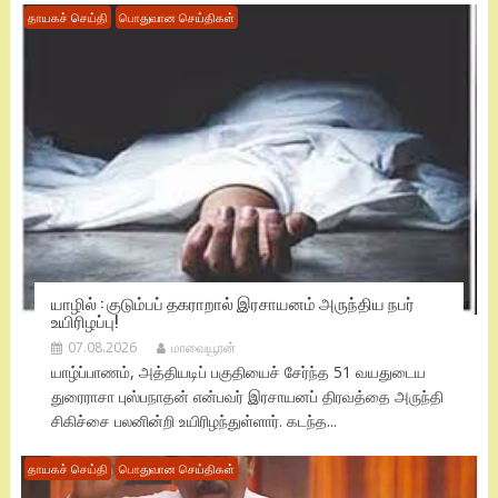
தாயகச் செய்தி
பொதுவான செய்திகள்
யாழில் : குடும்பப் தகராறால் இரசாயனம் அருந்திய நபர்
உயிரிழப்பு!
07.08.2026
மாவையூரன்
யாழ்ப்பாணம், அத்தியடிப் பகுதியைச் சேர்ந்த 51 வயதுடைய
துரைராசா புஸ்பநாதன் என்பவர் இரசாயனப் திரவத்தை அருந்தி
சிகிச்சை பலனின்றி உயிரிழந்துள்ளார். கடந்த...
தாயகச் செய்தி
பொதுவான செய்திகள்