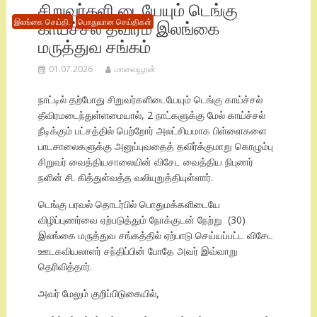
சிறுவர்களி டையேயும் டெங்கு
காய்ச்சல் தீவிரம் இலங்கை
இலங்கை செய்தி.
பொதுவான செய்திகள்
மருத்துவ சங்கம்
01.07.2026
மாவையூரன்
நாட்டில் தற்போது சிறுவர்களிடையேயும் டெங்கு காய்ச்சல்
தீவிரமடைந்துள்ளமையால், 2 நாட்களுக்கு மேல் காய்ச்சல்
நீடிக்கும் பட்சத்தில் பெற்றோர் அலட்சியமாக பிள்ளைகளை
பாடசாலைகளுக்கு அனுப்புவதைத் தவிர்க்குமாறு கொழும்பு
சிறுவர் வைத்தியசாலையின் விசேட வைத்திய நிபுணர்
நளின் சி. கித்துள்வத்த வலியுறுத்தியுள்ளார்.
டெங்கு பரவல் தொடர்பில் பொதுமக்களிடையே
விழிப்புணர்வை ஏற்படுத்தும் நோக்குடன் நேற்று (30)
இலங்கை மருத்துவ சங்கத்தில் ஏற்பாடு செய்யப்பட்ட விசேட
ஊடகவியலாளர் சந்திப்பின் போதே அவர் இவ்வாறு
தெரிவித்தார்.
அவர் மேலும் குறிப்பிடுகையில்,