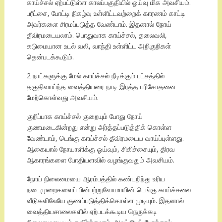
காய்ச்சல் ஏற்பட்டுள்ள காலப்பகுதியில் ஓய்வு மிக அவசியம்.
பரீட்சை, போட்டி நிகழ்வு உள்ளிட்டவற்றைக் காரணம் காட்டி
அவர்களை சிரமப்படுத்த வேண்டாம். இதனால் நோய்
தீவிரமடையலாம். பொதுவாக காய்ச்சல், தலைவலி,
கடுமையான உடல் வலி, வாந்தி உள்ளிட்ட அறிகுறிகள்
தென்படக்கூடும்.
2 நாட்களுக்கு மேல் காய்ச்சல் நீடிக்கும் பட்சத்தில்
தகுதிவாய்ந்த வைத்தியரை நாடி இரத்த பரிசோதனை
மேற்கொள்வது அவசியம்.
குறிப்பாக காய்ச்சல் குறையும் போது நோய்
குணமடைகின்றது என்று அர்த்தப்படுத்திக் கொள்ள
வேண்டாம், டெங்கு காய்ச்சல் தீவிரமடைய வாய்ப்புள்ளது.
ஆகையால் நோயாளிக்கு ஓய்வும், சிகிச்சையும், திரவ
ஆகாரங்களை போதியளவில் வழங்குவதும் அவசியம்.
நோய் நிலைமையை ஆரம்பத்தில் கண்டறிந்து உரிய
நடைமுறைகளைப் பின்பற்றுவோமாயின் டெங்கு காய்ச்சலை
வீடுகளிலேயே குணப்படுத்திக்கொள்ள முடியும். இதனால்
வைத்தியசாலைகளில் ஏற்படக்கூடிய நெருக்கடி