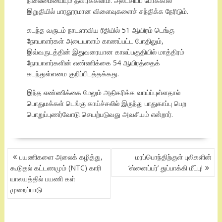
நிலைமையையும் தவிர்க்கலாம். அலட்சியப் போக்கால்
இறுதியில் பாரதூரமான விளைவுகளைச் சந்திக்க நேரிடும்.
கடந்த வருடம் நாடளாவிய ரீதியில் 51 ஆயிரம் டெங்கு
நோயாளர்கள் அடையாளம் காணப்பட்ட போதிலும்,
இவ்வருடத்தின் இதுவரையான காலப்பகுதியில் மாத்திரம்
நோயாளர்களின் எண்ணிக்கை 54 ஆயிரத்தைக்
கடந்துள்ளமை குறிப்பிடத்தக்கது.
இந்த எண்ணிக்கை மேலும் அதிகரிக்க வாய்ப்புள்ளதால்
பொதுமக்கள் டெங்கு காய்ச்சலில் இருந்து பாதுகாப்பு பெற
பொறுப்புணர்வோடு செயற்படுவது அவசியம் என்றார்.
POST
பயணிகளை அலைக் கழித்து,
மரப்பொந்திற்குள் புலிகளின்
NAVIGATION
கூடுதல் கட்டணமும் (NTC) காரி
‘ஸ்னைப்பர்’ துப்பாக்கி மீட்பு!
யாலயத்தில் பயணி கள்
முறைப்பாடு